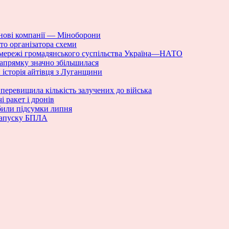
нові компанії — Міноборони
то організатора схеми
 мережі громадянського суспільства Україна—НАТО
напрямку значно збільшилася
 історія айтівця з Луганщини
 перевищила кількість залучених до війська
 ракет і дронів
дбили підсумки липня
 запуску БПЛА