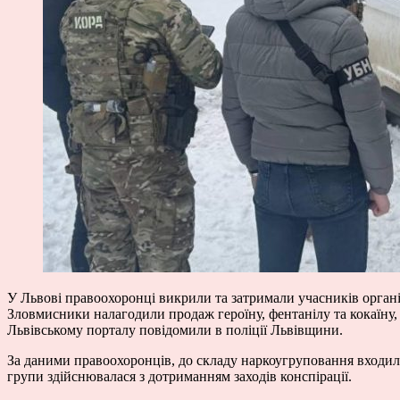
У Львові правоохоронці викрили та затримали учасників організ
Зловмисники налагодили продаж героїну, фентанілу та кокаїну
Львівському порталу повідомили в поліції Львівщини.
За даними правоохоронців, до складу наркоугруповання входили 
групи здійснювалася з дотриманням заходів конспірації.