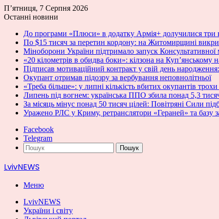
П’ятниця, 7 Серпня 2026
Останні новини
До програми «Плюси» в додатку Армія+ долучилися три 
По $15 тисяч за перетин кордону: на Житомирщині викри
Міноборони України підтримало запуск Консультативної
«20 кілометрів в обидва боки»: кілзона на Куп’янському 
Підписав мотиваційний контракт у свій день народження:
Окупант отримав підозру за вербування неповнолітньої
«Треба більше»: у липні кількість вбитих окупантів трохи
Липень під вогнем: українська ППО збила понад 5,3 тисячі
За місяць мінус понад 50 тисяч цілей: Повітряні Сили пі
Уражено РЛС у Криму, ретранслятори «Гераней» та базу
Facebook
Telegram
Пошук
LvivNEWS
Меню
LvivNEWS
України і світу