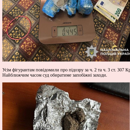
Усім фігурантам повідомили про підозру за ч. 2 та ч. 3 ст. 307
Найближчим часом суд обиратиме запобіжні заходи.