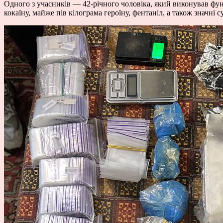
Одного з учасників — 42-річного чоловіка, який виконував фун
кокаїну, майже пів кілограма героїну, фентаніл, а також значні 