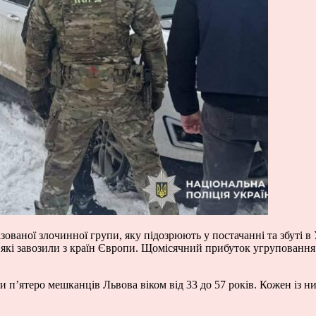
ованої злочинної групи, яку підозрюють у постачанні та збуті в 
, які завозили з країн Європи. Щомісячний прибуток угрупованн
п’ятеро мешканців Львова віком від 33 до 57 років. Кожен із них