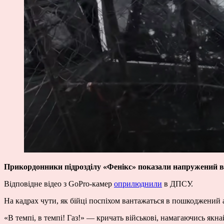
Прикордонники підрозділу «Фенікс» показали напружений виї
Відповідне відео з GoPro-камер
оприлюднили
в ДПСУ.
На кадрах чути, як бійці поспіхом вантажаться в пошкоджений а
«В темпі, в темпі! Газ!» — кричать військові, намагаючись як