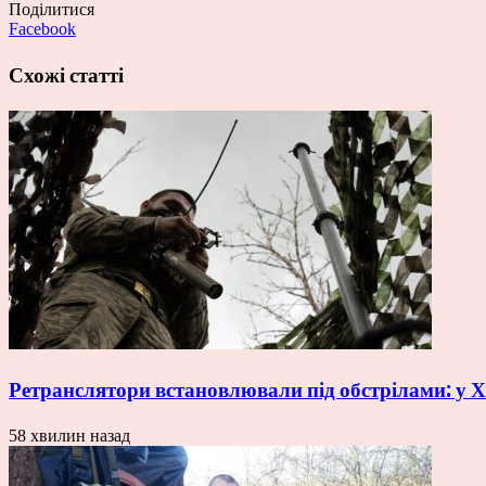
Поділитися
Facebook
Схожі статті
Ретранслятори встановлювали під обстрілами: у Х
58 хвилин назад