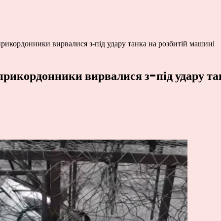
прикордонники вирвалися з-під удару танка на розбитій машині
 прикордонники вирвалися з-під удару та