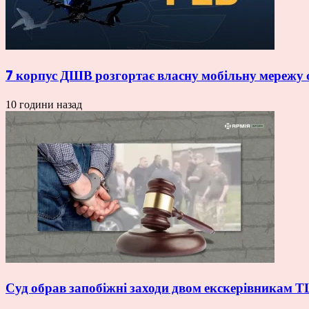
7 корпус ДШВ розгортає власну мобільну мережу с
10 години назад
Суд обрав запобіжні заходи двом екскерівникам Т