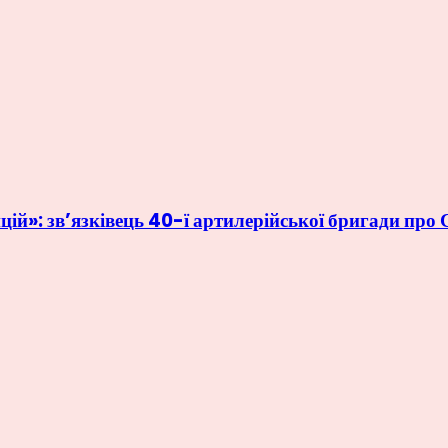
зицій»: зв’язківець 40-ї артилерійської бригади пр