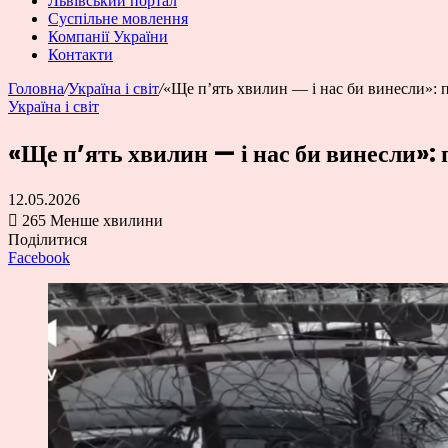
Львівський портал
Суспільне мовлення
Компанії України
Контакти
Головна
/
Україна і світ
/
«Ще п’ять хвилин — і нас би винесли»: 
Україна і світ
«Ще п’ять хвилин — і нас би винесли»:
12.05.2026
265
Менше хвилини
Поділитися
Facebook