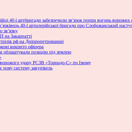
ійці 40-ї артбригади забезпечили зв’язок попри вогонь ворожих 
в’язківець 40-ї артилерійської бригади про Слобожанський наступ, 
о зв’язку
П на Закарпатті
стрілів рф на Дніпропетровщині
ркові викрито офіцера
ики облаштували позицію під землею
»
 ворожого удару РСЗВ «Торнадо-С» по Ізюму
 нову систему закупівель