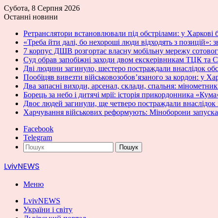
Субота, 8 Серпня 2026
Останні новини
Ретранслятори встановлювали під обстрілами: у Харкові б
«Треба йти далі, бо нехороші люди відходять з позицій»: з
7 корпус ДШВ розгортає власну мобільну мережу сотовог
Суд обрав запобіжні заходи двом екскерівникам ТЦК та С
Дві людини загинуло, шестеро постраждали внаслідок об
Пообіцяв вивезти військовозобов’язаного за кордон: у Ха
Два запасні виходи, арсенал, склади, спальня: мінометн
Борець за небо і дитячі мрії: історія прикордонника «Кума
Двоє людей загинули, ще четверо постраждали внаслідок
Харчування військових реформують: Міноборони запускає
Facebook
Telegram
Пошук
LvivNEWS
Меню
LvivNEWS
України і світу