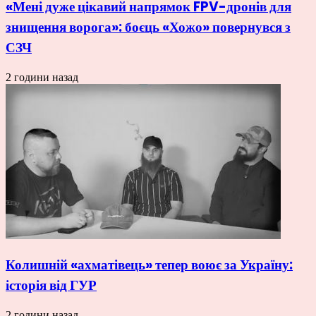
«Мені дуже цікавий напрямок FPV-дронів для
знищення ворога»: боєць «Хожо» повернувся з
СЗЧ
2 години назад
Колишній «ахматівець» тепер воює за Україну:
історія від ГУР
2 години назад