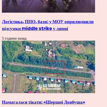
Логістика, ППО, бази: у МОУ оприлюднили
підсумки middle strike у липні
5 години назад
Намагалася тікати: «Шершні Довбуша»