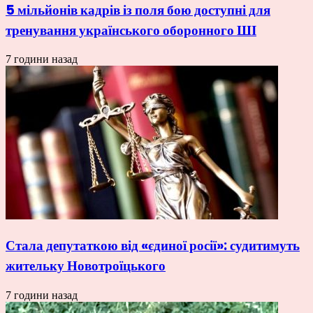
5 мільйонів кадрів із поля бою доступні для
тренування українського оборонного ШІ
7 години назад
Стала депутаткою від «єдиної росії»: судитимуть
жительку Новотроїцького
7 години назад