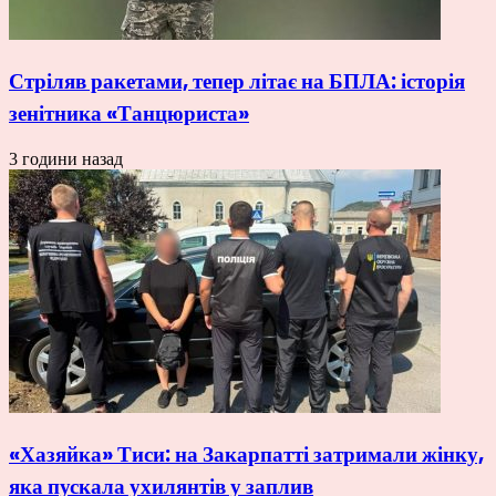
Стріляв ракетами, тепер літає на БПЛА: історія
зенітника «Танцюриста»
3 години назад
«Хазяйка» Тиси: на Закарпатті затримали жінку,
яка пускала ухилянтів у заплив