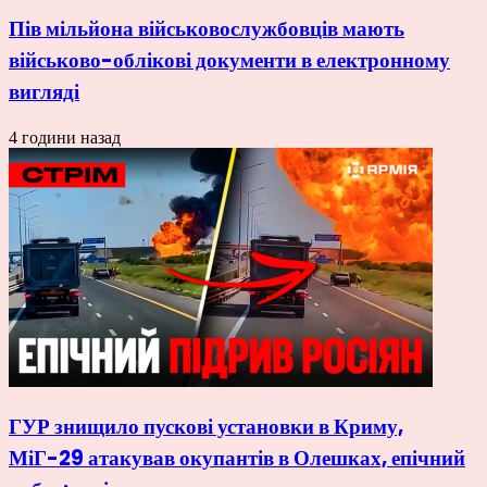
Пів мільйона військовослужбовців мають
військово-облікові документи в електронному
вигляді
4 години назад
ГУР знищило пускові установки в Криму,
МіГ-29 атакував окупантів в Олешках, епічний