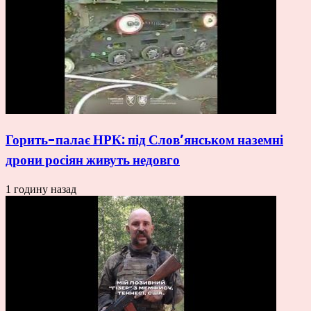
Горить-палає НРК: під Слов’янськом наземні
дрони росіян живуть недовго
1 годину назад