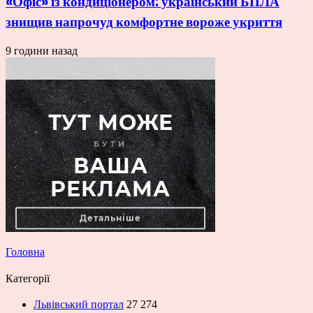
«Офіс» із кондиціонером: український БПЛА
знищив напрочуд комфортне вороже укриття
9 години назад
Головна
Категорії
Львівський портал
27 274