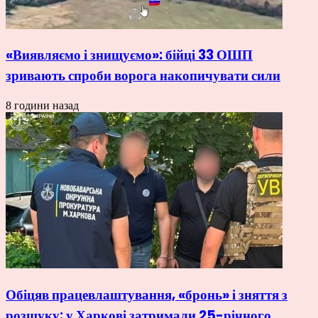
«Виявляємо і знищуємо»: бійці 33 ОШП
зривають спроби ворога накопичувати сили
8 години назад
Обіцяв працевлаштування, «бронь» і зняття з
розшуку: у Харкові затримали 25-річного