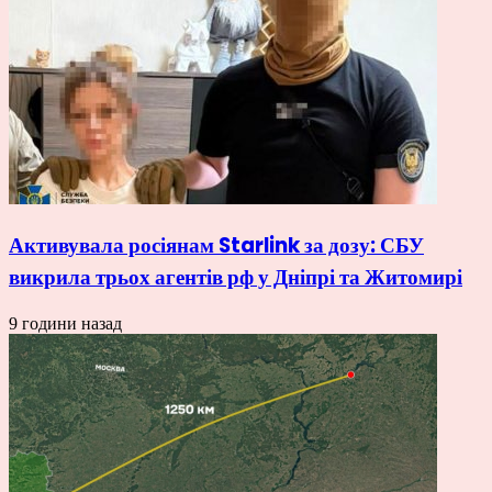
Активувала росіянам Starlink за дозу: СБУ
викрила трьох агентів рф у Дніпрі та Житомирі
9 години назад