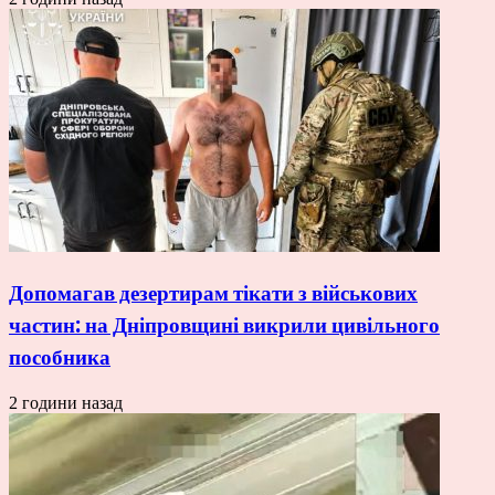
Допомагав дезертирам тікати з військових
частин: на Дніпровщині викрили цивільного
пособника
2 години назад