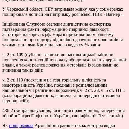
У Черкаській області СБУ затримала жінку, яка у соцмережах
поширювала дописи на підтримку російської ПВК «Вагнер».
Ініційована Службою безпеки лінгвістична експертиза
підтвердила факти інформаційно-підривної діяльності
агітаторів на користь рф. Наразі прихильникам рашизму
повідомлено про підозру відповідно до вчинених злочинів за
такими статтями Кримінального кодексу України:
ч. 2 ст. 109 (публічні заклики до насильницької зміни чи
повалення конституційного ладу або до захоплення державної
влади, а також розповсюдження матеріалів із закликами до
вчинення таких дій);
ч. 2 ст. 110 (посягання на територіальну цілісність та
недоторканність України, поєднані з розпалюванням
національної чи релігійної ворожнечі); ч. 2 ст. 28, ч. 5 ст. 111-1
(колабораційна діяльність, вчинена за попередньою змовою
групою осіб);
436-2 (виправдовування, визнання правомірною, заперечення
збройної агресії рф проти України, глорифікація її учасників).
Як
повідомляла
АрміяInform раніше також контррозвідка