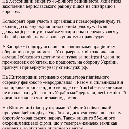
На Херсонщині викрито 46-річного рецидивіста, який після
захоплення Бериславського району пішов на співпрацю з
ворогом.
Колаборант брав участь в організації псевдореферендуму та
входив до складу окупаційного «виборчкому». Після
деокупації регіону він майже чотири роки переховувався у
підвалі родичів, намагаючись уникнути правосуддя.
У Запоріжжі підозру оголошено колишньому працівнику
оборонного підприємства. У соцмережах він закликав до
окупації обласного центру та агітував за повітряні удари по
промислових об’єктах, що працюють на оборону України,
прагнучи привернути увагу спецслужб рф.
На Житомирщині затримано організатора підпільного
осередку фейкового «народовладдя». Разом зі спільником він
поширював пропагандистські відео на YouTube із закликами
не визнавати суб’єктність Української держави, легітимність її
органів влади та чинне законодавство.
На Вінниччині підозру отримав 57-річний співак, який
просував ідеї «поділу» України та дискредитував визвольну
боротьбу українського народу. Також викрито 55-річного
охоронця місцевої фірми, що у телеграм-каналах закликав
окупантів до обстрілів обласного центру.