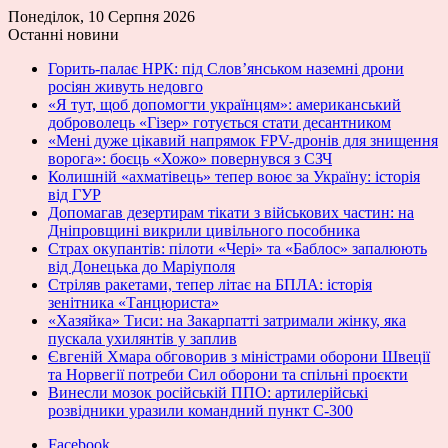
Понеділок, 10 Серпня 2026
Останні новини
Горить-палає НРК: під Слов’янськом наземні дрони
росіян живуть недовго
«Я тут, щоб допомогти українцям»: американський
доброволець «Гізер» готується стати десантником
«Мені дуже цікавий напрямок FPV-дронів для знищення
ворога»: боєць «Хожо» повернувся з СЗЧ
Колишній «ахматівець» тепер воює за Україну: історія
від ГУР
Допомагав дезертирам тікати з військових частин: на
Дніпровщині викрили цивільного пособника
Страх окупантів: пілоти «Чері» та «Баблос» запалюють
від Донецька до Маріуполя
Стріляв ракетами, тепер літає на БПЛА: історія
зенітника «Танцюриста»
«Хазяйка» Тиси: на Закарпатті затримали жінку, яка
пускала ухилянтів у заплив
Євгеній Хмара обговорив з міністрами оборони Швеції
та Норвегії потреби Сил оборони та спільні проєкти
Винесли мозок російській ППО: артилерійські
розвідники уразили командний пункт С-300
Facebook