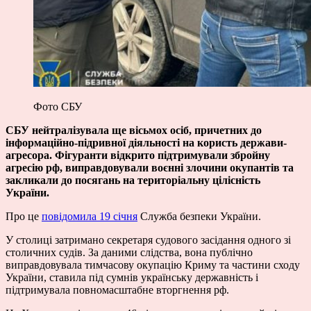
Фото СБУ
СБУ нейтралізувала ще вісьмох осіб, причетних до
інформаційно-підривної діяльності на користь держави-
агресора. Фігуранти відкрито підтримували збройну
агресію рф, виправдовували воєнні злочини окупантів та
закликали до посягань на територіальну цілісність
України.
Про це
повідомила 19 січня
Служба безпеки України.
У столиці затримано секретаря судового засідання одного зі
столичних судів. За даними слідства, вона публічно
виправдовувала тимчасову окупацію Криму та частини сходу
України, ставила під сумнів українську державність і
підтримувала повномасштабне вторгнення рф.