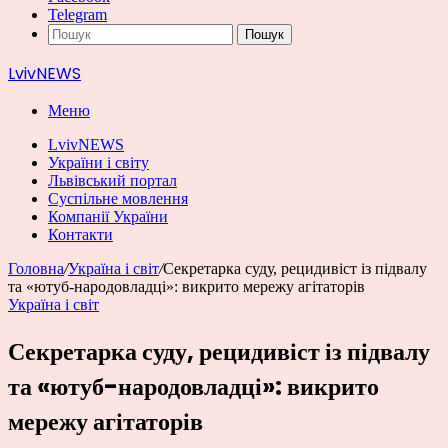
Telegram
Пошук
LvivNEWS
Меню
LvivNEWS
України і світу
Львівський портал
Суспільне мовлення
Компанії України
Контакти
Головна
/
Україна і світ
/
Секретарка суду, рецидивіст із підвалу
та «ютуб-народовладці»: викрито мережу агітаторів
Україна і світ
Секретарка суду, рецидивіст із підвалу
та «ютуб-народовладці»: викрито
мережу агітаторів