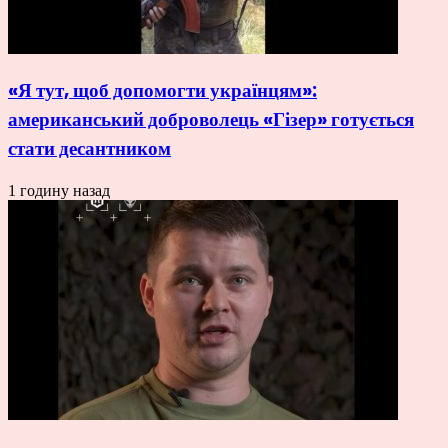
«Я тут, щоб допомогти українцям»:
американський доброволець «Гізер» готується
стати десантником
1 годину назад