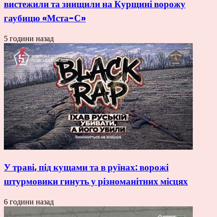
вистежили та знищили на Курщині ворожу
гаубицю «Мста-С»
5 години назад
У траві, під кущами та в руїнах: ворожі
штурмовики гинуть у різноманітних місцях
6 години назад