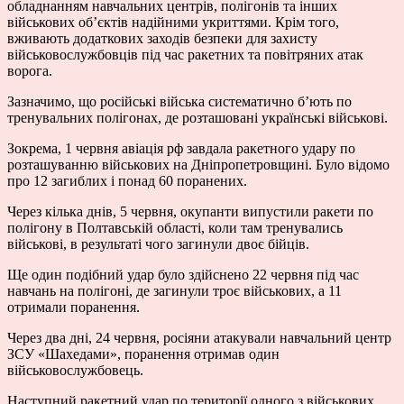
обладнанням навчальних центрів, полігонів та інших
військових об’єктів надійними укриттями. Крім того,
вживають додаткових заходів безпеки для захисту
військовослужбовців під час ракетних та повітряних атак
ворога.
Зазначимо, що російські війська систематично б’ють по
тренувальних полігонах, де розташовані українські військові.
Зокрема, 1 червня авіація рф завдала ракетного удару по
розташуванню військових на Дніпропетровщині. Було відомо
про 12 загиблих і понад 60 поранених.
Через кілька днів, 5 червня, окупанти випустили ракети по
полігону в Полтавській області, коли там тренувались
військові, в результаті чого загинули двоє бійців.
Ще один подібний удар було здійснено 22 червня під час
навчань на полігоні, де загинули троє військових, а 11
отримали поранення.
Через два дні, 24 червня, росіяни атакували навчальний центр
ЗСУ «Шахедами», поранення отримав один
військовослужбовець.
Наступний ракетний удар по території одного з військових