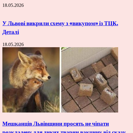
18.05.2026
У Львові викрили схему з «викупом» із ТЦК.
Деталі
18.05.2026
Мешканців Львівщини просять не чіпати
розкладену для диких тварин вакцину від сказу