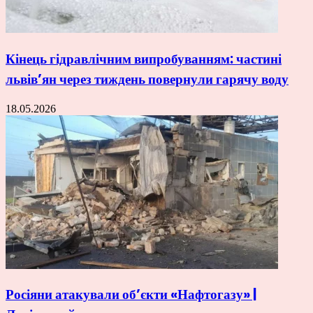
Кінець гідравлічним випробуванням: частині
львів’ян через тиждень повернули гарячу воду
18.05.2026
Росіяни атакували об’єкти «Нафтогазу» |