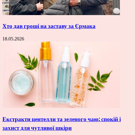
Хто дав гроші на заставу за Єрмака
18.05.2026
Екстракти центелли та зеленого чаю: спокій і
захист для чутливої шкіри