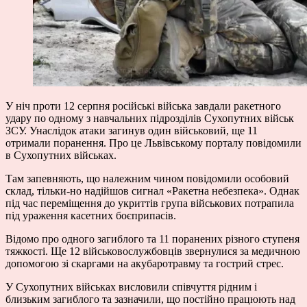
У ніч проти 12 серпня російські війська завдали ракетного
удару по одному з навчальних підрозділів Сухопутних військ
ЗСУ. Унаслідок атаки загинув один військовий, ще 11
отримали поранення. Про це Львівському порталу повідомили
в Сухопутних військах.
Там запевняють, що належним чином повідомили особовий
склад, тільки-но надійшов сигнал «Ракетна небезпека». Однак
під час переміщення до укриттів група військових потрапила
під ураження касетних боєприпасів.
Відомо про одного загиблого та 11 поранених різного ступеня
тяжкості. Ще 12 військовослужбовців звернулися за медичною
допомогою зі скаргами на акубаротравму та гострий стрес.
У Сухопутних військах висловили співчуття рідним і
близьким загиблого та зазначили, що постійно працюють над