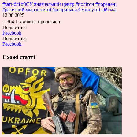
#загиблі
#ЗСУ
#навчальний центр
#полігон
#поранені
#ракетний удар
касетні боєприпаси
Сухопутні війська
12.08.2025
364
1 хвилина прочитана
Поділитися
Facebook
Поділитися
Facebook
Схожі статті