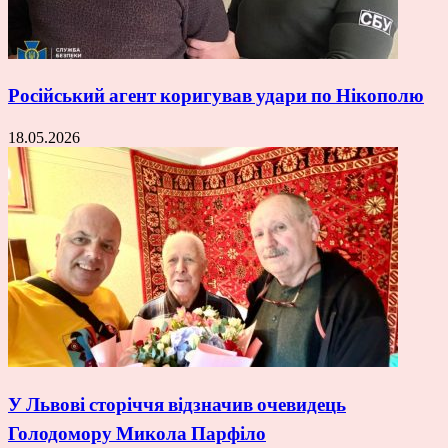
Російський агент коригував удари по Нікополю
18.05.2026
У Львові сторіччя відзначив очевидець
Голодомору Микола Парфіло