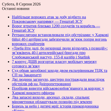
Субота, 8 Серпня 2026
Останні новини
Найбільше ворожих атак за добу відбито на
Покровському напрямку — Генштаб ЗСУ
Ворог втратив близько 1200 солдатів та корабель —
Генштаб ЗСУ
Ретранслятори встановлювали під обстрілами: у Харкові
бійці 40-ї артбригади забезпечили зв’язок попри вогонь
ворожих снайперів
«Треба йти далі, бо нехороші люди відходять з позицій»:
зв’язківець 40-ї артилерійської бригади про
Слобожанський наступ, 155-й калібр і Starlink
7 корпус ДШВ розгортає власну мобільну мережу
сотового зв’язку
Суд обрав запобіжні заходи двом екскерівникам ТЦК та
СП на Закарпатті
Дві людини загинуло, шестеро постраждали внаслідок
обстрілів рф на Дніпропетровщині
Пообіцяв вивезти військовозобов’язаного за кордон: у
Харкові викрито офіцера
Два запасні виходи, арсенал, склади, спальня:
мінометники облаштували позицію під землею
Борець за небо і дитячі мрії: історія прикордонника
«Кума»