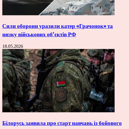
Сили оборони уразили катер «Грачонок» та
низку військових об’єктів РФ
18.05.2026
Білорусь заявила про старт навчань із бойового