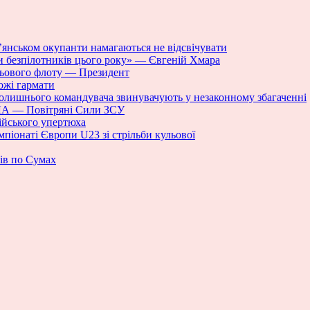
п’янськом окупанти намагаються не відсвічувати
и безпілотників цього року» — Євгеній Хмара
іньового флоту — Президент
ожі гармати
 колишнього командувача звинувачують у незаконному збагаченні
ПЛА — Повітряні Сили ЗСУ
ійського упертюха
піонаті Європи U23 зі стрільби кульової
рів по Сумах