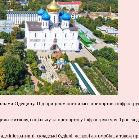
ли дронами Одещину. Під прицілом опинилась припортова інфраст
ли житлову, соціальну та припортову інфраструктуру. Троє люд
іністративні, складські будівлі, легкові автомобілі, а також пр