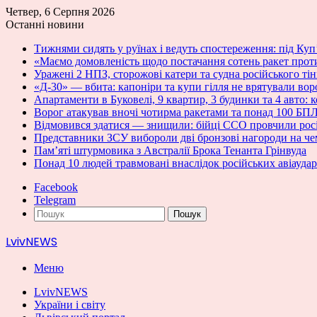
Четвер, 6 Серпня 2026
Останні новини
Тижнями сидять у руїнах і ведуть спостереження: під Ку
«Маємо домовленість щодо постачання сотень ракет прот
Уражені 2 НПЗ, сторожові катери та судна російського т
«Д-30» — вбита: капоніри та купи гілля не врятували вор
Апартаменти в Буковелі, 9 квартир, 3 будинки та 4 авто:
Ворог атакував вночі чотирма ракетами та понад 100 Б
Відмовився здатися — знищили: бійці ССО провчили рос
Представники ЗСУ вибороли дві бронзові нагороди на чем
Пам’яті штурмовика з Австралії Брока Тенанта Грінвуда
Понад 10 людей травмовані внаслідок російських авіауда
Facebook
Telegram
Пошук
LvivNEWS
Меню
LvivNEWS
України і світу