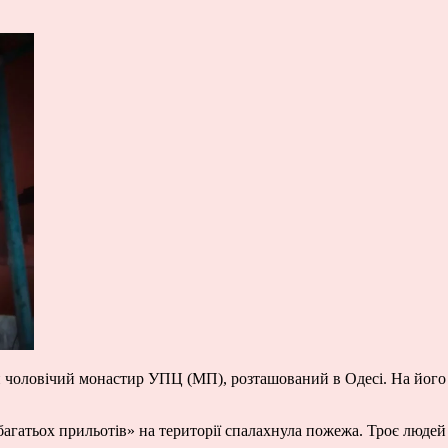
чоловічий монастир УПЦ (МП), розташований в Одесі. На його 
«багатьох прильотів» на території спалахнула пожежа. Троє люде