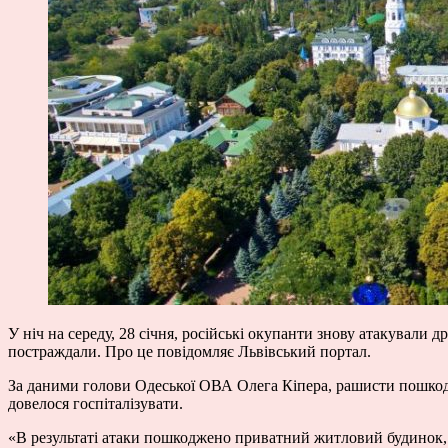
У ніч на середу, 28 січня, російські окупанти знову атакува
постраждали. Про це повідомляє Львівський портал.
За даними голови Одеської ОВА Олега Кіпера, рашисти пошкоди
довелося госпіталізувати.
«В результаті атаки пошкоджено приватний житловий будинок, адм