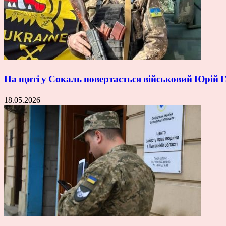
На щиті у Сокаль повертається військовий Юрій
18.05.2026