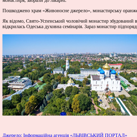
монастиря, забрали до лікарні.
Пошкоджено храм «Живоносне джерело», монастирську оранжере
Як відомо, Свято-Успенський чоловічий монастир збудований в 
відкрилась Одеська духовна семінарія. Зараз монастир підпор
Джерело: Інформаційна агенція «ЛЬВІВСЬКИЙ ПОРТАЛ»