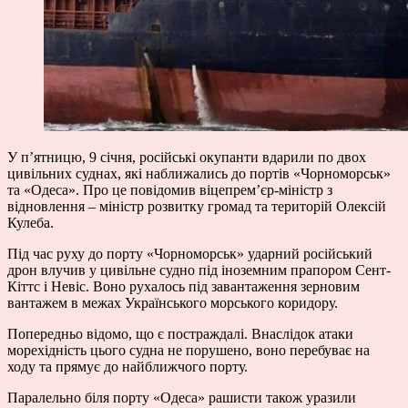
У п’ятницю, 9 січня, російські окупанти вдарили по двох
цивільних суднах, які наближались до портів «Чорноморськ»
та «Одеса». Про це повідомив віцепрем’єр-міністр з
відновлення – міністр розвитку громад та територій Олексій
Кулеба.
Під час руху до порту «Чорноморськ» ударний російський
дрон влучив у цивільне судно під іноземним прапором Сент-
Кіттс і Невіс. Воно рухалось під завантаження зерновим
вантажем в межах Українського морського коридору.
Попередньо відомо, що є постраждалі. Внаслідок атаки
морехідність цього судна не порушено, воно перебуває на
ходу та прямує до найближчого порту.
Паралельно біля порту «Одеса» рашисти також уразили