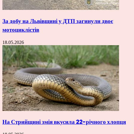
За добу на Львівщині у ДТП загинули двоє
мотоциклістів
18.05.2026
На Стрийщині змія вкусила 22-річного хлопця