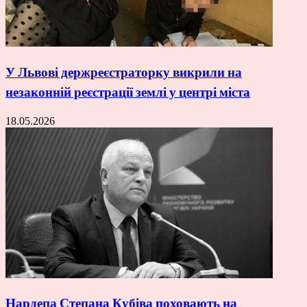
У Львові держреєстраторку викрили на
незаконній реєстрації землі у центрі міста
18.05.2026
Нардепа Степана Кубіва поховають на