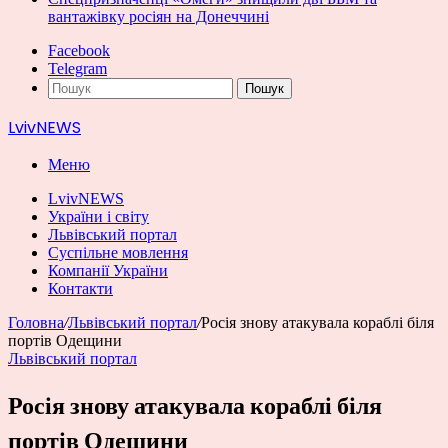
вантажівку росіян на Донеччині
Facebook
Telegram
Пошук
LvivNEWS
Меню
LvivNEWS
України і світу
Львівський портал
Суспільне мовлення
Компанії України
Контакти
Головна
/
Львівський портал
/
Росія знову атакувала кораблі біля
портів Одещини
Львівський портал
Росія знову атакувала кораблі біля
портів Одещини