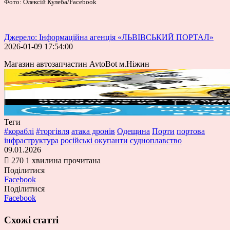
Фото: Олексій Кулеба/Facebook
Джерело: Інформаційна агенція «ЛЬВІВСЬКИЙ ПОРТАЛ»
2026-01-09 17:54:00
Магазин автозапчастин AvtoBot м.Ніжин
Теги
#кораблі
#торгівля
атака дронів
Одещина
Порти
портова
інфраструктура
російські окупанти
судноплавство
09.01.2026
270
1 хвилина прочитана
Поділитися
Facebook
Поділитися
Facebook
Схожі статті