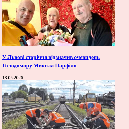
У Львові сторіччя відзначив очевидець
Голодомору Микола Парфіло
18.05.2026