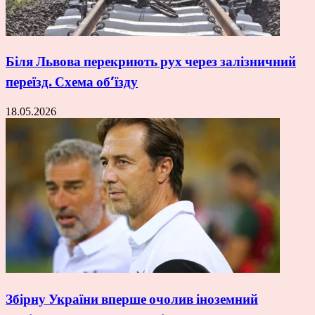
Біля Львова перекриють рух через залізничний
переїзд. Схема об’їзду
18.05.2026
Збірну України вперше очолив іноземний