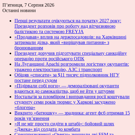
П’ятниця, 7 Серпня 2026
Останні новини
Перші результати очікуються на початку 2027 року:
Президент розповів про роботу над вітчизняною
балістикою та системою FREYJA
«Продавав» вплив на держпосадовців: на Харківщині
затримали ділка, який «вирішував питання» з
бронюванням
Президент доручив підготувати спеціальну санкційну
операцію проти російського ОПК
На Луганщині Apachi розгромили логістику окупантів:
уражено електростанцію, АЗС і транспорт
Обіцяв «списати» за $11 тисяч: підполковник НГУ
постане перед судом
«Підірвали собі ноги» — деморалізовані окупанти
вдаються до самокаліцтва, щоб не йти у штурми
Ностальгія за пломбіром і виправдання росії коштували
студенту семи років тюрми: у Харкові засуджено
«блогера»
Викрито «батюшку» — зрадника: агент фсб отримав 15
років ув’язнення
«Я не міг просто сидіти в штабі»: бойовий шлях
«Джека» від солдата до комбата
Спецпризначенці «Омеги» знищили дві ББМ та