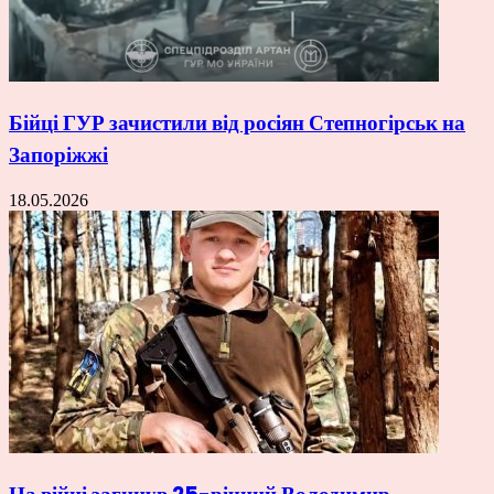
Бійці ГУР зачистили від росіян Степногірськ на
Запоріжжі
18.05.2026