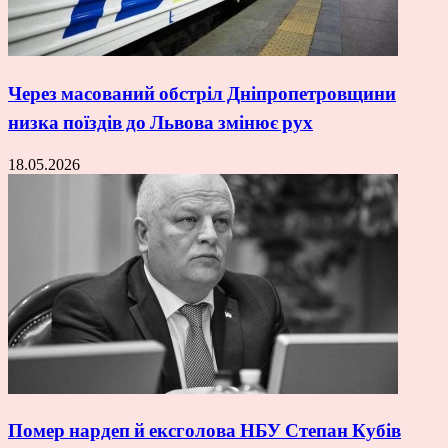
Через масований обстріл Дніпропетровщини
низка поїздів до Львова змінює рух
18.05.2026
Помер нардеп й ексголова НБУ Степан Кубів