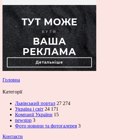
Головна
Категорії
Львівський портал
27 274
Україна і світ
24 171
Компанії України
15
newstop
3
Фото новини та фотогалерея
3
Контакти