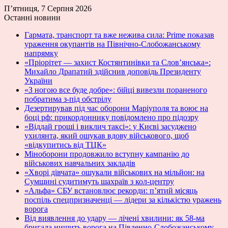
П’ятниця, 7 Серпня 2026
Останні новини
Гармата, транспорт та вже нежива сила: Prime показав
ураження окупантів на Північно-Слобожанському
напрямку
«Пріорітет — захист Костянтинівки та Слов’янська»:
Михайло Драпатий здійснив доповідь Президенту
України
«З ногою все буде добре»: бійці вивезли пораненого
побратима з-під обстрілу
Дезертирував під час оборони Маріуполя та воює на
боці рф: прикордоннику повідомлено про підозру
«Віддай гроші і виклич таксі»: у Києві засуджено
ухилянта, який ошукав вдову військового, щоб
«відкупитись від ТЦК»
Міноборони продовжило вступну кампанію до
військових навчальних закладів
«Хворі дівчата» ошукали військових на мільйон: на
Сумщині судитимуть шахраїв з кол-центру
«Альфа» СБУ встановлює рекорди: п’ятий місяць
поспіль спецпризначенці — лідери за кількістю уражень
ворога
Від виявлення до удару — лічені хвилини: як 58-ма
бригада нищить ворога на Південно-Слобожанському