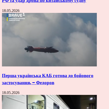
РФ та удар дрона по китайському судну
18.05.2026
Перша українська КАБ готова до бойового
застосування, – Федоров
18.05.2026