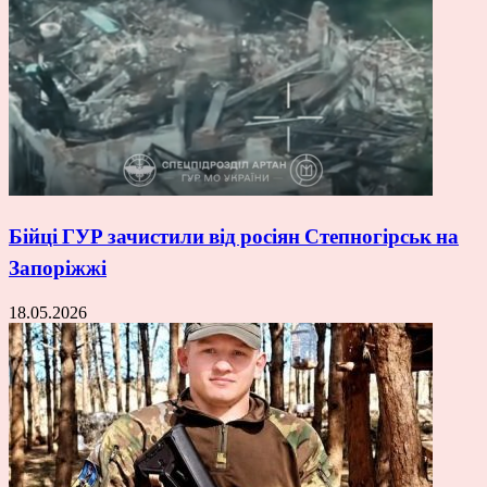
Бійці ГУР зачистили від росіян Степногірськ на
Запоріжжі
18.05.2026