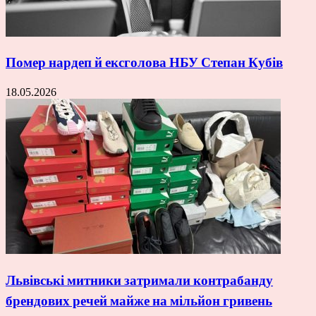
Помер нардеп й ексголова НБУ Степан Кубів
18.05.2026
Львівські митники затримали контрабанду
брендових речей майже на мільйон гривень