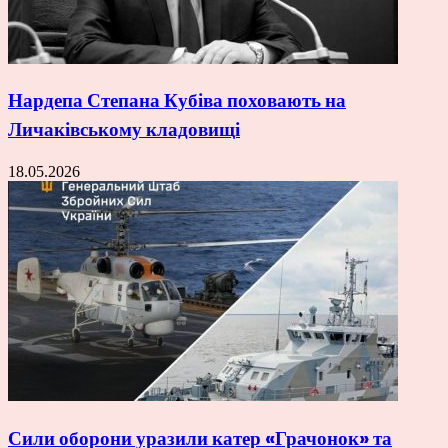
Нардепа Степана Кубіва поховають на
Личаківському кладовищі
18.05.2026
Сили оборони уразили катер «Грачонок» та