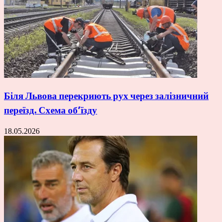
Біля Львова перекриють рух через залізничний
переїзд. Схема об’їзду
18.05.2026