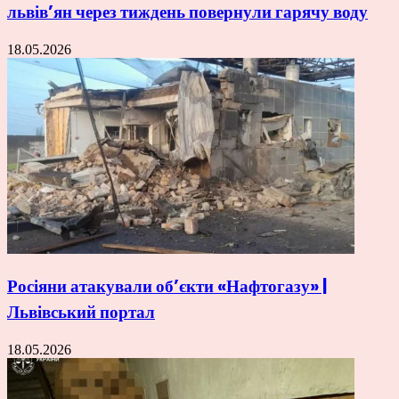
львів’ян через тиждень повернули гарячу воду
18.05.2026
Росіяни атакували об’єкти «Нафтогазу» |
Львівський портал
18.05.2026