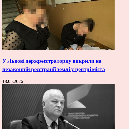
У Львові держреєстраторку викрили на
незаконній реєстрації землі у центрі міста
18.05.2026