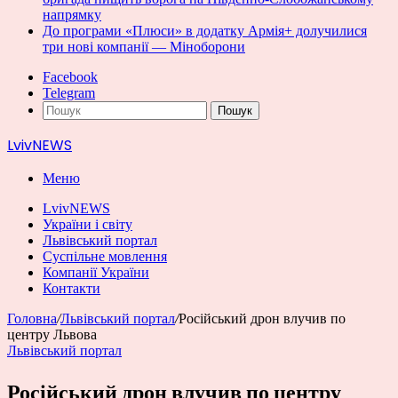
напрямку
До програми «Плюси» в додатку Армія+ долучилися
три нові компанії — Міноборони
Facebook
Telegram
Пошук
LvivNEWS
Меню
LvivNEWS
України і світу
Львівський портал
Суспільне мовлення
Компанії України
Контакти
Головна
/
Львівський портал
/
Російський дрон влучив по
центру Львова
Львівський портал
Російський дрон влучив по центру