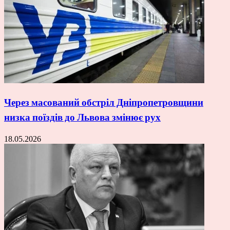
Через масований обстріл Дніпропетровщини
низка поїздів до Львова змінює рух
18.05.2026