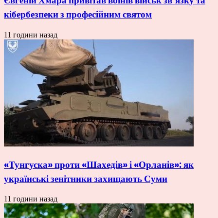
Євгеній Хмара привітав воїнів військ зв’язку та
кібербезпеки з професійним святом
11 години назад
«Тунгуска» проти «Шахедів» і «Орланів»: як
українські зенітники захищають Суми
11 години назад