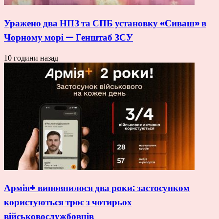
Уражено два НПЗ та СПБ установку «Сиваш» в
Чорному морі — Генштаб ЗСУ
10 години назад
Армія+ виповнилося два роки: застосунком
користуються троє з чотирьох
військовослужбовців