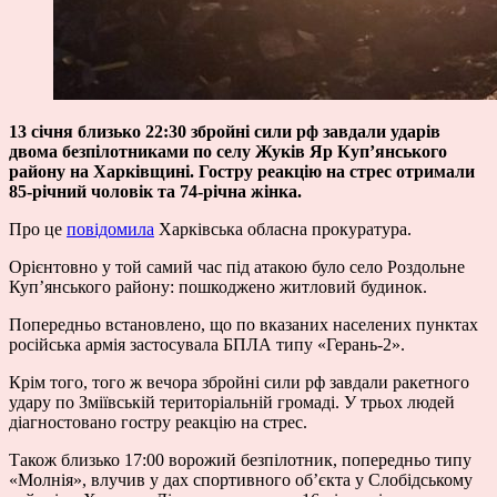
13 січня близько 22:30 збройні сили рф завдали ударів
двома безпілотниками по селу Жуків Яр Купʼянського
району на Харківщині. Гостру реакцію на стрес отримали
85-річний чоловік та 74-річна жінка.
Про це
повідомила
Харківська обласна прокуратура.
Орієнтовно у той самий час під атакою було село Роздольне
Купʼянського району: пошкоджено житловий будинок.
Попередньо встановлено, що по вказаних населених пунктах
російська армія застосувала БПЛА типу «Герань-2».
Крім того, того ж вечора збройні сили рф завдали ракетного
удару по Зміївській територіальній громаді. У трьох людей
діагностовано гостру реакцію на стрес.
Також близько 17:00 ворожий безпілотник, попередньо типу
«Молнія», влучив у дах спортивного обʼєкта у Слобідському