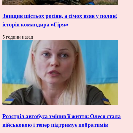
Знищив шістьох росіян, а сімох взяв у полон:
історія командира «Гіря»
5 години назад
Розстріл автобуса змінив її життя: Олеся стала
військовою і тепер підтримує побратимів