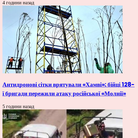
4 години назад
Антидронові сітки врятували «Хамві»: бійці 128-
ї бригади пережили атаку російської «Молнії»
5 години назад