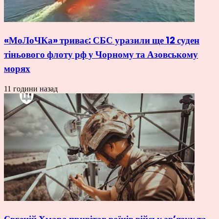
«МоЛоЧКа» триває: СБС уразили ще 12 суден
тіньового флоту рф у Чорному та Азовському
морях
11 години назад