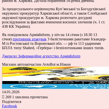
районі м. Харкова. Дістала поранення 16-річна дівчина.
За процесуального керівництва Купʼянської та Богодухівської
окружних прокуратур Харківської області, а також Слобідської
окружної прокуратури м. Харкова розпочато досудові
розслідування за фактами вчинення воєнних злочинів (ч. 1 ст.
438 КК України).
Як повідомляла АрміяInform, у ніч на 14 січня (з 18:30 13
січня)
противник атакував
3 балістичними ракетами Іскандер-
М із Ростовської та Воронезької обл. — рф та 113 ударними
БПЛА типу Shahed, «Гербера» і безпілотниками інших типів.
Джерело: Інформаційне агентство АрміяInform
Магазин автозапчастин AvtoBot м.Ніжин
14.01.2026
269
1 хвилина прочитана
Поділитися
Facebook