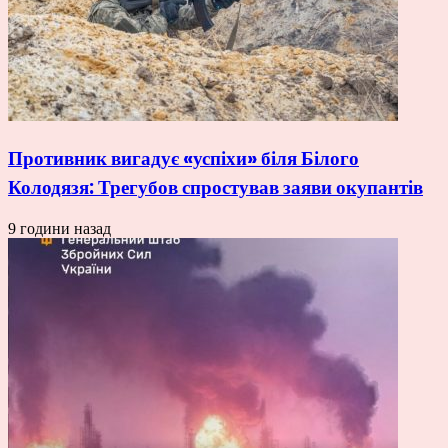
Противник вигадує «успіхи» біля Білого
Колодязя: Трегубов спростував заяви окупантів
9 години назад