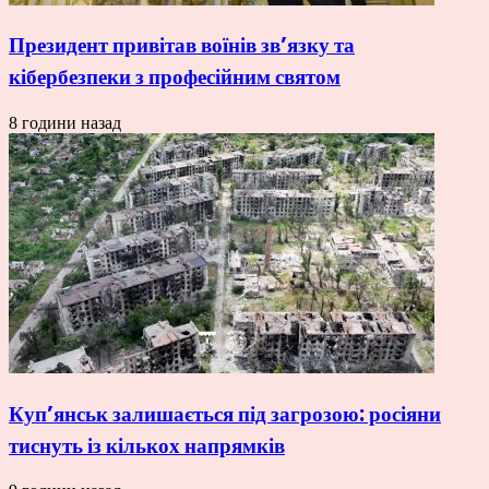
Президент привітав воїнів зв’язку та
кібербезпеки з професійним святом
8 години назад
Куп’янськ залишається під загрозою: росіяни
тиснуть із кількох напрямків