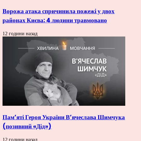
Ворожа атака спричинила пожежі у двох
районах Києва: 4 людини травмовано
12 години назад
Пам’яті Героя України В’ячеслава Шимчука
(позивний «Дід»)
12 години назад