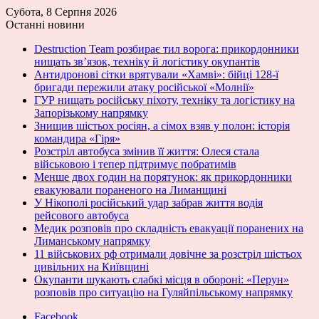
Субота, 8 Серпня 2026
Останні новини
Destruction Team розбирає тил ворога: прикордонники
нищать зв’язок, техніку й логістику окупантів
Антидронові сітки врятували «Хамві»: бійці 128-ї
бригади пережили атаку російської «Молнії»
ГУР нищать російську піхоту, техніку та логістику на
Запорізькому напрямку
Знищив шістьох росіян, а сімох взяв у полон: історія
командира «Гіря»
Розстріл автобуса змінив її життя: Олеся стала
військовою і тепер підтримує побратимів
Менше двох годин на порятунок: як прикордонники
евакуювали пораненого на Лиманщині
У Нікополі російський удар забрав життя водія
рейсового автобуса
Медик розповів про складність евакуації поранених на
Лиманському напрямку
11 військових рф отримали довічне за розстріл шістьох
цивільних на Київщині
Окупанти шукають слабкі місця в обороні: «Перун»
розповів про ситуацію на Гуляйпільському напрямку
Facebook