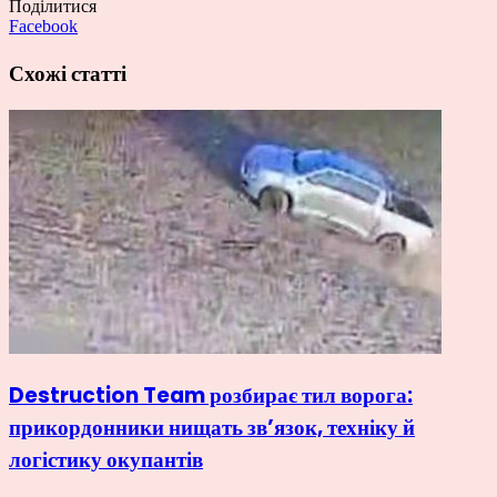
Поділитися
Facebook
Схожі статті
Destruction Team розбирає тил ворога:
прикордонники нищать зв’язок, техніку й
логістику окупантів