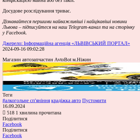
конфіскацією майна або без такої.
Досудове розслідування триває.
Дізнавайтеся першими
найважливіші і найцікавіші новини
Львова – підписуйтеся на наш
Telegram-канал
та на сторінку
у
Facebook
.
Джерело: Інформаційна агенція «ЛЬВІВСЬКИЙ ПОРТАЛ»
2024-09-16 09:02:28
Магазин автозапчастин AvtoBot м.Ніжин
Теги
#алкогольне сп'яніння
крадіжка авто
Пустомити
16.09.2024
518
1 хвилина прочитана
Поділитися
Facebook
Поділитися
Facebook