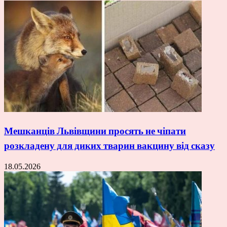
Мешканців Львівщини просять не чіпати
розкладену для диких тварин вакцину від сказу
18.05.2026