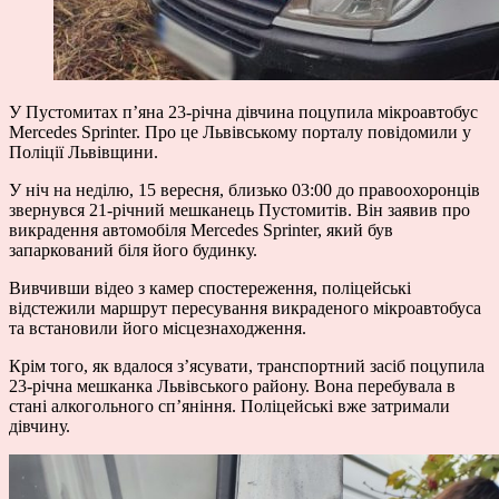
У Пустомитах п’яна 23-річна дівчина поцупила мікроавтобус
Mercedes Sprinter. Про це Львівському порталу повідомили у
Поліції Львівщини.
У ніч на неділю, 15 вересня, близько 03:00 до правоохоронців
звернувся 21-річний мешканець Пустомитів. Він заявив про
викрадення автомобіля Mercedes Sprinter, який був
запаркований біля його будинку.
Вивчивши відео з камер спостереження, поліцейські
відстежили маршрут пересування викраденого мікроавтобуса
та встановили його місцезнаходження.
Крім того, як вдалося з’ясувати, транспортний засіб поцупила
23-річна мешканка Львівського району. Вона перебувала в
стані алкогольного сп’яніння. Поліцейські вже затримали
дівчину.