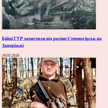
Бійці ГУР зачистили від росіян Степногірськ на
Запоріжжі
18.05.2026