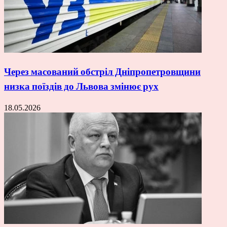
Через масований обстріл Дніпропетровщини
низка поїздів до Львова змінює рух
18.05.2026