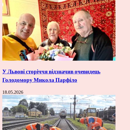
У Львові сторіччя відзначив очевидець
Голодомору Микола Парфіло
18.05.2026