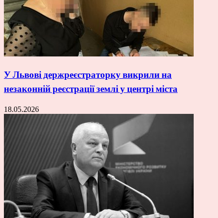
У Львові держреєстраторку викрили на
незаконній реєстрації землі у центрі міста
18.05.2026