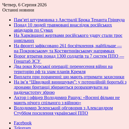
Четвер, 6 Серпня 2026
Останні новини
Пам’яті штурмовика з Австралії Брока Тенанта Грінвуда
Понад 10 людей травмовані внаслідок російських
авіаударів по Сумах
На Харківщині жертвами російського удару стали троє
цивільних
На фронті зафіксовано 261 боєзіткнення, найбільше —
на Покровському та Костянтинівському напрямках
Ворог втратив понад 1300 солдатів та 7 систем ППО —
Генштаб ЗСУ
Два роки Курської операції: перенесення війни на
територію рф та злам планів Кремля
Виплати при пораненні: що мають отримати захисники
На ім’я “Швидкий винищувач”: у потенційній боротьбі з
дронами британці збираються розраховувати на
радіочастотну зброю
Актор і офіцер Володимир Ращук: «Воєнні фільми не
мають нічого спільного з війною»
Володимир Зеленський обговорив з Александром
Стуббом посилення української ППО
Facebook
Telegram