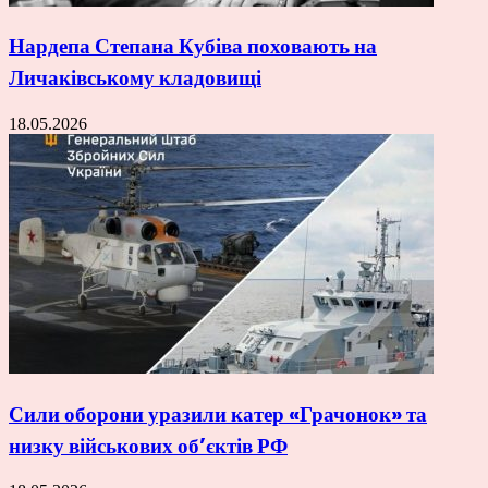
Нардепа Степана Кубіва поховають на
Личаківському кладовищі
18.05.2026
Сили оборони уразили катер «Грачонок» та
низку військових об’єктів РФ