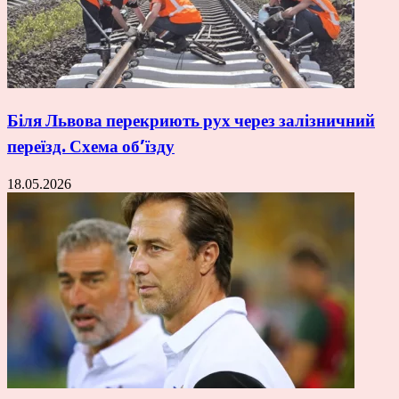
Біля Львова перекриють рух через залізничний
переїзд. Схема об’їзду
18.05.2026