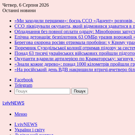
Четвер, 6 Серпня 2026
Останні новини
«Ми заходили першими»: боєць ССО «Дацент» розповів, 
ССО ліквідували окупанта, який відмовився здаватися в п
Обладнання без повної оплати одразу: Міноборони запу
Епічна детонація: безпілотник 63 ОМБр уразив ворожий 
Берегова охорона росіян отримала пробоїни: у Криму ураж
Тюремник Суходільської колонії отримав підозру за сист
Понад 63 тисячі українських військових пройшли підгот
Окупанти вдарили артилерією по Краматорську: загинув 
«Знали кожне дерево»: понад 1000 кілометрів пройшли 
«На російський день ВДВ накришили втричі-вчетверо біл
Facebook
Telegram
Пошук
LvivNEWS
Меню
LvivNEWS
України і світу