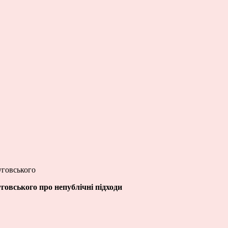
уговського
овського про непублічні підходи