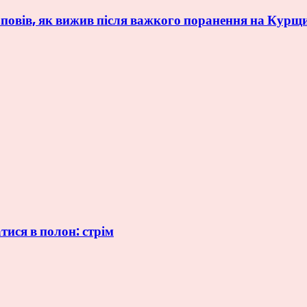
овів, як вижив після важкого поранення на Курщ
тися в полон: стрім