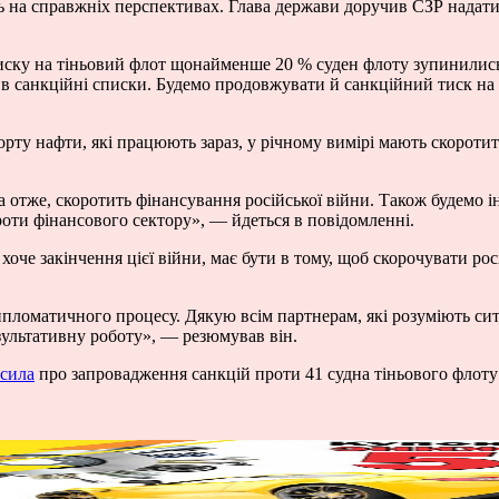
ись на справжніх перспективах. Глава держави доручив СЗР нада
ску на тіньовий флот щонайменше 20 % суден флоту зупинились,
в санкційні списки. Будемо продовжувати й санкційний тиск на к
орту нафти, які працюють зараз, у річному вимірі мають скорот
а отже, скоротить фінансування російської війни. Також будемо і
роти фінансового сектору», — йдеться в повідомленні.
хоче закінчення цієї війни, має бути в тому, щоб скорочувати рос
ипломатичного процесу. Дякую всім партнерам, які розуміють си
зультативну роботу», — резюмував він.
сила
про запровадження санкцій проти 41 судна тіньового флоту