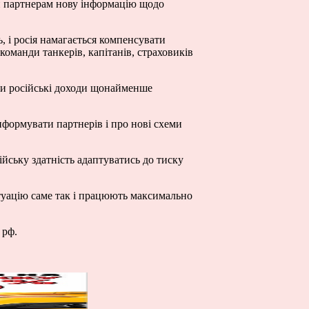
ти партнерам нову інформацію щодо
 і росія намагається компенсувати
оманди танкерів, капітанів, страховиків
ити російські доходи щонайменше
нформувати партнерів і про нові схеми
ійську здатність адаптуватись до тиску
туацію саме так і працюють максимально
 рф.