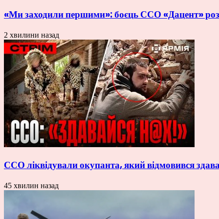
«Ми заходили першими»: боєць ССО «Дацент» розп
2 хвилини назад
ССО ліквідували окупанта, який відмовився здава
45 хвилин назад