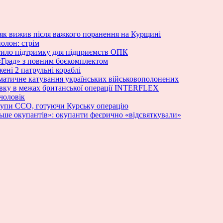
як вижив після важкого поранення на Курщині
олон: стрім
стило підтримку для підприємств ОПК
«Град» з повним боєкомплектом
ені 2 патрульні кораблі
ематичне катування українських військовополонених
овку в межах британської операції INTERFLEX
чоловік
групи ССО, готуючи Курську операцію
ьше окупантів»: окупанти феєрично «відсвяткували»