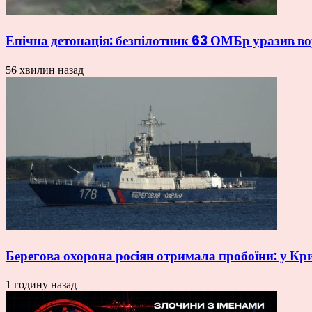
Епічна детонація: безпілотник 63 ОМБр уразив в
56 хвилин назад
Берегова охорона росіян отримала пробоїни: у Кр
1 годину назад