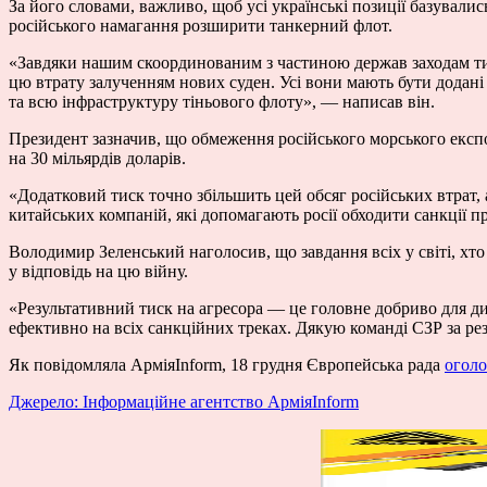
За його словами, важливо, щоб усі українські позиції базувал
російського намагання розширити танкерний флот.
«Завдяки нашим скоординованим з частиною держав заходам ти
цю втрату залученням нових суден. Усі вони мають бути додані 
та всю інфраструктуру тіньового флоту», — написав він.
Президент зазначив, що обмеження російського морського експ
на 30 мільярдів доларів.
«Додатковий тиск точно збільшить цей обсяг російських втрат, 
китайських компаній, які допомагають росії обходити санкції п
Володимир Зеленський наголосив, що завдання всіх у світі, хто 
у відповідь на цю війну.
«Результативний тиск на агресора — це головне добриво для д
ефективно на всіх санкційних треках. Дякую команді СЗР за ре
Як повідомляла АрміяInform, 18 грудня Європейська рада
оголо
Джерело: Інформаційне агентство АрміяInform