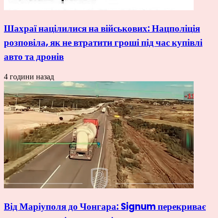
Шахраї націлилися на військових: Нацполіція
розповіла, як не втратити гроші під час купівлі
авто та дронів
4 години назад
Від Маріуполя до Чонгара: Signum перекриває