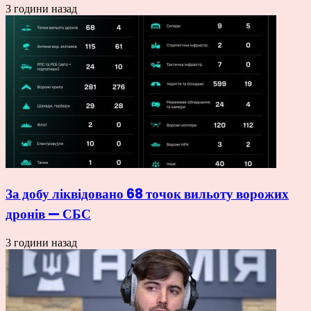
3 години назад
За добу ліквідовано 68 точок вильоту ворожих
дронів — СБС
3 години назад