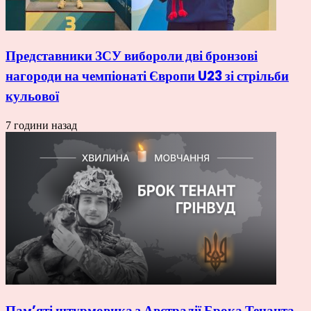
Представники ЗСУ вибороли дві бронзові
нагороди на чемпіонаті Європи U23 зі стрільби
кульової
7 години назад
Пам’яті штурмовика з Австралії Брока Тенанта