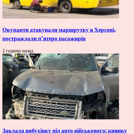
Окупанти атакували маршрутку в Херсоні,
постраждали п’ятеро пасажирів
2 години назад
Заклала вибухівку під авто військового: киянку