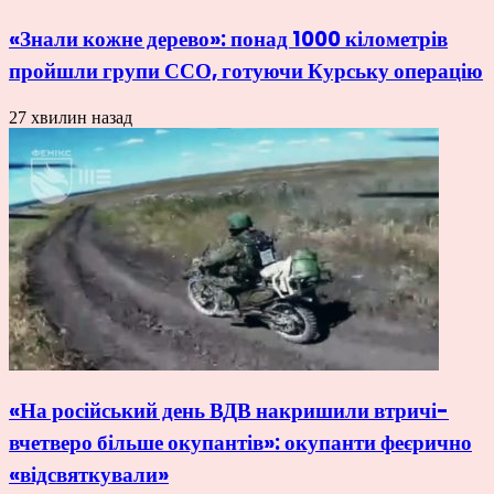
«Знали кожне дерево»: понад 1000 кілометрів
пройшли групи ССО, готуючи Курську операцію
27 хвилин назад
«На російський день ВДВ накришили втричі-
вчетверо більше окупантів»: окупанти феєрично
«відсвяткували»