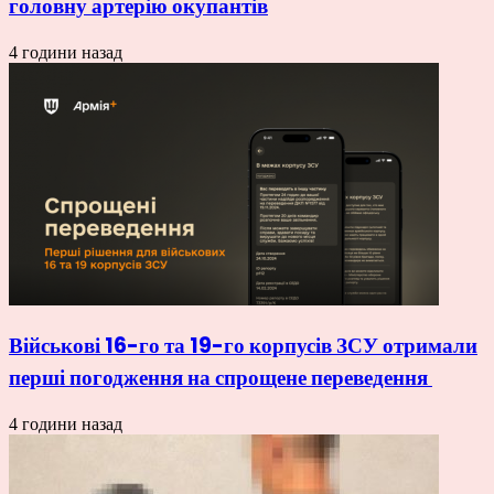
головну артерію окупантів
4 години назад
Військові 16-го та 19-го корпусів ЗСУ отримали
перші погодження на спрощене переведення
4 години назад