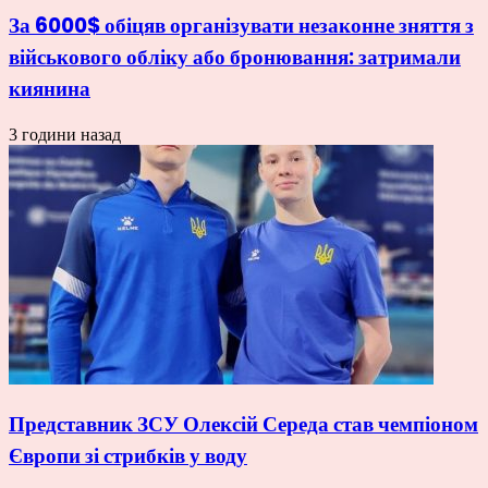
За 6000$ обіцяв організувати незаконне зняття з
військового обліку або бронювання: затримали
киянина
3 години назад
Представник ЗСУ Олексій Середа став чемпіоном
Європи зі стрибків у воду