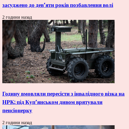
засуджено до дев’яти років позбавлення волі
2 години назад
Годину вмовляли пересісти з інвалідного візка на
НРК: під Куп’янськом дивом врятували
пенсіонерку
2 години назад