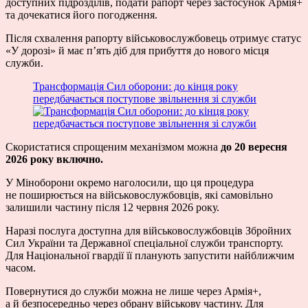
доступних підрозділів, подати рапорт через застосунок Армія+
та дочекатися його погодження.
Після схвалення рапорту військовослужбовець отримує статус
«У дорозі» й має п’ять діб для прибуття до нового місця
служби.
Трансформація Сил оборони: до кінця року
передбачається поступове звільнення зі служби
Скористатися спрощеним механізмом можна
до 20 вересня
2026 року включно.
У Міноборони окремо наголосили, що ця процедура
не поширюється на військовослужбовців, які самовільно
залишили частину після 12 червня 2026 року.
Наразі послуга доступна для військовослужбовців Збройних
Сил України та Державної спеціальної служби транспорту.
Для Національної гвардії її планують запустити найближчим
часом.
Повернутися до служби можна не лише через Армія+,
а й безпосередньо через обрану військову частину. Для