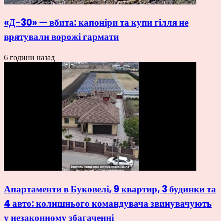
«Д-30» — вбита: капоніри та купи гілля не
врятували ворожі гармати
6 години назад
Апартаменти в Буковелі, 9 квартир, 3 будинки та
4 авто: колишнього командувача звинувачують
у незаконному збагаченні