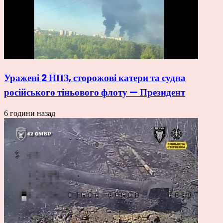
Уражені 2 НПЗ, сторожові катери та судна
російського тіньового флоту — Президент
6 години назад