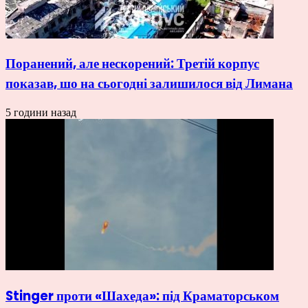
Поранений, але нескорений: Третій корпус
показав, шо на сьогодні залишилося від Лимана
5 години назад
Stinger проти «Шахеда»: під Краматорськом