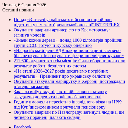
Четвер, 6 Серпня 2026
Останні новини
Понад 63 тисячі українських військових пройшли
підготовку в межах британської операції INTERFLEX
Окупанти вдарили артилерією по Краматорську:
загинув чоловік
«Знали кожне дерево»: понад 1000 кілометрів пройшли
групи ССО, готуючи Курську операцію
«На російський день ВДВ накришили втричі-вчетверо
більше окупантів»: окупанти феєрично «відсвяткували»
211 600 окупантів за сім місяців: Сили оборони показали
результат роботи безпілотних систем
«На етапі 2026–2027 років досягнемо потрібних
результатів»: Президент про українську балістику
Окупанти атакували маршрутку в Херсоні, постраждали
п’ятеро пасажирів
Заклала вибухівку під авто військового: киянку
засуджено до дев’яти років позбавлення волі
Годину вмовляли пересісти з інвалідного візка на НРК:
під Куп’янськом дивом врятували пенсіонерку
Окупанти вдарили по Павлограду: загинула людина, ще
четверо поранені, палають склади
Facebook