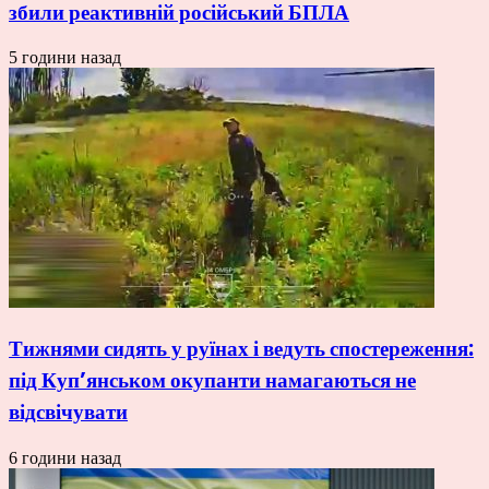
збили реактивній російський БПЛА
5 години назад
Тижнями сидять у руїнах і ведуть спостереження:
під Куп’янськом окупанти намагаються не
відсвічувати
6 години назад