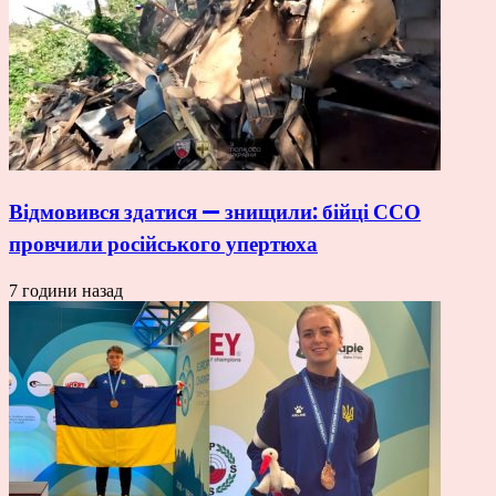
Відмовився здатися — знищили: бійці ССО
провчили російського упертюха
7 години назад