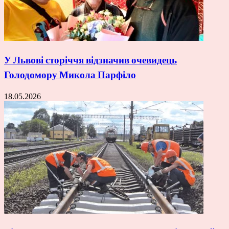
У Львові сторіччя відзначив очевидець
Голодомору Микола Парфіло
18.05.2026