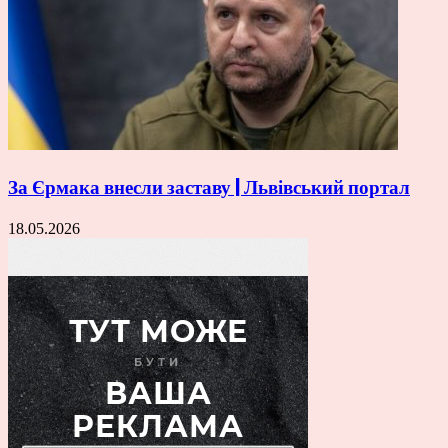
За Єрмака внесли заставу | Львівський портал
18.05.2026