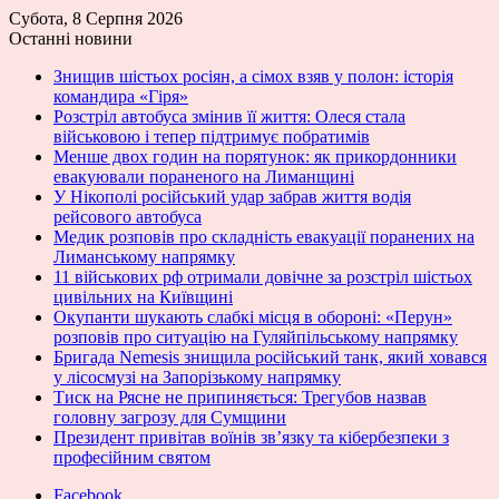
Субота, 8 Серпня 2026
Останні новини
Знищив шістьох росіян, а сімох взяв у полон: історія
командира «Гіря»
Розстріл автобуса змінив її життя: Олеся стала
військовою і тепер підтримує побратимів
Менше двох годин на порятунок: як прикордонники
евакуювали пораненого на Лиманщині
У Нікополі російський удар забрав життя водія
рейсового автобуса
Медик розповів про складність евакуації поранених на
Лиманському напрямку
11 військових рф отримали довічне за розстріл шістьох
цивільних на Київщині
Окупанти шукають слабкі місця в обороні: «Перун»
розповів про ситуацію на Гуляйпільському напрямку
Бригада Nemesis знищила російський танк, який ховався
у лісосмузі на Запорізькому напрямку
Тиск на Рясне не припиняється: Трегубов назвав
головну загрозу для Сумщини
Президент привітав воїнів зв’язку та кібербезпеки з
професійним святом
Facebook