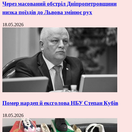
Через масований обстріл Дніпропетровщини
низка поїздів до Львова змінює рух
18.05.2026
Помер нардеп й ексголова НБУ Степан Кубів
18.05.2026