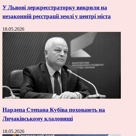
У Львові держреєстраторку викрили на
незаконній реєстрації землі у центрі міста
18.05.2026
Нардепа Степана Кубіва поховають на
Личаківському кладовищі
18.05.2026