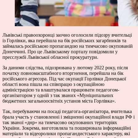
Львівські правоохоронці заочно оголосили підозру вчительці
із Горлівки, яка перейшла на бік російських загарбників та
займалась російською пропагандою на тимчасово окупованій
Донеччині. Про це Львівському порталу повідомили у
пресслужбі
Львівської обласної прокуратури.
За даними слідства, підозрювана у лютому 2022 року, після
початку повномасштабного вторгнення, перейшла на бік
російського агресора. Під час окупації Горлівки Донецької
області вона пішла на співпрацю з окупаційною
адміністрацією та влаштувалася працювати педагогом-
організатором у одній з так званих «Муніципальних
бюджетних загальноосвітніх установ міста Горлівка».
Так, перебуваючи на посаді педагога-організатора, вчителька
брала участь у становленні і зміцненні окупаційної влади РФ і
так званої «днр» на тимчасово окупованих територіях
України. Зокрема, виготовляла та поширювала інформаційні
матеріали та відеоролики пропагандистського характеру, які