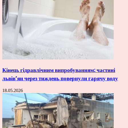
Кінець гідравлічним випробуванням: частині
львів’ян через тиждень повернули гарячу воду
18.05.2026