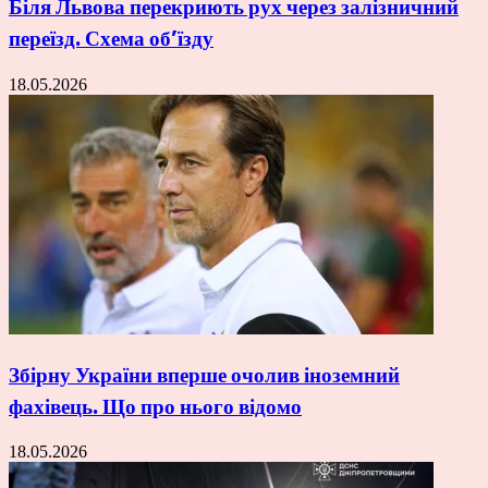
Біля Львова перекриють рух через залізничний
переїзд. Схема об’їзду
18.05.2026
Збірну України вперше очолив іноземний
фахівець. Що про нього відомо
18.05.2026