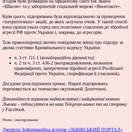
згодом були розміщені на офіційному сайті так званої
«Школи» та у забороненій соціальній мережі «Вконтакте».
Крім цього, підозрювана була відповідальною за проведення
«патріотичних» акцій, до яких залучала учнів. У такий спосіб
вона пропагувала серед них позитивне ставлення до збройної
агресії РФ проти України і, зокрема, до агресорів.
Тож правоохоронці заочно повідомили жінці про підозру за
двома статтями Кримінального кодексу України:
ч. 3 ст. 111-1 (колабораційна діяльність);
ч. 2 та ч. 3 ст. 436-2 (виправдовування, визнання
правомірною, заперечення збройної агресії Російської
Федерації проти України, глорифікація її учасників).
Досудове розслідування триває. Наразі підозрювана
переховується на тимчасово окупованій Донеччині.
Дізнавайтеся першими найважливіші і найцікавіші новини
Львова – підписуйтеся на наш
Telegram-канал
та на сторінку
у
Facebook
.
Фото: ілюстративне
Джерело: Інформаційна агенція «ЛЬВІВСЬКИЙ ПОРТАЛ»