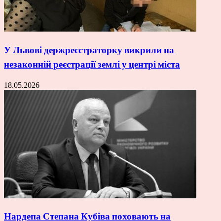
У Львові держреєстраторку викрили на
незаконній реєстрації землі у центрі міста
18.05.2026
Нардепа Степана Кубіва поховають на