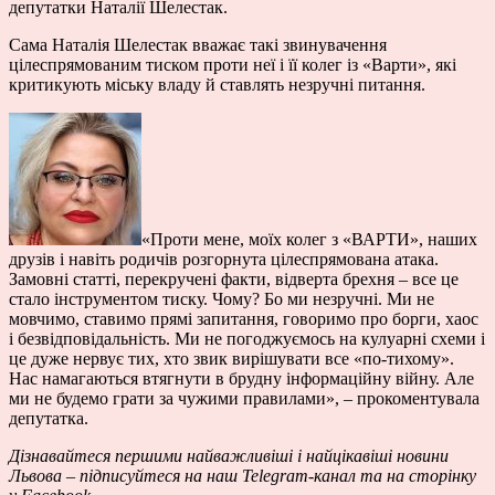
депутатки Наталії Шелестак.
Сама Наталія Шелестак вважає такі звинувачення
цілеспрямованим тиском проти неї і її колег із «Варти», які
критикують міську владу й ставлять незручні питання.
«Проти мене, моїх колег з «ВАРТИ», наших
друзів і навіть родичів розгорнута цілеспрямована атака.
Замовні статті, перекручені факти, відверта брехня – все це
стало інструментом тиску. Чому? Бо ми незручні. Ми не
мовчимо, ставимо прямі запитання, говоримо про борги, хаос
і безвідповідальність. Ми не погоджуємось на кулуарні схеми і
це дуже нервує тих, хто звик вирішувати все «по-тихому».
Нас намагаються втягнути в брудну інформаційну війну. Але
ми не будемо грати за чужими правилами», – прокоментувала
депутатка.
Дізнавайтеся першими найважливіші і найцікавіші новини
Львова – підписуйтеся на наш
Telegram-канал
та на сторінку