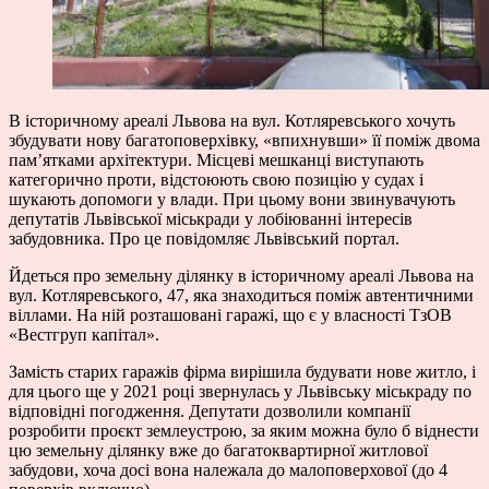
В історичному ареалі Львова на вул. Котляревського хочуть
збудувати нову багатоповерхівку, «впихнувши» її поміж двома
пам’ятками архітектури. Місцеві мешканці виступають
категорично проти, відстоюють свою позицію у судах і
шукають допомоги у влади. При цьому вони звинувачують
депутатів Львівської міськради у лобіюванні інтересів
забудовника. Про це повідомляє Львівський портал.
Йдеться про земельну ділянку в історичному ареалі Львова на
вул. Котляревського, 47, яка знаходиться поміж автентичними
віллами. На ній розташовані гаражі, що є у власності ТзОВ
«Вестгруп капітал».
Замість старих гаражів фірма вирішила будувати нове житло, і
для цього ще у 2021 році звернулась у Львівську міськраду по
відповідні погодження. Депутати дозволили компанії
розробити проєкт землеустрою, за яким можна було б віднести
цю земельну ділянку вже до багатоквартирної житлової
забудови, хоча досі вона належала до малоповерхової (до 4