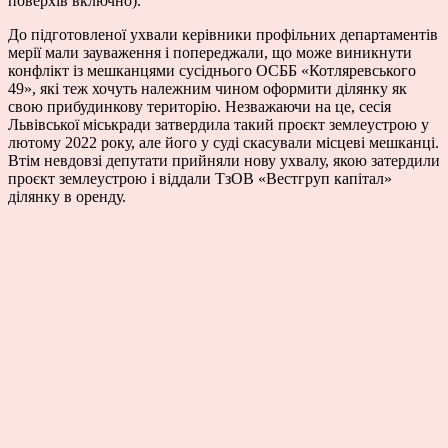
поверхів включно).
До підготовленої ухвали керівники профільних департаментів
мерії мали зауваження і попереджали, що може виникнути
конфлікт із мешканцями сусіднього ОСББ «Котляревського
49», які теж хочуть належним чином оформити ділянку як
свою прибудинкову територію. Незважаючи на це, сесія
Львівської міськради затвердила такий проєкт землеустрою у
лютому 2022 року, але його у суді скасували місцеві мешканці.
Втім невдовзі депутати прийняли нову ухвалу, якою затердили
проєкт землеустрою і віддали ТзОВ «Вестгруп капітал»
ділянку в оренду.