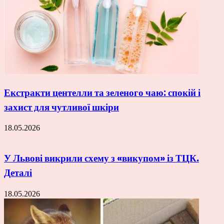
Екстракти центелли та зеленого чаю: спокій і
захист для чутливої шкіри
18.05.2026
У Львові викрили схему з «викупом» із ТЦК.
Деталі
18.05.2026