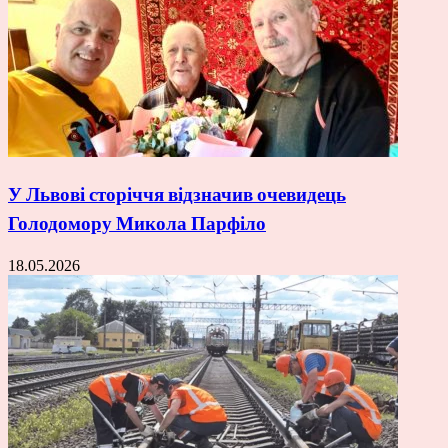
У Львові сторіччя відзначив очевидець
Голодомору Микола Парфіло
18.05.2026