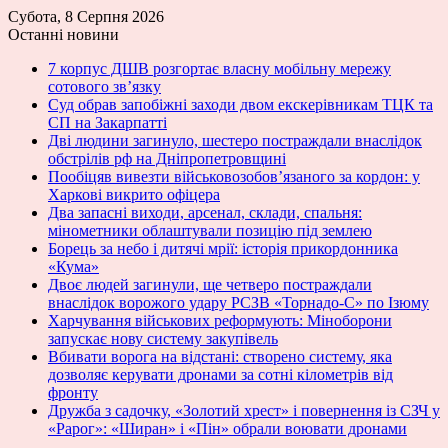
Субота, 8 Серпня 2026
Останні новини
7 корпус ДШВ розгортає власну мобільну мережу
сотового зв’язку
Суд обрав запобіжні заходи двом екскерівникам ТЦК та
СП на Закарпатті
Дві людини загинуло, шестеро постраждали внаслідок
обстрілів рф на Дніпропетровщині
Пообіцяв вивезти військовозобов’язаного за кордон: у
Харкові викрито офіцера
Два запасні виходи, арсенал, склади, спальня:
мінометники облаштували позицію під землею
Борець за небо і дитячі мрії: історія прикордонника
«Кума»
Двоє людей загинули, ще четверо постраждали
внаслідок ворожого удару РСЗВ «Торнадо-С» по Ізюму
Харчування військових реформують: Міноборони
запускає нову систему закупівель
Вбивати ворога на відстані: створено систему, яка
дозволяє керувати дронами за сотні кілометрів від
фронту
Дружба з садочку, «Золотий хрест» і повернення із СЗЧ у
«Рарог»: «Ширан» і «Пін» обрали воювати дронами