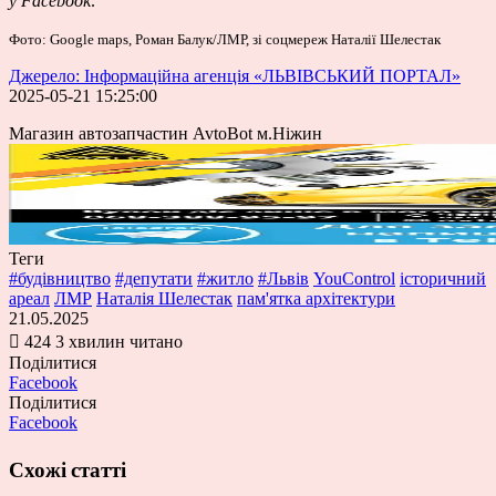
у
Facebook
.
Фото: Google maps, Роман Балук/ЛМР, зі соцмереж Наталії Шелестак
Джерело: Інформаційна агенція «ЛЬВІВСЬКИЙ ПОРТАЛ»
2025-05-21 15:25:00
Магазин автозапчастин AvtoBot м.Ніжин
Теги
#будівництво
#депутати
#житло
#Львів
YouСontrol
історичний
ареал
ЛМР
Наталія Шелестак
пам'ятка архітектури
21.05.2025
424
3 хвилин читано
Поділитися
Facebook
Поділитися
Facebook
Схожі статті