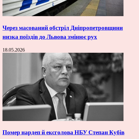
Через масований обстріл Дніпропетровщини
низка поїздів до Львова змінює рух
18.05.2026
Помер нардеп й ексголова НБУ Степан Кубів