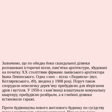
Зазначимо, що по обидва боки скандальної ділянки
розташовані історичні вілли, пам’ятки архітектури, збудовані
на початку ХХ століттями фірмами львівського архітектора
Івана Левинського. Одна з них – вілла «Людмила» (вул.
Котляревського, 49), зведена у 1908 році. Поруч також
спорудили невеличку дерев’яну прибудівлю для зберігання
дров і вугілля. У 1950-х з кам’яниці влаштували комунальну
квартиру, прибудівлю розібрали, а в глибині ділянки
встановили гаражі.
Проти будівництва нового житлового будинку по сусідству