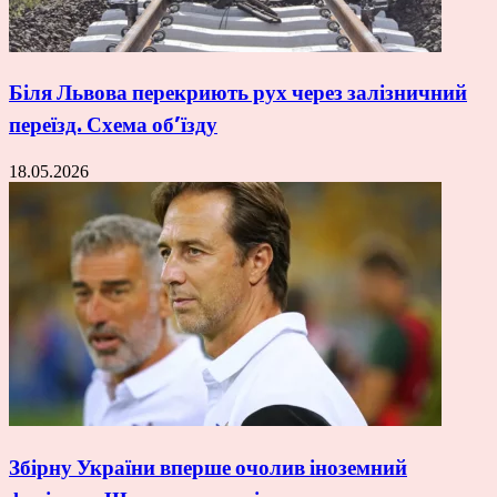
Біля Львова перекриють рух через залізничний
переїзд. Схема об’їзду
18.05.2026
Збірну України вперше очолив іноземний