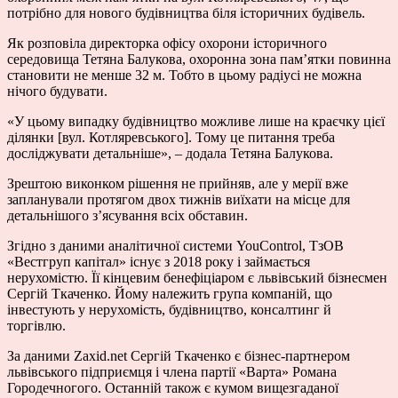
потрібно для нового будівництва біля історичних будівель.
Як розповіла директорка офісу охорони історичного
середовища Тетяна Балукова, охоронна зона пам’ятки повинна
становити не менше 32 м. Тобто в цьому радіусі не можна
нічого будувати.
«У цьому випадку будівництво можливе лише на краєчку цієї
ділянки [вул. Котляревського]. Тому це питання треба
досліджувати детальніше», – додала Тетяна Балукова.
Зрештою виконком рішення не прийняв, але у мерії вже
запланували протягом двох тижнів виїхати на місце для
детальнішого з’ясування всіх обставин.
Згідно з даними аналітичної системи YouControl, ТзОВ
«Вестгруп капітал» існує з 2018 року і займається
нерухомістю. Її кінцевим бенефіціаром є львівський бізнесмен
Сергій Ткаченко. Йому належить група компаній, що
інвестують у нерухомість, будівництво, консалтинг й
торгівлю.
За даними Zaxid.net Сергій Ткаченко є бізнес-партнером
львівського підприємця і члена партії «Варта» Романа
Городечногого. Останній також є кумом вищезгаданої