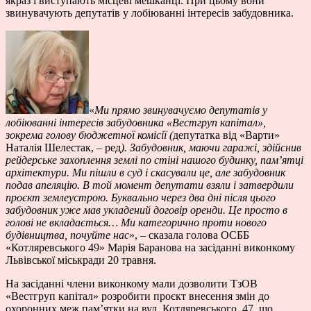
якраз і виступають місцеві мешканці. При цьому вони
звинувачують депутатів у лобіюванні інтересів забудовника.
«
Ми прямо звинувачуємо депутатів у
лобіюванні інтересів забудовника «Вестгруп капітал»,
зокрема голову бюджетної комісії (
депутатка від «Варти»
Наталія Шелестак, – ред
). Забудовник, маючи гаражі, здійснив
рейдерське захоплення землі по стіні нашого будинку, пам’ятці
архітектури. Ми пішли в суд і скасували це, але забудовник
подав апеляцію. В той момент депутати взяли і затвердили
проєкт землеустрою. Буквально через два дні після цього
забудовник уже мав укладений договір оренди. Це просто в
голові не вкладається… Ми категорично проти нового
будівництва, почуйте нас
», – сказала голова ОСББ
«Котляревського 49» Марія Баранова на засіданні виконкому
Львівської міськради 20 травня.
На засіданні члени виконкому мали дозволити ТзОВ
«Вестгруп капітал» розробити проєкт внесення змін до
охоронних меж пам’ятки на вул. Котляревського, 47, що