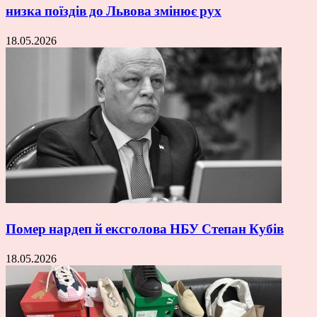
низка поїздів до Львова змінює рух
18.05.2026
Помер нардеп й ексголова НБУ Степан Кубів
18.05.2026