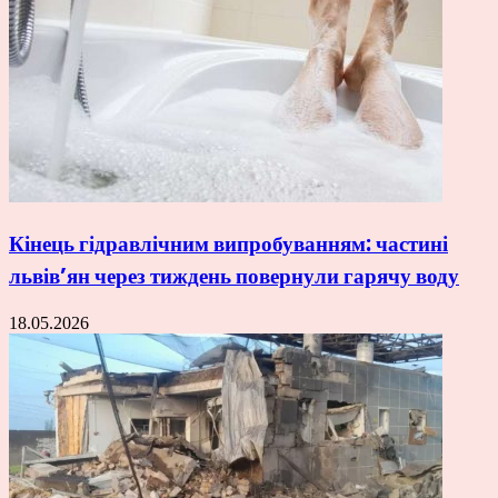
Кінець гідравлічним випробуванням: частині
львів’ян через тиждень повернули гарячу воду
18.05.2026