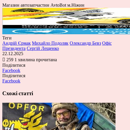
Магазин автозапчастин AvtoBot м.Ніжин
Теги
Андрій Єрмак
Михайло Подоляк
Олександр Бевз
Офіс
Президента
Сергій Лещенко
22.12.2025
259
1 хвилина прочитана
Поділитися
Facebook
Поділитися
Facebook
Схожі статті