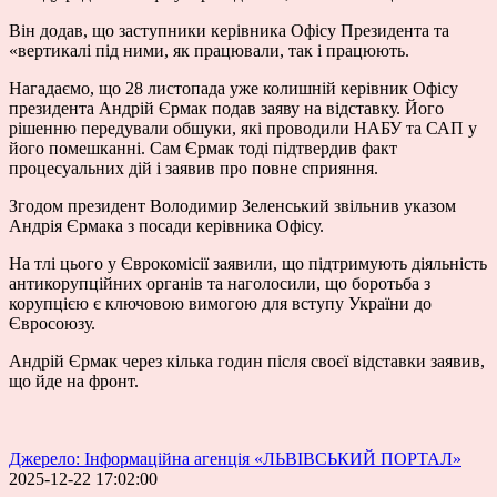
Він додав, що заступники керівника Офісу Президента та
«вертикалі під ними, як працювали, так і працюють.
Нагадаємо, що 28 листопада уже колишній керівник Офісу
президента
Андрій Єрмак подав заяву на відставку
. Його
рішенню передували
обшуки
, які проводили НАБУ та САП у
його помешканні
. Сам Єрмак тоді підтвердив факт
процесуальних дій і заявив про повне сприяння.
Згодом президент Володимир Зеленський
звільнив
указом
Андрія Єрмака з посади керівника Офісу.
На тлі цього у Єврокомісії заявили, що
підтримують діяльність
антикорупційних органів
та наголосили, що боротьба з
корупцією є ключовою вимогою для вступу України до
Євросоюзу.
Андрій Єрмак через кілька годин після своєї відставки заявив,
що
йде на фронт
.
Джерело: Інформаційна агенція «ЛЬВІВСЬКИЙ ПОРТАЛ»
2025-12-22 17:02:00