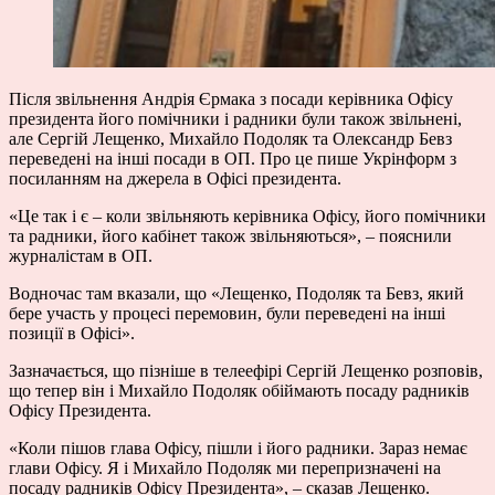
Після звільнення Андрія Єрмака з посади керівника Офісу
президента його помічники і радники були також звільнені,
але Сергій Лещенко, Михайло Подоляк та Олександр Бевз
переведені на інші посади в ОП. Про це
пише
Укрінформ з
посиланням на джерела в Офісі президента.
«Це так і є – коли звільняють керівника Офісу, його помічники
та радники, його кабінет також звільняються», – пояснили
журналістам в ОП.
Водночас там вказали, що «Лещенко, Подоляк та Бевз, який
бере участь у процесі перемовин, були переведені на інші
позиції в Офісі».
Зазначається, що пізніше в телеефірі Сергій Лещенко розповів,
що тепер він і Михайло Подоляк обіймають посаду радників
Офісу Президента.
«Коли пішов глава Офісу, пішли і його радники. Зараз немає
глави Офісу. Я і Михайло Подоляк ми перепризначені на
посаду радників Офісу Президента», – сказав Лещенко.