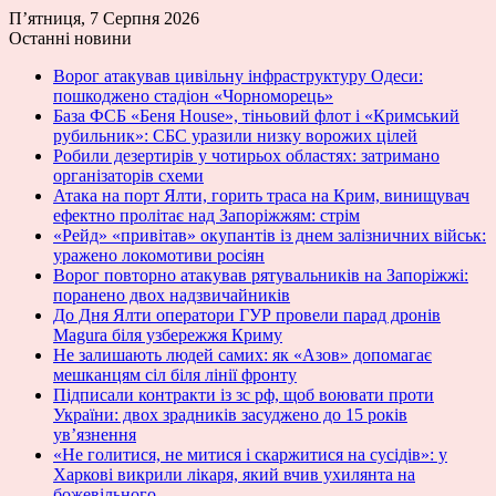
П’ятниця, 7 Серпня 2026
Останні новини
Ворог атакував цивільну інфраструктуру Одеси:
пошкоджено стадіон «Чорноморець»
База ФСБ «Беня House», тіньовий флот і «Кримський
рубильник»: СБС уразили низку ворожих цілей
Робили дезертирів у чотирьох областях: затримано
організаторів схеми
Атака на порт Ялти, горить траса на Крим, винищувач
ефектно пролітає над Запоріжжям: стрім
«Рейд» «привітав» окупантів із днем залізничних військ:
уражено локомотиви росіян
Ворог повторно атакував рятувальників на Запоріжжі:
поранено двох надзвичайників
До Дня Ялти оператори ГУР провели парад дронів
Magura біля узбережжя Криму
Не залишають людей самих: як «Азов» допомагає
мешканцям сіл біля лінії фронту
Підписали контракти із зс рф, щоб воювати проти
України: двох зрадників засуджено до 15 років
ув’язнення
«Не голитися, не митися і скаржитися на сусідів»: у
Харкові викрили лікаря, який вчив ухилянта на
божевільного