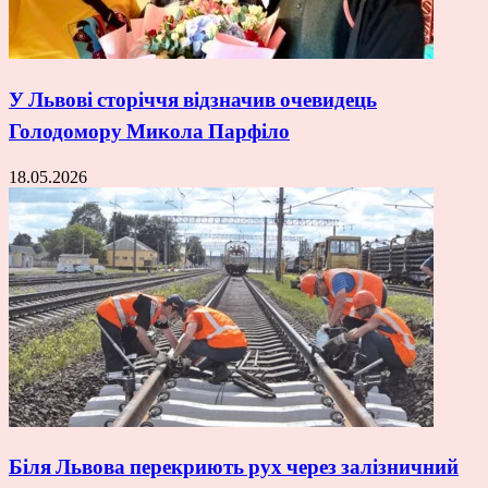
У Львові сторіччя відзначив очевидець
Голодомору Микола Парфіло
18.05.2026
Біля Львова перекриють рух через залізничний