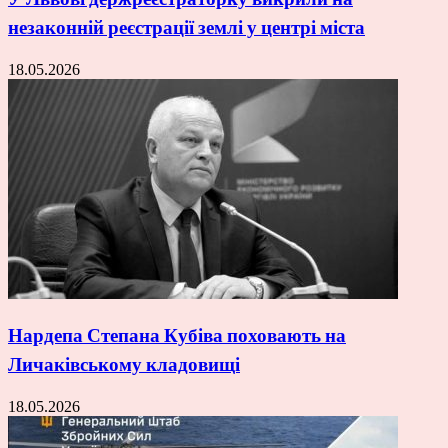
незаконній реєстрації землі у центрі міста
18.05.2026
Нардепа Степана Кубіва поховають на
Личаківському кладовищі
18.05.2026