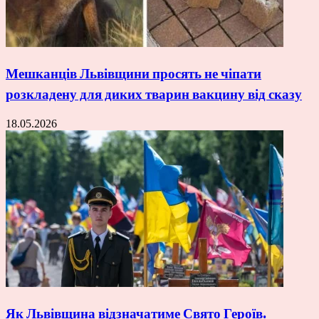
Мешканців Львівщини просять не чіпати
розкладену для диких тварин вакцину від сказу
18.05.2026
Як Львівщина відзначатиме Свято Героїв.