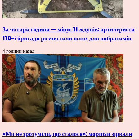
За чотири години — мінус 11 ждунів: артилеристи
110-ї бригади розчистили шлях для побратимів
4 години назад
«Ми не зрозуміли, що сталося»: морпіхи зірвали