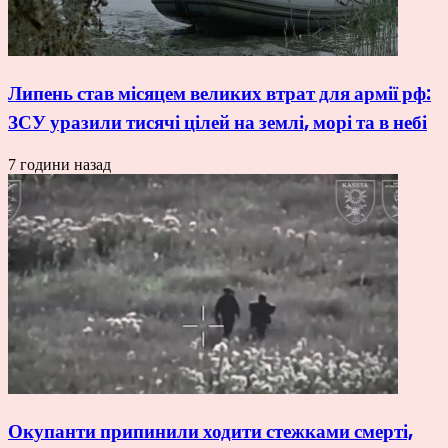
Липень став місяцем великих втрат для армії рф:
ЗСУ уразили тисячі цілей на землі, морі та в небі
7 години назад
Окупанти припинили ходити стежками смерті,