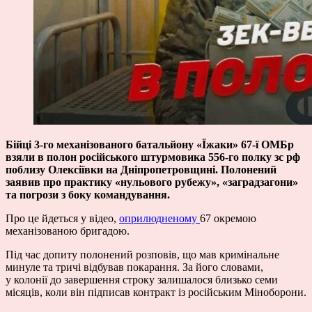
Бійці 3-го механізованого батальйону «Їжаки» 67-ї ОМБр
взяли в полон російського штурмовика 556-го полку зс рф
поблизу Олексіївки на Дніпропетровщині. Полонений
заявив про практику «нульового рубежу», «заградзагони»
та погрози з боку командування.
Про це йдеться у відео,
оприлюдненому
67 окремою
механізованою бригадою.
Під час допиту полонений розповів, що мав кримінальне
минуле та тричі відбував покарання. За його словами,
у колонії до завершення строку залишалося близько семи
місяців, коли він підписав контракт із російським Міноборони.