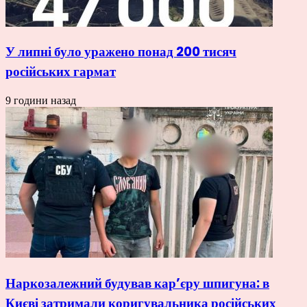
У липні було уражено понад 200 тисяч
російських гармат
9 години назад
Наркозалежний будував кар’єру шпигуна: в
Києві затримали коригувальника російських