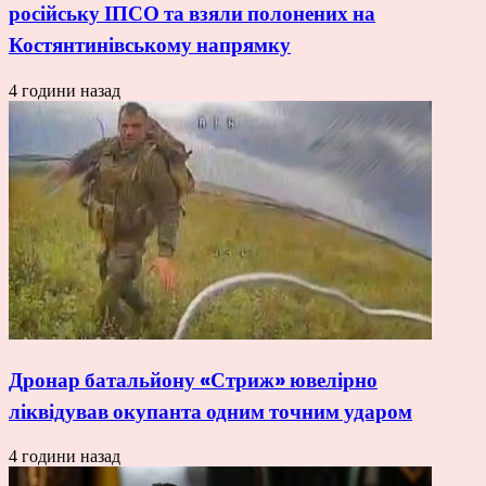
російську ІПСО та взяли полонених на
Костянтинівському напрямку
4 години назад
Дронар батальйону «Стриж» ювелірно
ліквідував окупанта одним точним ударом
4 години назад