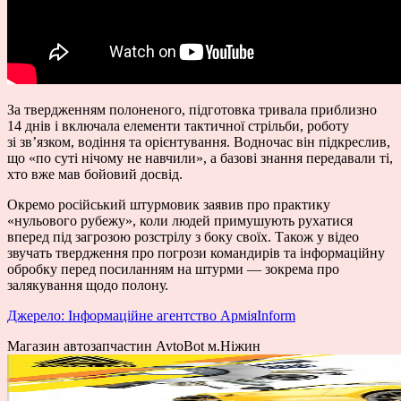
За твердженням полоненого, підготовка тривала приблизно
14 днів і включала елементи тактичної стрільби, роботу
зі зв’язком, водіння та орієнтування. Водночас він підкреслив,
що «по суті нічому не навчили», а базові знання передавали ті,
хто вже мав бойовий досвід.
Окремо російський штурмовик заявив про практику
«нульового рубежу», коли людей примушують рухатися
вперед під загрозою розстрілу з боку своїх. Також у відео
звучать твердження про погрози командирів та інформаційну
обробку перед посиланням на штурми — зокрема про
залякування щодо полону.
Джерело: Інформаційне агентство АрміяInform
Магазин автозапчастин AvtoBot м.Ніжин