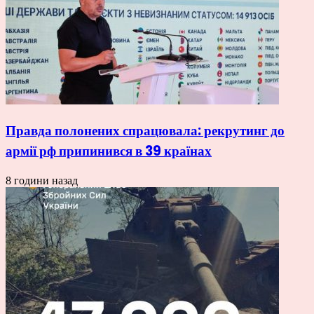
Правда полонених спрацювала: рекрутинг до
армії рф припинився в 39 країнах
8 години назад