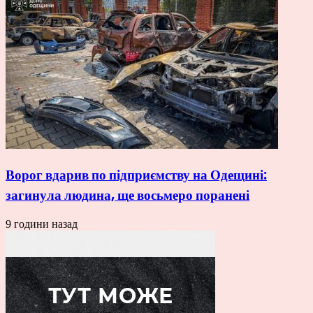
Ворог вдарив по підприємству на Одещині:
загинула людина, ще восьмеро поранені
9 години назад