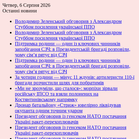
Четвер, 6 Серпня 2026
Останні новини
Володимир Зеленський обговорив з Александром
Стуббом посилення української ППО
Володимир Зеленський обговорив з Александром
Стуббом посилення української ППО
Підтримка родини — один із ключових чинників
запобігання СЗЧ: в Президентській бригаді розповіли,
чому сім’я рятує від СЗЧ
Підтримка родини — один із ключових чинників
запобігання СЗЧ: в Президентській бригаді розповіли,
чому сім’я рятує від СЗЧ
За чотири години — мінус 11 ждунів: артилеристи 110-ї
бригади розчистили шлях для побратимів
«Ми не зрозуміли, що сталося»: морпіхи зірвали
російську ІПСО та взяли полонених на
Костянтинівському напрямку
Дронар батальйону «Стриж» ювелірно ліквідував
окупанта одним точним ударом
Президент обговорив із генсеком НАТО постачання
Україні ракет-перехоплювачів
Президент обговорив із генсеком НАТО постачання
Україні ракет-перехоплювачів
Президент обговорив із генсеком НАТО постачання