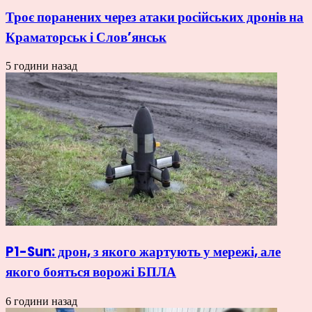
Троє поранених через атаки російських дронів на
Краматорськ і Слов’янськ
5 години назад
P1-Sun: дрон, з якого жартують у мережі, але
якого бояться ворожі БПЛА
6 години назад