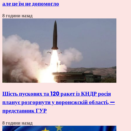
але це їм не допомогло
8 години назад
Шість пускових та 120 ракет із КНДР росія
планує розгорнути у воронєжскій області, —
представник ГУР
8 години назад