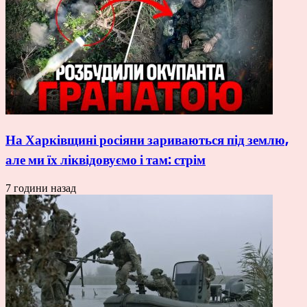
На Харківщині росіяни зариваються під землю,
але ми їх ліквідовуємо і там: стрім
7 години назад