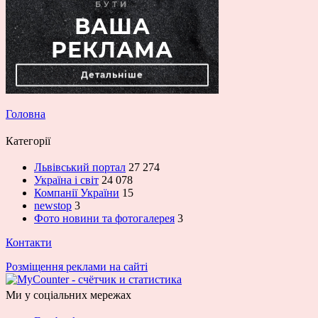
Головна
Категорії
Львівський портал
27 274
Україна і світ
24 078
Компанії України
15
newstop
3
Фото новини та фотогалерея
3
Контакти
Розміщення реклами на сайті
Ми у соціальних мережах