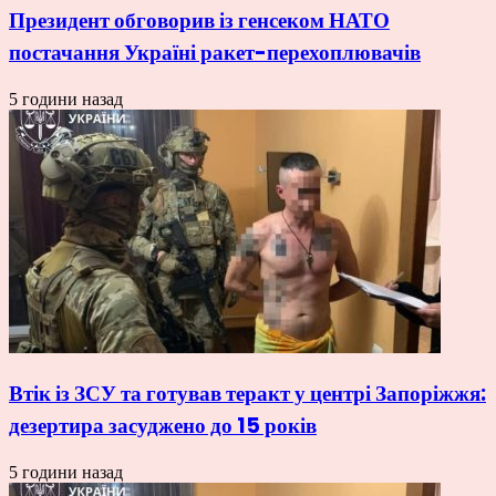
Президент обговорив із генсеком НАТО
постачання Україні ракет-перехоплювачів
5 години назад
Втік із ЗСУ та готував теракт у центрі Запоріжжя:
дезертира засуджено до 15 років
5 години назад