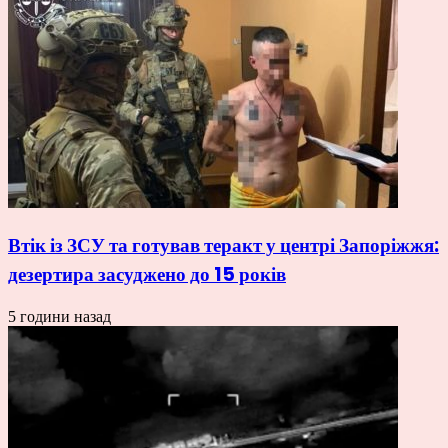
Втік із ЗСУ та готував теракт у центрі Запоріжжя:
дезертира засуджено до 15 років
5 години назад