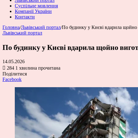
Львівський портал
Суспільне мовлення
Компанії України
Контакти
Головна
/
Львівський портал
/
По будинку у Києві вдарила щойно 
Львівський портал
По будинку у Києві вдарила щойно виго
14.05.2026
284
1 хвилина прочитана
Поділитися
Facebook