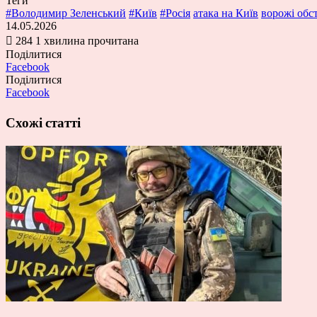
Теги
#Володимир Зеленський
#Київ
#Росія
атака на Київ
ворожі обс
14.05.2026
284
1 хвилина прочитана
Поділитися
Facebook
Поділитися
Facebook
Схожі статті