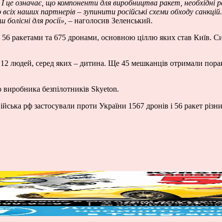
. І це означає, що компоненти для виробництва ракет, необхідні 
ю всіх наших партнерів – зупинити російські схеми обходу санкці
болісні для росії»,
– наголосив Зеленський.
у 56 ракетами та 675 дронами, основною ціллю яких став Київ. 
 12 людей, серед яких – дитина. Ще 45 мешканців отримали пор
о виробника безпілотників Skyeton.
йська рф застосували проти України 1567 дронів і 56 ракет різни