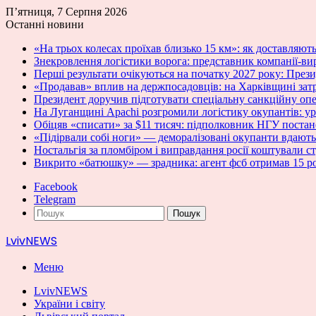
П’ятниця, 7 Серпня 2026
Останні новини
«На трьох колесах проїхав близько 15 км»: як доставляют
Знекровлення логістики ворога: представник компанії-в
Перші результати очікуються на початку 2027 року: Пре
«Продавав» вплив на держпосадовців: на Харківщині зат
Президент доручив підготувати спеціальну санкційну оп
На Луганщині Apachi розгромили логістику окупантів: у
Обіцяв «списати» за $11 тисяч: підполковник НГУ постан
«Підірвали собі ноги» — деморалізовані окупанти вдають
Ностальгія за пломбіром і виправдання росії коштували с
Викрито «батюшку» — зрадника: агент фсб отримав 15 ро
Facebook
Telegram
Пошук
LvivNEWS
Меню
LvivNEWS
України і світу