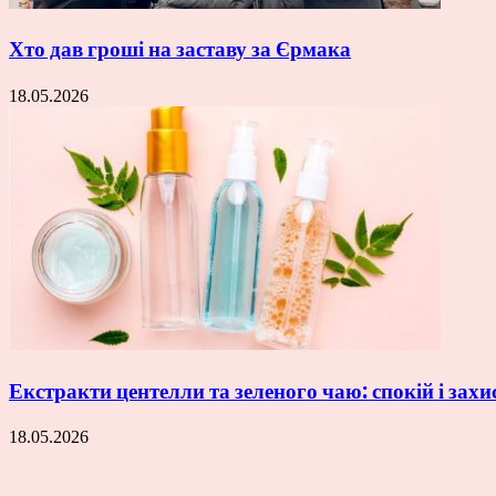
Хто дав гроші на заставу за Єрмака
18.05.2026
Екстракти центелли та зеленого чаю: спокій і захи
18.05.2026