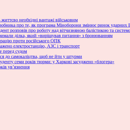
ь життєво необхідні вантажі військовим
иробника про те, як програма Міноборони змінює ринок ударних 
зидент розповів про роботу над вітчизняною балістикою та сист
римали ділка, який «вирішував питання» з бронюванням
ерацію проти російського ОПК
ражено електростанцію, АЗС і транспорт
е перед судом
ся до самокаліцтва, щоб не йти у штурми
туденту семи років тюрми: у Харкові засуджено «блогера»
ків ув’язнення