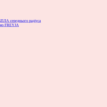
БПЛА середнього радіуса
емою FREYJA