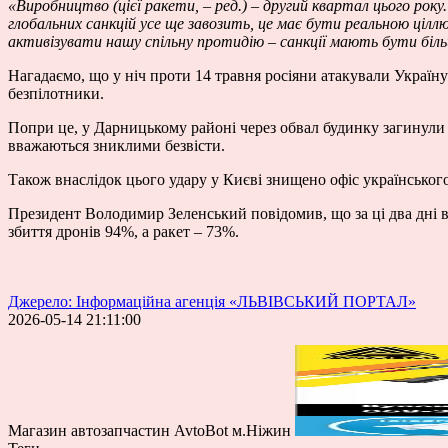
«Виробництво (цієї ракети, – ред.) – другий квартал цього року
глобальних санкцій усе ще завозить, це має бути реальною цілл
активізувати нашу спільну протидію – санкції мають бути більш 
Нагадаємо, що у ніч проти 14 травня росіяни атакували Україн
безпілотники.
Попри це, у Дарницькому районі через обвал будинку загинули
вважаються зниклими безвісти.
Також внаслідок цього удару у Києві знищено офіс українськог
Президент Володимир Зеленський повідомив, що за ці два дні ві
збиття дронів 94%, а ракет – 73%.
Джерело: Інформаційна агенція «ЛЬВІВСЬКИЙ ПОРТАЛ»
2026-05-14 21:11:00
Магазин автозапчастин AvtoBot м.Ніжин