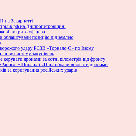
П на Закарпатті
стрілів рф на Дніпропетровщині
ркові викрито офіцера
ики облаштували позицію під землею
»
 ворожого удару РСЗВ «Торнадо-С» по Ізюму
 нову систему закупівель
яє керувати дронами за сотні кілометрів від фронту
у «Рарог»: «Ширан» і «Пін» обрали воювати дронами
ків за коригування російських ударів