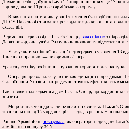
Днями перелік здобутків Lasar’s Group поповнився ще 13 одини
відповідальності Третього армійського корпусу.
— Виявлення противника у зоні ураження було здійснено силами
ДПСУ. На основі отриманих розвідданих до виконання завдання 
сказав він.
Відомо, що аеророзвідка Lasar’s Group
діяла спільно
з підрозділ
Держприкордонслужби. Разом вони виявили та відстежили місц
— У результаті успішної операції підтверджено ураження 13 од
1 паливозаправник, — повідомив офіцер.
Уражену техніку росіяни планували використати для наступаль
— Операція проводилася у тісній координації з підрозділами Тр
Сил оборони України вкотре демонструють ефективність взаємо
Так, завдяки злагодженим діям Lasar’s Group, прикордонників 
знизити.
— Ми розвиваємо підрозділи безпілотних систем. І Lazar’s Gr
техніки на понад 15 млрд доларів, — додав речник Національної
Раніше АрміяInform
показувала
, як оператори підрозділу Lasar
армійського корпусу ЗСУ.