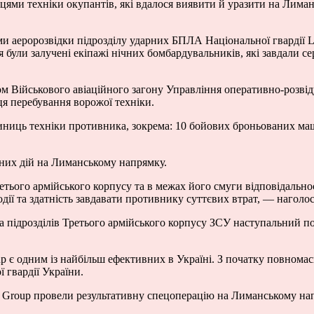
цями техніки окупантів, які вдалося виявити й уразити на Лима
 аеророзвідки підрозділу ударних БПЛА Національної гвардії Las
були залучені екіпажі нічних бомбардувальників, які завдали се
ом Військового авіаційного загону Управління оперативно-розвід
я перебування ворожої техніки.
иниць техніки противника, зокрема: 10 бойових броньованих маш
них дій на Лиманському напрямку.
етього армійського корпусу та в межах його смуги відповідальнос
дії та здатність завдавати противнику суттєвих втрат, — наголо
та підрозділів Третього армійського корпусу ЗСУ наступальний п
oup є одним із найбільш ефективних в Україні. З початку повно
 гвардії України.
’s Group провели результативну спецоперацію на Лиманському нап