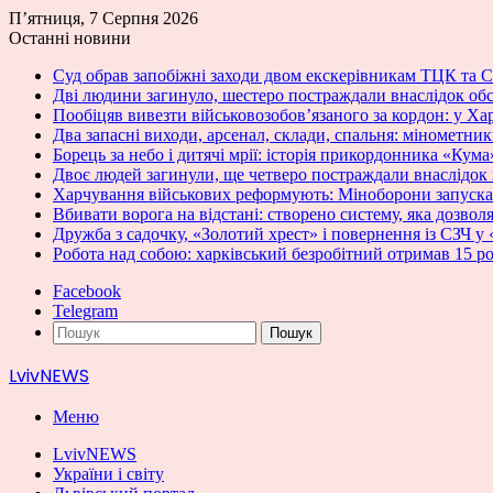
П’ятниця, 7 Серпня 2026
Останні новини
Суд обрав запобіжні заходи двом екскерівникам ТЦК та С
Дві людини загинуло, шестеро постраждали внаслідок об
Пообіцяв вивезти військовозобов’язаного за кордон: у Ха
Два запасні виходи, арсенал, склади, спальня: мінометн
Борець за небо і дитячі мрії: історія прикордонника «Кума
Двоє людей загинули, ще четверо постраждали внаслідок
Харчування військових реформують: Міноборони запускає
Вбивати ворога на відстані: створено систему, яка дозвол
Дружба з садочку, «Золотий хрест» і повернення із СЗЧ 
Робота над собою: харківський безробітний отримав 15 ро
Facebook
Telegram
Пошук
LvivNEWS
Меню
LvivNEWS
України і світу