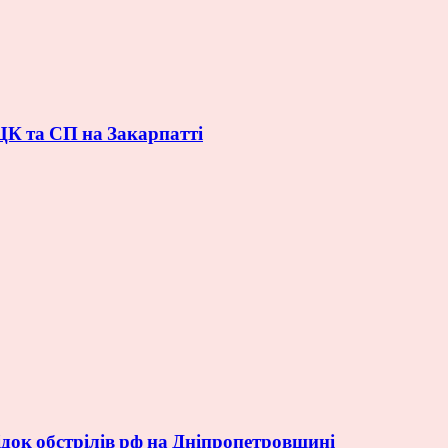
ЦК та СП на Закарпатті
док обстрілів рф на Дніпропетровщині