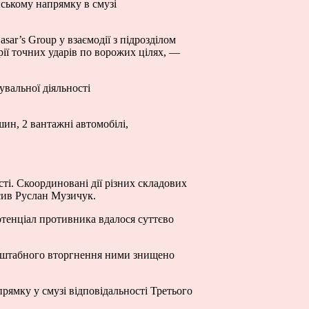
нському напрямку в смузі
ar’s Group у взаємодії з підрозділом
рії точних ударів по ворожих цілях, —
увальної діяльності
ин, 2 вантажні автомобілі,
ті. Скоординовані дії різних складових
сив Руслан Музичук.
отенціал противника вдалося суттєво
масштабного вторгнення ними знищено
рямку у смузі відповідальності Третього