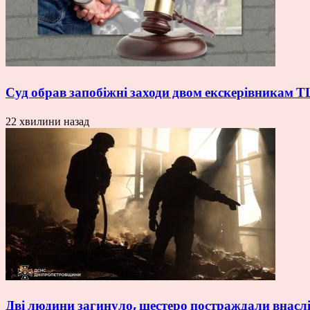
Суд обрав запобіжні заходи двом екскерівникам Т
22 хвилини назад
Дві людини загинуло, шестеро постраждали внаслі