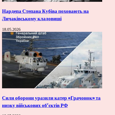
Нардепа Степана Кубіва поховають на
Личаківському кладовищі
18.05.2026
Сили оборони уразили катер «Грачонок» та
низку військових об’єктів РФ