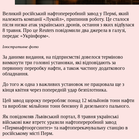
Великий російський нафтопереробний завод у Пермі, який
належить компанії «Лукойл», припинив роботу. Це сталося
після низки атак українських дронів, остання з яких відбулася
8 травня. Про це Reuters повідомили два джерела в галузі,
передає «Укрінформ».
Ілюстративне фото
За даними видання, на підприємстві довелося терміново
вимкнути три головні установки, які відповідають за
первинну переробку нафти, а також частину додаткового
обладнання.
До того ж одна з важливих установок не працювала ще з
кінця квітня через попередній удар безпілотника.
Цей завод щороку переробляє понад 12 мільйонів тонн нафти
та виробляє мільйони тонн бензину й дизельного пального.
Як повідомляв Львівський портал, 8 травня українські
військові вже втретє уразили нафтопереробний завод
«Пермнафтооргсинтез» та нафтоперекачувальну станцію в
російському місті Перм.