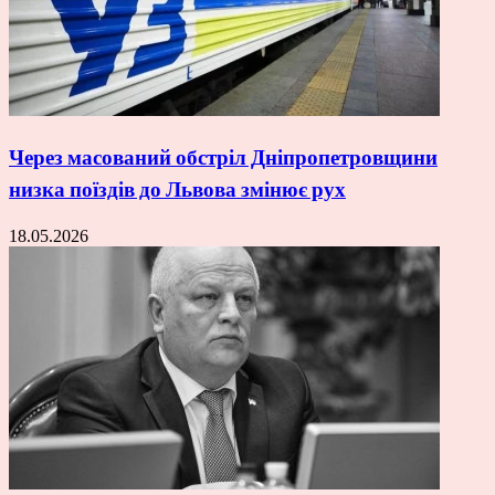
Через масований обстріл Дніпропетровщини
низка поїздів до Львова змінює рух
18.05.2026