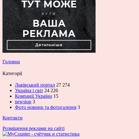
Головна
Категорії
Львівський портал
27 274
Україна і світ
24 226
Компанії України
15
newstop
3
Фото новини та фотогалерея
3
Контакти
Розміщення реклами на сайті