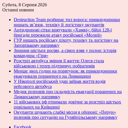
Субота, 8 Серпня 2026
Останні новини
Destruction Team розбирає тил ворога: прикордонники
нищать зв’язок, техніку й логістику окупантів
Антидронові сітки врятували «Хамві»: бійці 128-ї
бригади пережили атаку російської «Молнії»
ГУР нищать російську піхоту, техніку та логістику на
Запорізькому напрямку
Знищив шістьох росіян, а сімох взяв у полон: історія
командира «Гіря»
Розстріл автобуса змінив її життя: Олеся стала
військовою і тепер підтримує побратимів
Менше двох годин на порятунок: як прикордонники
евакуювали пораненого на Лиманщині
У Нікополі російський удар забрав життя водія
рейсового автобуса
Медик розповів про складність евакуації поранених на
Лиманському напрямку
11 військових рф отримали довічне за розстріл шістьох
цивільних на Київщині
Окупанти шукають слабкі місця в обороні: «Перун»
розповів про ситуацію на Гуляйпільському напрямку
Facebook