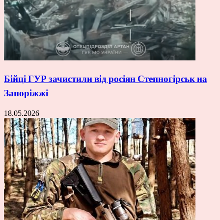
Бійці ГУР зачистили від росіян Степногірськ на
Запоріжжі
18.05.2026