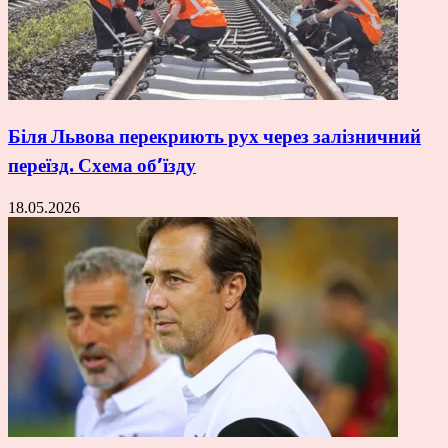
Біля Львова перекриють рух через залізничний
переїзд. Схема об’їзду
18.05.2026