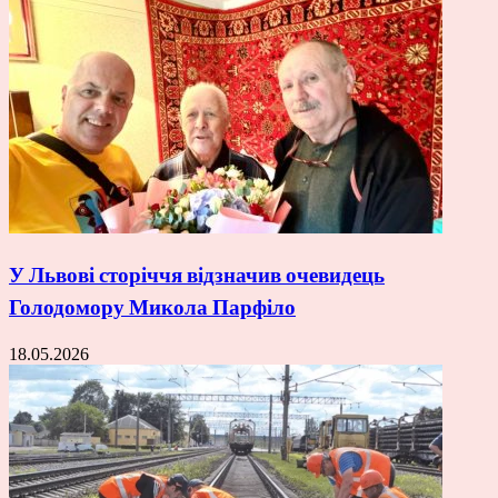
У Львові сторіччя відзначив очевидець
Голодомору Микола Парфіло
18.05.2026