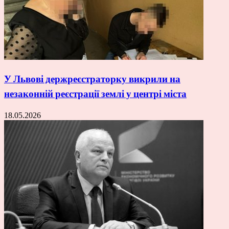
У Львові держреєстраторку викрили на
незаконній реєстрації землі у центрі міста
18.05.2026