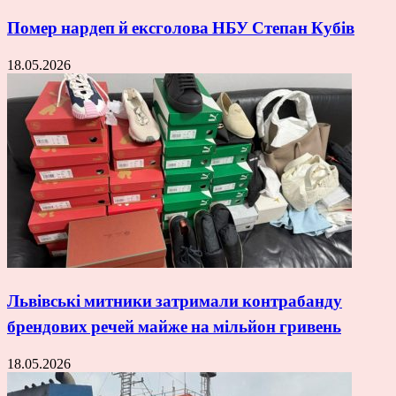
Помер нардеп й ексголова НБУ Степан Кубів
18.05.2026
Львівські митники затримали контрабанду
брендових речей майже на мільйон гривень
18.05.2026