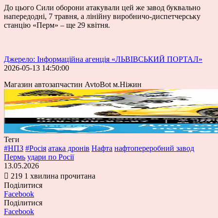
До цього Сили оборони атакували цей же завод буквально
напередодні, 7 травня, а лінійну виробничо-диспетчерську
станцію «Перм» – ще 29 квітня.
Джерело: Інформаційна агенція «ЛЬВІВСЬКИЙ ПОРТАЛ»
2026-05-13 14:50:00
Магазин автозапчастин AvtoBot м.Ніжин
Теги
#НПЗ
#Росія
атака дронів
Нафта
нафтопереробний завод
Пермь
удари по Росії
13.05.2026
219
1 хвилина прочитана
Поділитися
Facebook
Поділитися
Facebook