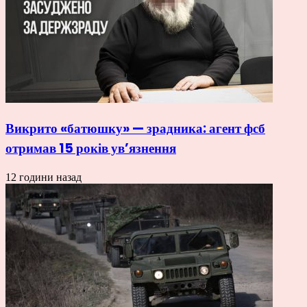
Викрито «батюшку» — зрадника: агент фсб
отримав 15 років ув’язнення
12 години назад