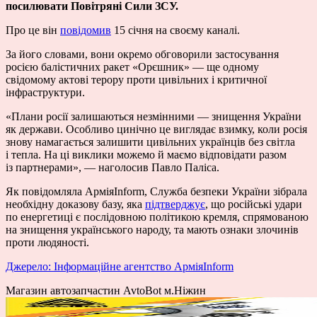
посилювати Повітряні Сили ЗСУ.
Про це він
повідомив
15 січня на своєму каналі.
За його словами, вони окремо обговорили застосування
росією балістичних ракет «Орєшник» — ще одному
свідомому актові терору проти цивільних і критичної
інфраструктури.
«Плани росії залишаються незмінними — знищення України
як держави. Особливо цинічно це виглядає взимку, коли росія
знову намагається залишити цивільних українців без світла
і тепла. На ці виклики можемо й маємо відповідати разом
із партнерами», — наголосив Павло Паліса.
Як повідомляла АрміяInform, Служба безпеки України зібрала
необхідну доказову базу, яка
підтверджує
, що російські удари
по енергетиці є послідовною політикою кремля, спрямованою
на знищення українського народу, та мають ознаки злочинів
проти людяності.
Джерело: Інформаційне агентство АрміяInform
Магазин автозапчастин AvtoBot м.Ніжин