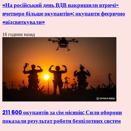
«На російський день ВДВ накришили втричі-
вчетверо більше окупантів»: окупанти феєрично
«відсвяткували»
16 години назад
211 600 окупантів за сім місяців: Сили оборони
показали результат роботи безпілотних систем