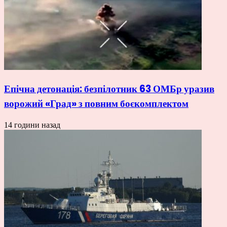
Епічна детонація: безпілотник 63 ОМБр уразив
ворожий «Град» з повним боєкомплектом
14 години назад