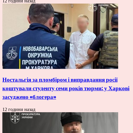
12 години назад
Ностальгія за пломбіром і виправдання росії
коштували студенту семи років тюрми: у Харкові
засуджено «блогера»
12 години назад