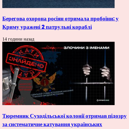
Берегова охорона росіян отримала пробоїни: у
Криму уражені 2 патрульні кораблі
14 години назад
Тюремник Суходільської колонії отримав підозру
за систематичне катування українських