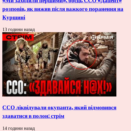
«Ми заходили першими»: боєць ССО «Дацент»
розповів, як вижив після важкого поранення на
Курщині
13 години назад
ССО ліквідували окупанта, який відмовився
здаватися в полон: стрім
14 години назад