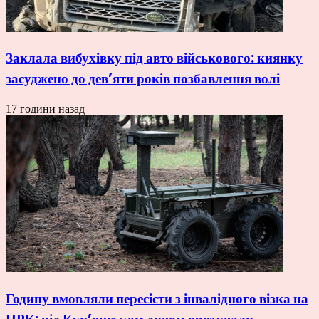
Заклала вибухівку під авто військового: киянку
засуджено до дев’яти років позбавлення волі
17 години назад
Годину вмовляли пересісти з інвалідного візка на