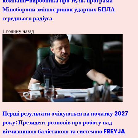
компанії-виробника про те, як програма
Міноборони змінює ринок ударних БПЛА
середнього радіуса
1 годину назад
Перші результати очікуються на початку 2027
року: Президент розповів про роботу над
вітчизняною балістикою та системою FREYJA