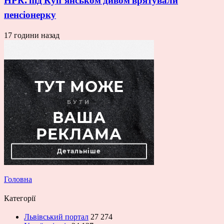
НРК: під Куп’янськом дивом врятували
пенсіонерку
17 години назад
Головна
Категорії
Львівський портал
27 274