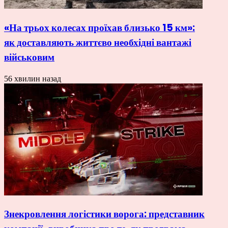
«На трьох колесах проїхав близько 15 км»:
як доставляють життєво необхідні вантажі
військовим
56 хвилин назад
Знекровлення логістики ворога: представник