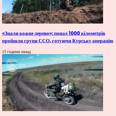
«Знали кожне дерево»: понад 1000 кілометрів
пройшли групи ССО, готуючи Курську операцію
15 години назад