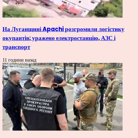
На Луганщині Apachi розгромили логістику
окупантів: уражено електростанцію, АЗС і
транспорт
11 години назад