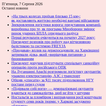
П’ятниця, 7 Серпня 2026
Останні новини
«На трьох колесах проїхав близько 15 км»:
як доставляють життєво необхідні вантажі військовим
Знекровлення логістики ворога: представник компанії-
виробника про те, як програма Міноборони змінює
ринок ударних БПЛА середнього радіуса
Перші результати очікуються на початку 2027 року:
Президент розповів про роботу над вітчизняною
балістикою та системою FREYJA
«Продавав» вплив на держпосадовців: на Харківщині
затримали ділка, який «вирішував питання» з
бронюванням
Президент доручив підготувати спеціальну санкційну
операцію проти російського ОПК
На Луганщині Apachi розгромили логістику окупантів:
уражено електростанцію, АЗС і транспорт
Обіцяв «списати» за $11 тисяч: підполковник НГУ
постане перед судом
«Підірвали собі ноги» — деморалізовані окупанти
вдаються до самокаліцтва, щоб не йти у штурми
Ностальгія за пломбіром і виправдання росії коштували
студенту семи років тюрми: у Харкові засуджено
«блогера»