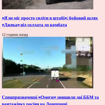
«Я не міг просто сидіти в штабі»: бойовий шлях
«Джека» від солдата до комбата
12 години назад
Спецпризначенці «Омеги» знищили дві ББМ та
вантажівку росіян на Донеччині