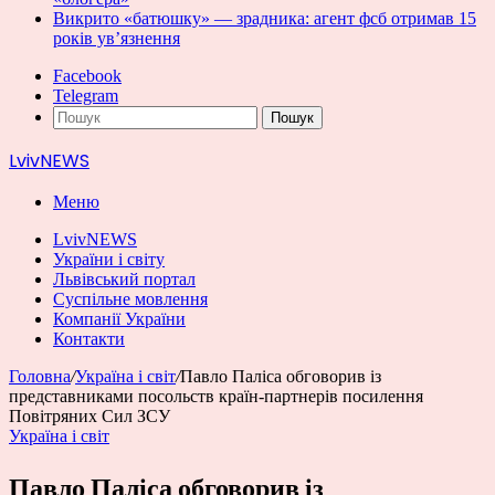
Викрито «батюшку» — зрадника: агент фсб отримав 15
років ув’язнення
Facebook
Telegram
Пошук
LvivNEWS
Меню
LvivNEWS
України і світу
Львівський портал
Суспільне мовлення
Компанії України
Контакти
Головна
/
Україна і світ
/
Павло Паліса обговорив із
представниками посольств країн-партнерів посилення
Повітряних Сил ЗСУ
Україна і світ
Павло Паліса обговорив із