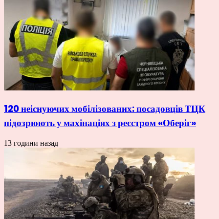
120 неіснуючих мобілізованих: посадовців ТЦК
підозрюють у махінаціях з реєстром «Оберіг»
13 години назад