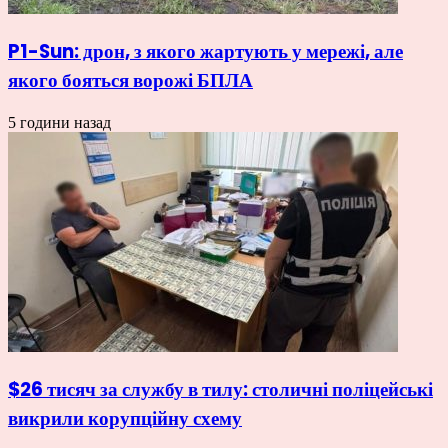
P1-Sun: дрон, з якого жартують у мережі, але
якого бояться ворожі БПЛА
5 години назад
$26 тисяч за службу в тилу: столичні поліцейські
викрили корупційну схему