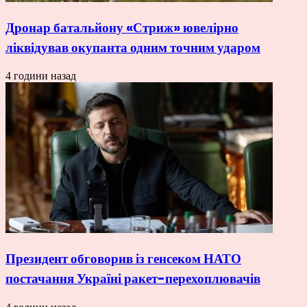
Дронар батальйону «Стриж» ювелірно
ліквідував окупанта одним точним ударом
4 години назад
Президент обговорив із генсеком НАТО
постачання Україні ракет-перехоплювачів