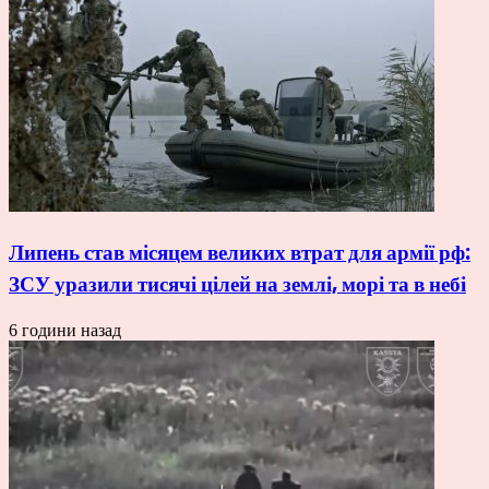
Липень став місяцем великих втрат для армії рф:
ЗСУ уразили тисячі цілей на землі, морі та в небі
6 години назад