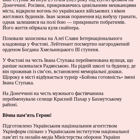
Донеччині. Росіяни, прикриваючись цивільними мешканцями
міста, відкрили вогонь по українських військових з вікон
житлових будинків. Іван зазнав поранення від вибуху гранати,
однак залишився на полі бою — прикривати побратимів.
Його життя обірвала куля снайпера.
Поховали захисника на Алеї Слави Інтернаціонального
кладовища у Фастові. Лейтенант посмертно нагороджений
орденом Богдана Хмельницького III ступеня.
У Фастові на честь Івана Ступака перейменована вулиця, що
раніше називалася Радянською. На рідній школі та будинку, де
він проживав із сім’єю, встановлені меморіальні дошки.
Щороку в місті відбувається турнір «Бойова готовність» імені
Івана Ступака.
На Донеччині на честь мужнього фастівчанина
перейменували селище Красний Пахар у Бахмутському
районі.
Вічна пам’ять Герою!
Підготовлено Українським національним агентством
Укрінформ спільно з Українським інститутом національної
памʼяті та онлайн-медіа Міністерства оборони України