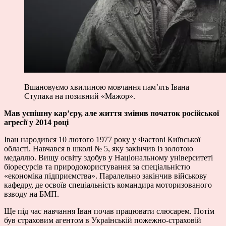
Вшановуємо хвилиною мовчання пам’ять Івана
Ступака на позивний «Мажор».
Мав успішну кар’єру, але життя змінив початок російської
агресії у 2014 році
Іван народився 10 лютого 1977 року у Фастові Київської
області. Навчався в школі № 5, яку закінчив із золотою
медаллю. Вищу освіту здобув у Національному університеті
біоресурсів та природокористування за спеціальністю
«економіка підприємства». Паралельно закінчив військову
кафедру, де освоїв спеціальність командира моторизованого
взводу на БМП.
Ще під час навчання Іван почав працювати слюсарем. Потім
був страховим агентом в Українській пожежно-страховій