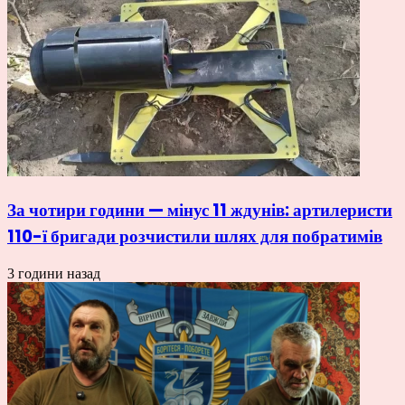
За чотири години — мінус 11 ждунів: артилеристи
110-ї бригади розчистили шлях для побратимів
3 години назад