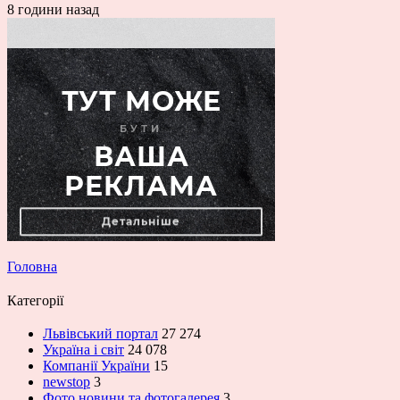
8 години назад
Головна
Категорії
Львівський портал
27 274
Україна і світ
24 078
Компанії України
15
newstop
3
Фото новини та фотогалерея
3