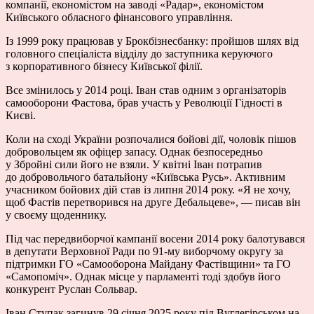
компанії, економістом на заводі «Радар», економістом
Київського обласного фінансового управління.
Із 1999 року працював у Брокбізнесбанку: пройшов шлях від
головного спеціаліста відділу до заступника керуючого
з корпоративного бізнесу Київської філії.
Все змінилось у 2014 році. Іван став одним з організаторів
самооборони Фастова, брав участь у Революції Гідності в
Києві.
Коли на сході України розпочалися бойові дії, чоловік пішов
добровольцем як офіцер запасу. Однак безпосередньо
у Збройні сили його не взяли. У квітні Іван потрапив
до добровольчого батальйону «Київська Русь». Активним
учасником бойових дій став із липня 2014 року. «Я не хочу,
щоб Фастів перетворився на друге Дебальцеве», — писав він
у своєму щоденнику.
Під час передвиборчої кампанії восени 2014 року балотувався
в депутати Верховної Ради по 91-му виборчому округу за
підтримки ГО «Самооборона Майдану Фастівщини» та ГО
«Самопоміч». Однак місце у парламенті тоді здобув його
конкурент Руслан Сольвар.
Іван Ступак загинув 29 січня 2025 року під Вуглегірськом на