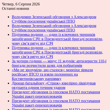
Четвер, 6 Серпня 2026
Останні новини
Володимир Зеленський обговорив з Александром
Стуббом посилення української ППО
Володимир Зеленський обговорив з Александром
Стуббом посилення української ППО
Підтримка родини — один із ключових чинників
запобігання СЗЧ: в Президентській бригаді розповіли,
чому сім’я рятує від СЗЧ
Підтримка родини — один із ключових чинників
запобігання СЗЧ: в Президентській бригаді розповіли,
чому сім’я рятує від СЗЧ
За чотири години — мінус 11 ждунів: артилеристи 110-ї
бригади розчистили шлях для побратимів
«Ми не зрозуміли, що сталося»: морпіхи зірвали
російську ІПСО та взяли полонених на
Костянтинівському напрямку
Дронар батальйону «Стриж» ювелірно ліквідував
окупанта одним точним ударом
Президент обговорив із генсеком НАТО постачання
Україні ракет-перехоплювачів
Президент обговорив із генсеком НАТО постачання
Україні ракет-перехоплювачів
Президент обговорив із генсеком НАТО постачання