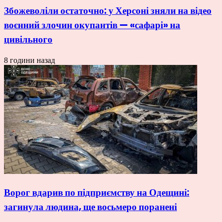
Збожеволіли остаточно: у Херсоні зняли на відео
воєнний злочин окупантів — «сафарі» на
цивільного
8 години назад
Ворог вдарив по підприємству на Одещині:
загинула людина, ще восьмеро поранені