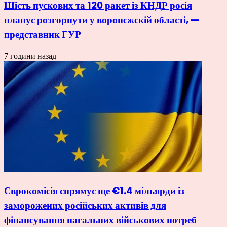
Шість пускових та 120 ракет із КНДР росія
планує розгорнути у воронєжскій області, —
представник ГУР
7 години назад
Єврокомісія спрямує ще €1.4 мільярди із
заморожених російських активів для
фінансування нагальних військових потреб