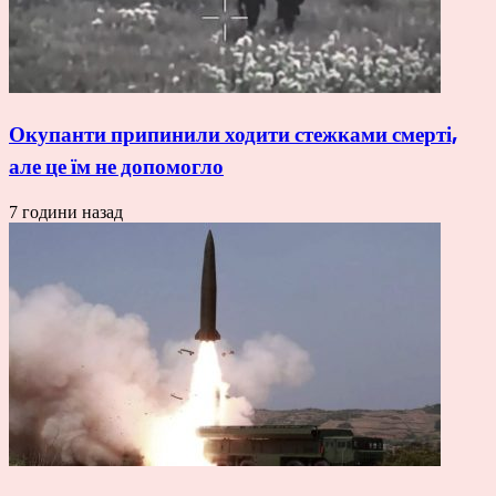
Окупанти припинили ходити стежками смерті,
але це їм не допомогло
7 години назад