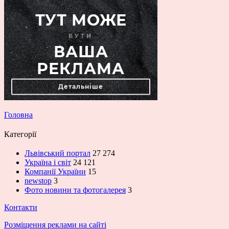
Головна
Категорії
Львівський портал
27 274
Україна і світ
24 121
Компанії України
15
newstop
3
Фото новини та фотогалерея
3
Контакти
Розміщення реклами на сайті