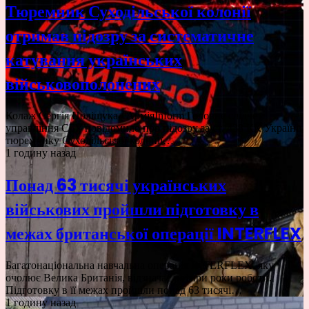
Тюремник Суходільської колонії
отримав підозру за систематичне
катування українських
військовополонених
Колаж Сергія Поліщука / АрміяInform Головне слідче
управління СБУ повідомило про підозру за ст. 438 КК України
тюремнику Суходільської колонії…
1 годину назад
Понад 63 тисячі українських
військових пройшли підготовку в
межах британської операції INTERFLEX
Багатонаціональна навчальна операція INTERFLEX, яку
очолює Велика Британія, відзначає чотири роки роботи.
Підготовку в її межах пройшли понад 63 тисячі…
1 годину назад