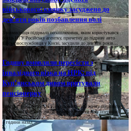
військового: киянку засуджено до
дев’яти років позбавлення волі
Зловмисниця підірвала позашляховик, яким користувався
боєць НГУ Російську агентку, причетну до підриву авто
військовослужбовця у Києві, засудили до дев’яти років…
3 години назад
Годину вмовляли пересісти з
інвалідного візка на НРК: під
Куп’янськом дивом врятували
пенсіонерку
Ілюстративне фото Для того, щоб вивезти жінку похилого
віку з зони бойових дій, довелося провести цілу операцію.
Про це на…
3 години назад