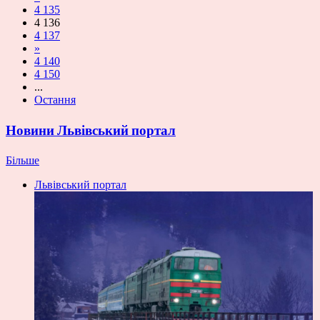
4 135
4 136
4 137
»
4 140
4 150
...
Остання
Новини Львівський портал
Більше
Львівський портал