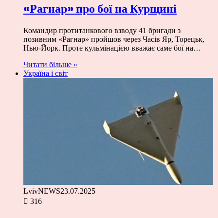
«Рагнар» про бої на Курщині
Командир протитанкового взводу 41 бригади з
позивним «Рагнар» пройшов через Часів Яр, Торецьк,
Нью-Йорк. Проте кульмінацією вважає саме бої на…
Читати більше »
Україна і світ
LvivNEWS
23.07.2025
316