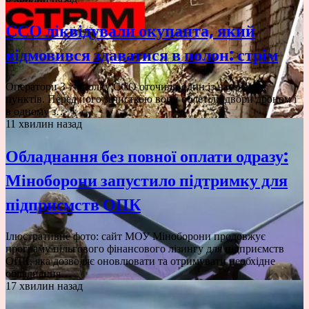
ССО ліквідували окупанта, який
відмовився здаватися в полон: стрім
Оператори 3-го полку ССО оточили один із населених
пунктів. Перед його зачисткою вони облетіли двори дроном і
в одному з…
11 хвилин назад
Обладнання без повної оплати одразу:
Міноборони запустило підтримку для
підприємств ОПК
Ілюстративне фото: сайт МОУ Міноборони продовжує
програму пільгового фінансового лізингу для підприємств
ОПК, яка дозволяє оновлювати та отримувати необхідне
обладнання…
17 хвилин назад