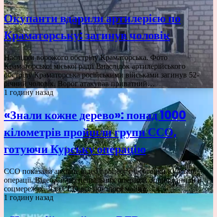
Окупанти вдарили артилерією по
Краматорську: загинув чоловік
Наслідки ворожого обстрілу Краматорська. Фото
Краматорської міської ради Внаслідок артилерійського
обстрілу Краматорська російськими військами загинув 52-
річний чоловік. Ворог атакував приватний…
1 годину назад
«Знали кожне дерево»: понад 1000
кілометрів пройшли групи ССО,
готуючи Курську операцію
ССО показали архівне відео процесу підготовки Курської
операції. Відео Сили спеціальних операцій оприлюднили в
соцмережах. Для ССО все почалося майже…
1 годину назад