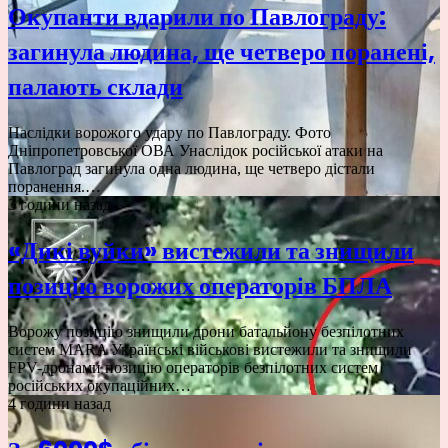
Окупанти вдарили по Павлограду:
загинула людина, ще четверо поранені,
палають склади
Наслідки ворожого удару по Павлограду. Фото
Дніпропетровської ОВА Унаслідок російської атаки на
Павлоград загинула одна людина, ще четверо дістали
поранення.…
3 години назад
«Дикі вуйки» вистежили та знищили
позицію ворожих операторів БПЛА
Ворожу позицію знищили дрони батальйону безпілотних
систем MARA Українські військові вистежили та знищили
FPV-дронами позицію операторів безпілотних систем
російських окупаційних…
4 години назад