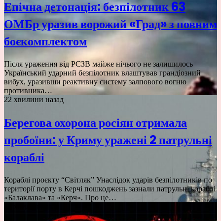
Епічна детонація: безпілотник 63
ОМБр уразив ворожий «Град» з повним
боєкомплектом
Після ураження від РСЗВ майже нічього не залишилось
Український ударний безпілотник влаштував грандіозний
вибух, уразивши реактивну систему залпового вогню
противника…
22 хвилини назад
Берегова охорона росіян отримала
пробоїни: у Криму уражені 2 патрульні
кораблі
Кораблі проєкту “Світляк” Унаслідок ударів безпілотників по
території порту в Керчі пошкоджень зазнали патрульні кораблі
«Балаклава» та «Керч». Про це…
27 хвилин назад