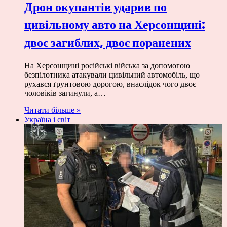
Дрон окупантів ударив по
цивільному авто на Херсонщині:
двоє загиблих, двоє поранених
На Херсонщині російські війська за допомогою
безпілотника атакували цивільний автомобіль, що
рухався ґрунтовою дорогою, внаслідок чого двоє
чоловіків загинули, а…
Читати більше »
Україна і світ