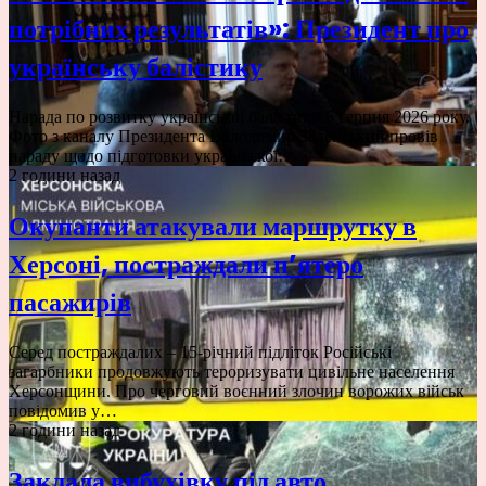
потрібних результатів»: Президент про
українську балістику
Нарада по розвитку української балістики 6 серпня 2026 року.
Фото з каналу Президента Володимир Зеленський провів
нараду щодо підготовки української…
2 години назад
Окупанти атакували маршрутку в
Херсоні, постраждали п’ятеро
пасажирів
Серед постраждалих – 15-річний підліток Російські
загарбники продовжують тероризувати цивільне населення
Херсонщини. Про черговий воєнний злочин ворожих військ
повідомив у…
2 години назад
Заклала вибухівку під авто