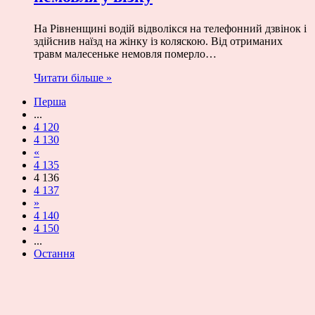
На Рівненщині водій відволікся на телефонний дзвінок і
здійснив наїзд на жінку із коляскою. Від отриманих
травм малесеньке немовля померло…
Читати більше »
Перша
...
4 120
4 130
«
4 135
4 136
4 137
»
4 140
4 150
...
Остання