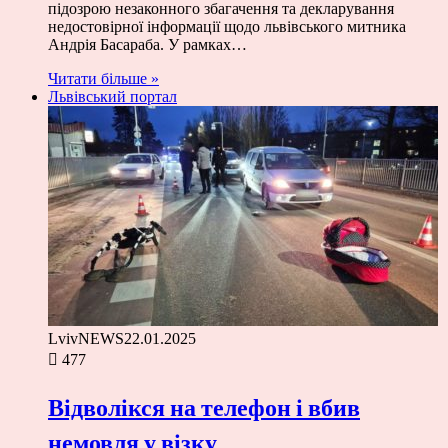
підозрою незаконного збагачення та декларування
недостовірної інформації щодо львівського митника
Андрія Басараба. У рамках…
Читати більше »
Львівський портал
LvivNEWS
22.01.2025
477
Відволікся на телефон і вбив
немовля у візку