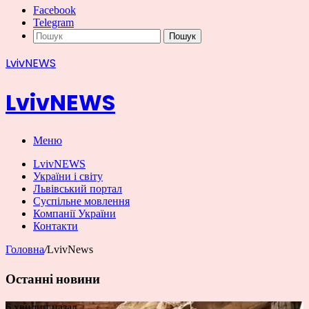
Facebook
Telegram
Пошук
LvivNEWS
LvivNEWS
Меню
LvivNEWS
України і світу
Львівський портал
Суспільне мовлення
Компанії України
Контакти
Головна
/
LvivNews
Останні новини
6 хвилин назад