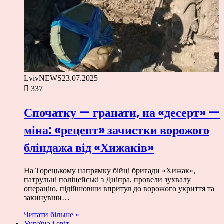
LvivNEWS
23.07.2025
337
Спочатку — гранати, на «десерт» —
міна: «рецепт» зачистки ворожого
бліндажа від «Хижаків»
На Торецькому напрямку бійці бригади «Хижак»,
патрульні поліцейські з Дніпра, провели зухвалу
операцію, підійшовши впритул до ворожого укриття та
закинувши…
Читати більше »
Україна і світ