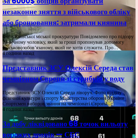
За 6000$ обіцяв організувати
незаконне зняття з військового обліку
або бронювання: затримали киянина
Фото Київської міської прокуратури Повідомлено про підозру
23-річному чоловіку, який за гроші пропонував допомогу
військовозобов’язаному, який не хотів служити. Про…
4 години назад
Представник ЗСУ Олексій Середа став
чемпіоном Європи зі стрибків у воду
Представник ЗСУ Олексій Середа ліворуч. Фото відділу
фізичної культури і спорту Міністерства оборони України
Спортсмен виборов звання на чемпіонаті Європи…
4 години назад
За добу ліквідовано 68 точок вильоту
ворожих дронів — СБС