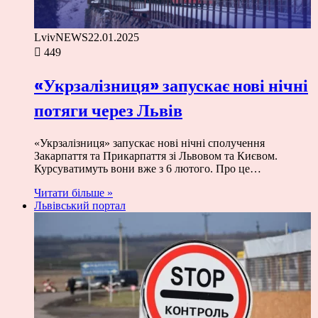
LvivNEWS
22.01.2025
449
«Укрзалізниця» запускає нові нічні
потяги через Львів
«Укрзалізниця» запускає нові нічні сполучення
Закарпаття та Прикарпаття зі Львовом та Києвом.
Курсуватимуть вони вже з 6 лютого. Про це…
Читати більше »
Львівський портал