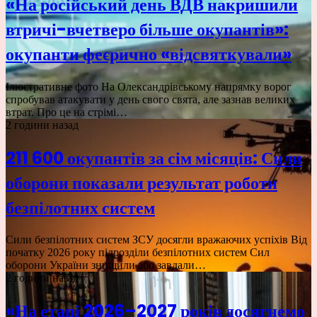
«На російський день ВДВ накришили
втричі-вчетверо більше окупантів»:
окупанти феєрично «відсвяткували»
Ілюстративне фото На Олександрівському напрямку ворог
спробував атакувати у день свого свята, але зазнав великих
втрат. Про це на стрімі…
2 години назад
211 600 окупантів за сім місяців: Сили
оборони показали результат роботи
безпілотних систем
Сили безпілотних систем ЗСУ досягли вражаючих успіхів Від
початку 2026 року підрозділи безпілотних систем Сил
оборони України знищили або завдали…
2 години назад
«На етапі 2026–2027 років досягнемо