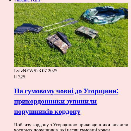
LvivNEWS
23.07.2025
325
На гумовому човні до Угорщини:
прикордонники зупинили
порушників кордону
Поблизу кордону з Угорщиною прикордонники виявили
чотирьох порушників, які несли гумовий човен