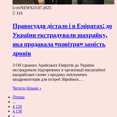
LvivNEWS
23.07.2025
319
Правосуддя дістало і в Еміратах: до
України екстрадували шахрайку,
яка продавала «повітря» замість
дронів
З Об’єднаних Арабських Еміратів до України
екстрадували підозрювану в організації масштабної
шахрайської схеми з продажу неіснуючих
квадрокоптерів для потреб Збройних…
Читати більше »
Перша
...
4 120
4 130
«