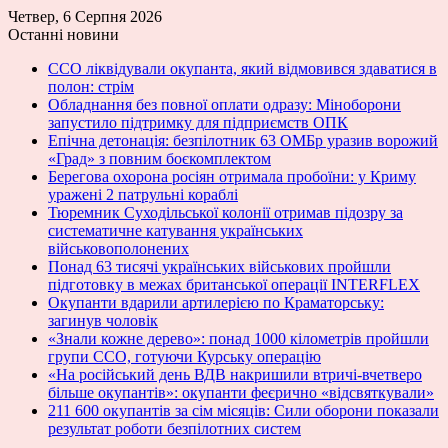
Четвер, 6 Серпня 2026
Останні новини
ССО ліквідували окупанта, який відмовився здаватися в
полон: стрім
Обладнання без повної оплати одразу: Міноборони
запустило підтримку для підприємств ОПК
Епічна детонація: безпілотник 63 ОМБр уразив ворожий
«Град» з повним боєкомплектом
Берегова охорона росіян отримала пробоїни: у Криму
уражені 2 патрульні кораблі
Тюремник Суходільської колонії отримав підозру за
систематичне катування українських
військовополонених
Понад 63 тисячі українських військових пройшли
підготовку в межах британської операції INTERFLEX
Окупанти вдарили артилерією по Краматорську:
загинув чоловік
«Знали кожне дерево»: понад 1000 кілометрів пройшли
групи ССО, готуючи Курську операцію
«На російський день ВДВ накришили втричі-вчетверо
більше окупантів»: окупанти феєрично «відсвяткували»
211 600 окупантів за сім місяців: Сили оборони показали
результат роботи безпілотних систем