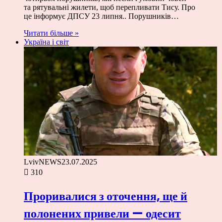
та рятувальні жилети, щоб перепливати Тису. Про
це інформує ДПСУ 23 липня.. Порушників…
Читати більше »
Україна і світ
LvivNEWS
23.07.2025
310
Проривалися з оточення, ще й
полонених привели — одесит