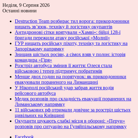
Неділя, 9 Серпня 2026
Останні новини
Destruction Team розбирає тил ворога: прикордонники
нищать зв’язок, техніку й логістику окупантів
Антидронові сітки врятували «Хамві»: бійці 128-ї
бригади пережили атаку російської «Молнії»
ГУР нищать російську піхоту, техніку та логістику на
Запорізькому напрямку
Знищив шістьох росіян, а сімох взяв у полон: історія
командира «Гіря»
Розстріл автобуса змінив її життя: Олеся стала
військовою і тепер підтримує побратимів
Менше двох годин на порятунок: як прикордонники
евакуювали пораненого на Лиманщині
У Нікополі російський удар забрав життя водія
рейсового автобуса
Медик розповів про складність евакуації поранених на
Лиманському напрямку
11 військових рф отримали довічне за розстріл шістьох
цивільних на Київщині
Окупанти шукають слабкі місця в обороні: «Перун»
розповів про ситуацію на Гуляйпільському напрямку
Facebook