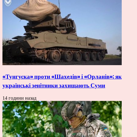
«Тунгуска» проти «Шахедів» і «Орланів»: як
українські зенітники захищають Суми
14 години назад