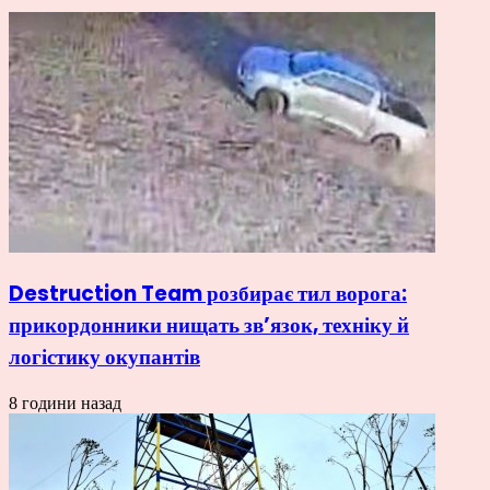
Destruction Team розбирає тил ворога:
прикордонники нищать зв’язок, техніку й
логістику окупантів
8 години назад