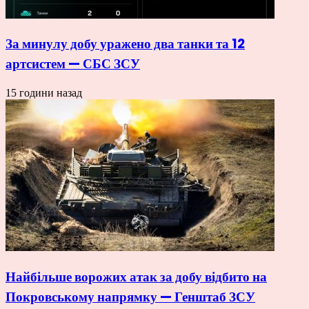
За минулу добу уражено два танки та 12
артсистем — СБС ЗСУ
15 години назад
Найбільше ворожих атак за добу відбито на
Покровському напрямку — Генштаб ЗСУ