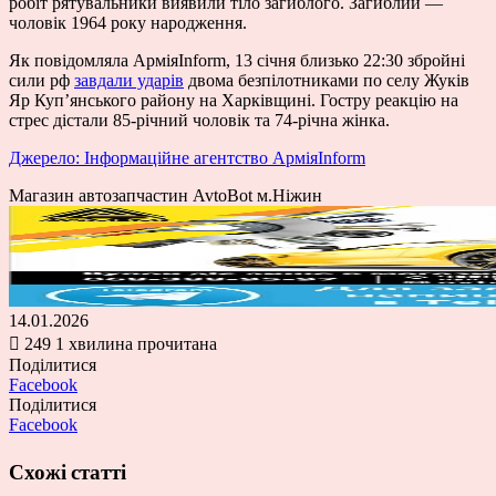
робіт рятувальники виявили тіло загиблого. Загиблий —
чоловік 1964 року народження.
Як повідомляла АрміяInform, 13 січня близько 22:30 збройні
сили рф
завдали ударів
двома безпілотниками по селу Жуків
Яр Купʼянського району на Харківщині. Гостру реакцію на
стрес дістали 85-річний чоловік та 74-річна жінка.
Джерело: Інформаційне агентство АрміяInform
Магазин автозапчастин AvtoBot м.Ніжин
14.01.2026
249
1 хвилина прочитана
Поділитися
Facebook
Поділитися
Facebook
Схожі статті