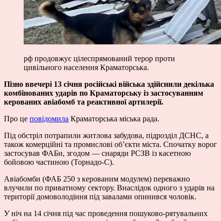
рф продовжує цілеспрямований терор проти
цивільного населення Краматорська.
Пізно ввечері 13 січня російські війська здійснили декілька
комбінованих ударів по Краматорську із застосуванням
керованих авіабомб та реактивної артилерії.
Про це
повідомила
Краматорська міська рада.
Під обстріл потрапили житлова забудова, підрозділ ДСНС, а
також комерційні та промислові об’єкти міста. Спочатку ворог
застосував ФАБи, згодом — снаряди РСЗВ із касетною
бойовою частиною (Торнадо-С).
Авіабомби (ФАБ 250 з керованим модулем) переважно
влучили по приватному сектору. Внаслідок одного з ударів на
території домоволодіння під завалами опинився чоловік.
У ніч на 14 січня під час проведення пошуково-рятувальних