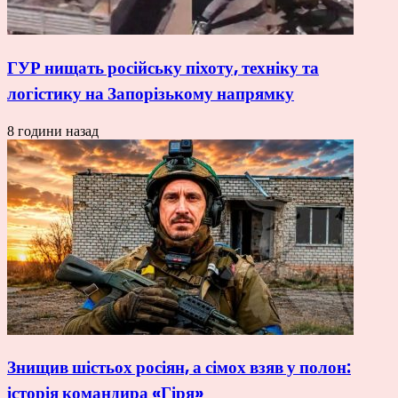
ГУР нищать російську піхоту, техніку та
логістику на Запорізькому напрямку
8 години назад
Знищив шістьох росіян, а сімох взяв у полон:
історія командира «Гіря»