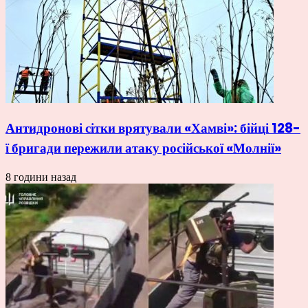
Антидронові сітки врятували «Хамві»: бійці 128-
ї бригади пережили атаку російської «Молнії»
8 години назад