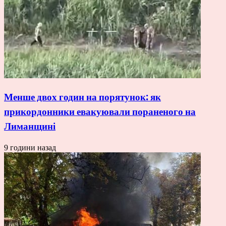
Менше двох годин на порятунок: як
прикордонники евакуювали пораненого на
Лиманщині
9 години назад