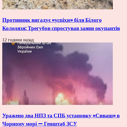
Противник вигадує «успіхи» біля Білого
Колодязя: Трегубов спростував заяви окупантів
12 години назад
Уражено два НПЗ та СПБ установку «Сиваш» в
Чорному морі — Генштаб ЗСУ