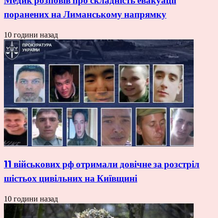
Медик розповів про складність евакуації
поранених на Лиманському напрямку
10 години назад
11 військових рф отримали довічне за розстріл
шістьох цивільних на Київщині
10 години назад