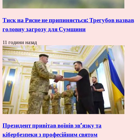
Тиск на Рясне не припиняється: Трегубов назвав
головну загрозу для Сумщини
11 години назад
Президент привітав воїнів зв’язку та
кібербезпеки з професійним святом