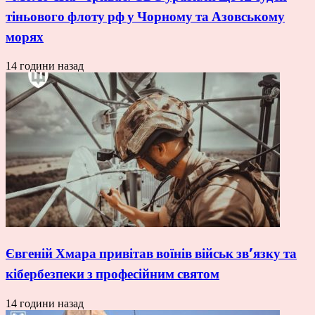
тіньового флоту рф у Чорному та Азовському
морях
14 години назад
Євгеній Хмара привітав воїнів військ зв’язку та
кібербезпеки з професійним святом
14 години назад