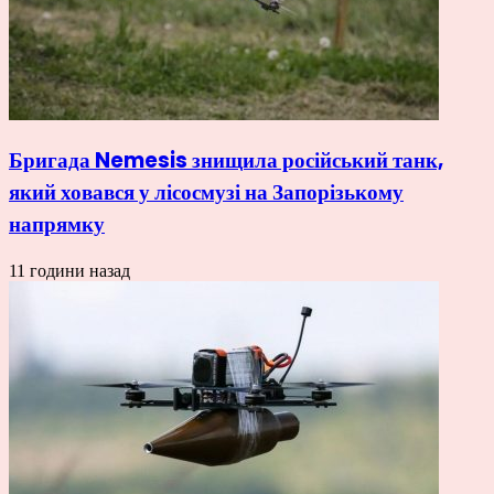
Бригада Nemesis знищила російський танк,
який ховався у лісосмузі на Запорізькому
напрямку
11 години назад