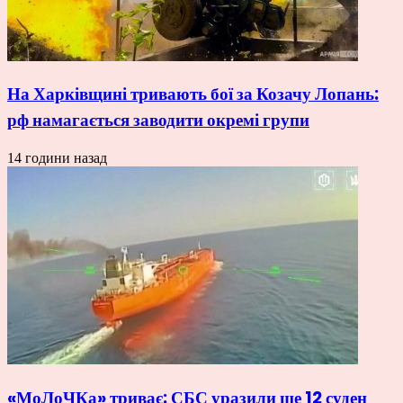
На Харківщині тривають бої за Козачу Лопань:
рф намагається заводити окремі групи
14 години назад
«МоЛоЧКа» триває: СБС уразили ще 12 суден