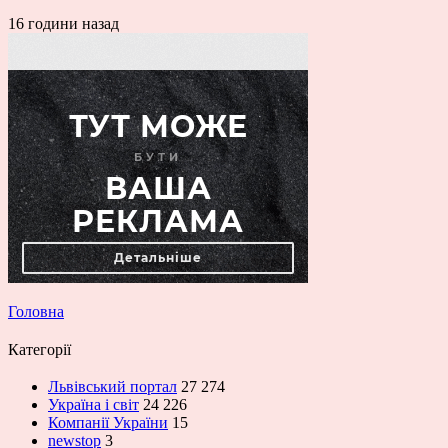
16 години назад
Головна
Категорії
Львівський портал
27 274
Україна і світ
24 226
Компанії України
15
newstop
3