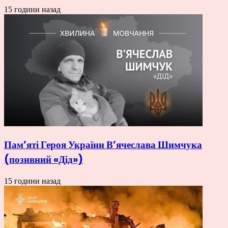
15 години назад
Пам’яті Героя України В’ячеслава Шимчука
(позивний «Дід»)
15 години назад