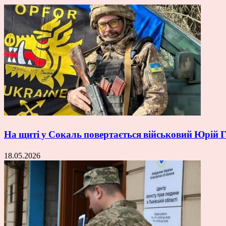
На щиті у Сокаль повертається військовий Юрій
18.05.2026