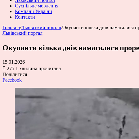
Львівський портал
Суспільне мовлення
Компанії України
Контакти
Головна
/
Львівський портал
/
Окупанти кілька днів намагалися 
Львівський портал
Окупанти кілька днів намагалися прор
15.01.2026
275
1 хвилина прочитана
Поділитися
Facebook