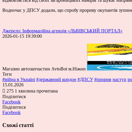
відмовляється від своїх загарбницьких намірів та шукає напря
Водночас у ДПСУ додали, що спробу прориву окупантів зупинено
Джерело: Інформаційна агенція «ЛЬВІВСЬКИЙ ПОРТАЛ»
2026-01-15 19:39:00
Магазин автозапчастин AvtoBot м.Ніжин
Теги
#війна в Україні
#державний кордон
#ДПСУ
#прорив
наступ
ро
15.01.2026
275
1 хвилина прочитана
Поділитися
Facebook
Поділитися
Facebook
Схожі статті