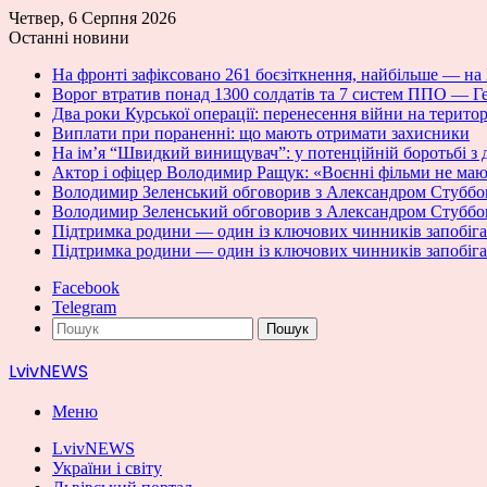
Четвер, 6 Серпня 2026
Останні новини
На фронті зафіксовано 261 боєзіткнення, найбільше — н
Ворог втратив понад 1300 солдатів та 7 систем ППО — 
Два роки Курської операції: перенесення війни на терито
Виплати при пораненні: що мають отримати захисники
На ім’я “Швидкий винищувач”: у потенційній боротьбі з 
Актор і офіцер Володимир Ращук: «Воєнні фільми не мают
Володимир Зеленський обговорив з Александром Стуббо
Володимир Зеленський обговорив з Александром Стуббо
Підтримка родини — один із ключових чинників запобіган
Підтримка родини — один із ключових чинників запобіган
Facebook
Telegram
Пошук
LvivNEWS
Меню
LvivNEWS
України і світу