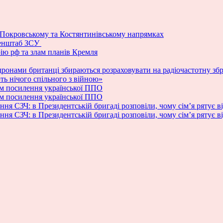
а Покровському та Костянтинівському напрямках
Генштаб ЗСУ
рію рф та злам планів Кремля
дронами британці збираються розраховувати на радіочастотну зб
ь нічого спільного з війною»
м посилення української ППО
м посилення української ППО
ня СЗЧ: в Президентській бригаді розповіли, чому сім’я рятує в
ня СЗЧ: в Президентській бригаді розповіли, чому сім’я рятує в