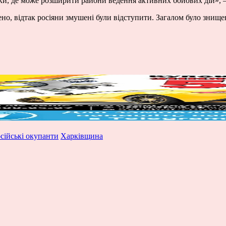
мки, де може розширити райони ведення активних бойових дій», –
, відтак росіяни змушені були відступити. Загалом було знищен
сійські окупанти
Харківщина