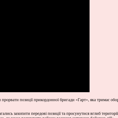
ли прорвати позиції прикордонної бригади «Гарт», яка тримає об
гались захопити передові позиції та просунутися вглиб територі