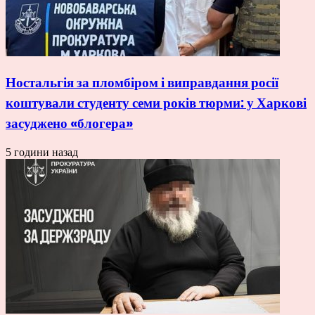
Ностальгія за пломбіром і виправдання росії
коштували студенту семи років тюрми: у Харкові
засуджено «блогера»
5 години назад