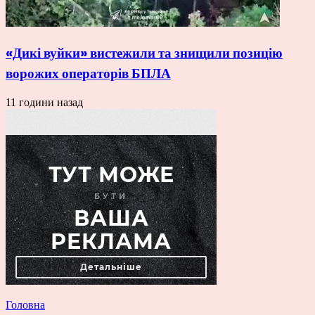
«Дикі вуйки» вистежили та знищили позицію
ворожих операторів БПЛА
11 години назад
Головна