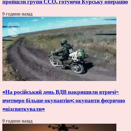
пройшли групи ССО, готуючи Курську операцію
9 години назад
«На російський день ВДВ накришили втричі-
вчетверо більше окупантів»: окупанти феєрично
«відсвяткували»
9 години назад