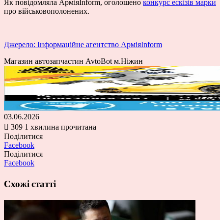
Як повідомляла АрміяInform, оголошено
конкурс ескізів марки
про військовополонених.
Джерело: Інформаційне агентство АрміяInform
Магазин автозапчастин AvtoBot м.Ніжин
03.06.2026
309
1 хвилина прочитана
Поділитися
Facebook
Поділитися
Facebook
Схожі статті