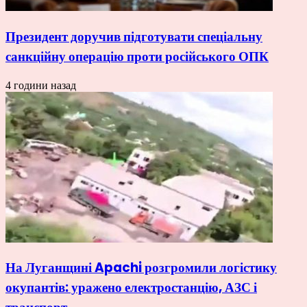
Президент доручив підготувати спеціальну
санкційну операцію проти російського ОПК
4 години назад
На Луганщині Apachi розгромили логістику
окупантів: уражено електростанцію, АЗС і