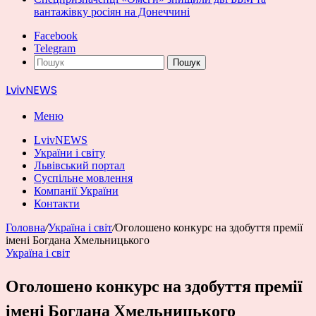
вантажівку росіян на Донеччині
Facebook
Telegram
Пошук
LvivNEWS
Меню
LvivNEWS
України і світу
Львівський портал
Суспільне мовлення
Компанії України
Контакти
Головна
/
Україна і світ
/
Оголошено конкурс на здобуття премії
імені Богдана Хмельницького
Україна і світ
Оголошено конкурс на здобуття премії
імені Богдана Хмельницького