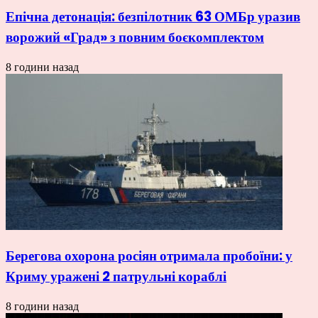
Епічна детонація: безпілотник 63 ОМБр уразив
ворожий «Град» з повним боєкомплектом
8 години назад
Берегова охорона росіян отримала пробоїни: у
Криму уражені 2 патрульні кораблі
8 години назад