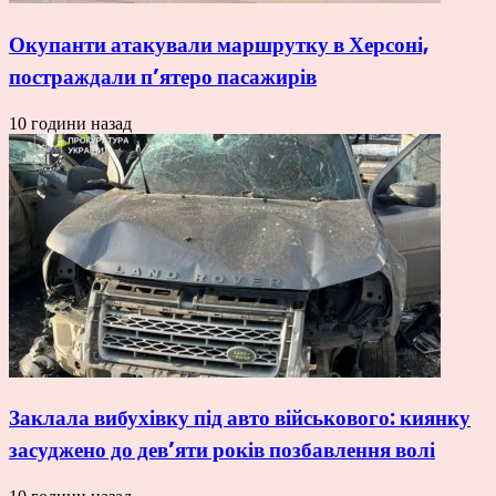
Окупанти атакували маршрутку в Херсоні,
постраждали п’ятеро пасажирів
10 години назад
Заклала вибухівку під авто військового: киянку
засуджено до дев’яти років позбавлення волі