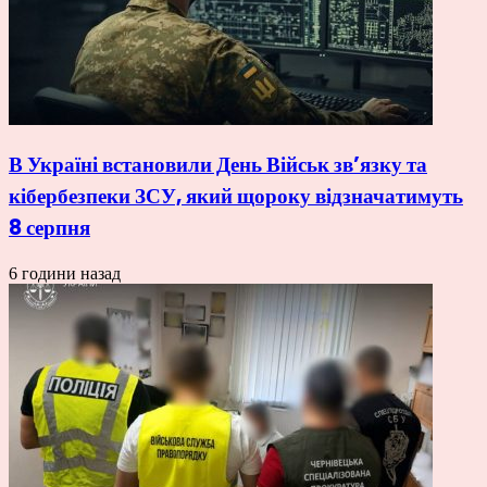
В Україні встановили День Військ зв’язку та
кібербезпеки ЗСУ, який щороку відзначатимуть
8 серпня
6 години назад