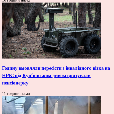
10 години назад
Годину вмовляли пересісти з інвалідного візка на
НРК: під Куп’янськом дивом врятували
пенсіонерку
11 години назад