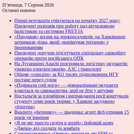
П’ятниця, 7 Серпня 2026
Останні новини
Перші результати очікуються на початку 2027 року:
Президент розповів про роботу над вітчизняною
балістикою та системою FREYJA
«Продавав» вплив на держпосадовців: на Харківщині
затримали ділка, який «вирішував питання» з
бронюванням
Президент доручив підготувати спеціальну санкційну
операцію проти російського ОПК
На Луганщині Apachi розгромили логістику окупантів:
уражено електростанцію, АЗС і транспорт
Обіцяв «списати» за $11 тисяч: підполковник НГУ
постане перед судом
«Підірвали собі ноги» — деморалізовані окупанти
вдаються до самокаліцтва, щоб не йти у штурми
Ностальгія за пломбіром і виправдання росії коштували
студенту семи років тюрми: у Харкові засуджено
«блогера»
Викрито «батюшку» — зрадника: агент фсб отримав 15
років ув’язнення
«Я не міг просто сидіти в штабі»: бойовий шлях
«Джека» від солдата до комбата
Спецпризначенці «Омеги» знищили дві ББМ та