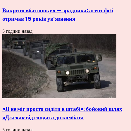
Викрито «батюшку» — зрадника: агент фсб
отримав 15 років ув’язнення
5 години назад
«Я не міг просто сидіти в штабі»: бойовий шлях
«Джека» від солдата до комбата
5 години назад