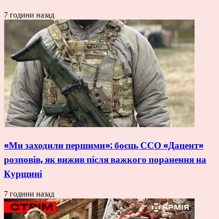
7 години назад
«Ми заходили першими»: боєць ССО «Дацент»
розповів, як вижив після важкого поранення на
Курщині
7 години назад