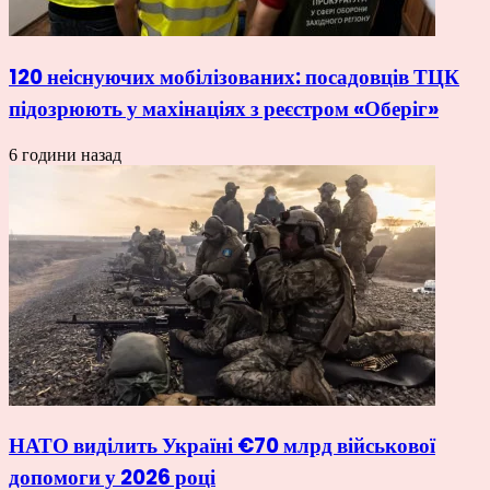
120 неіснуючих мобілізованих: посадовців ТЦК
підозрюють у махінаціях з реєстром «Оберіг»
6 години назад
НАТО виділить Україні €70 млрд військової
допомоги у 2026 році