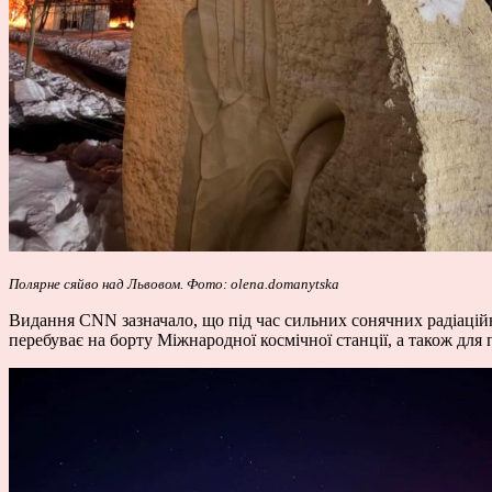
Полярне сяйво над Львовом. Фото: olena.domanytska
Видання CNN зазначало, що під час сильних сонячних радіаційни
перебуває на борту Міжнародної космічної станції, а також дл