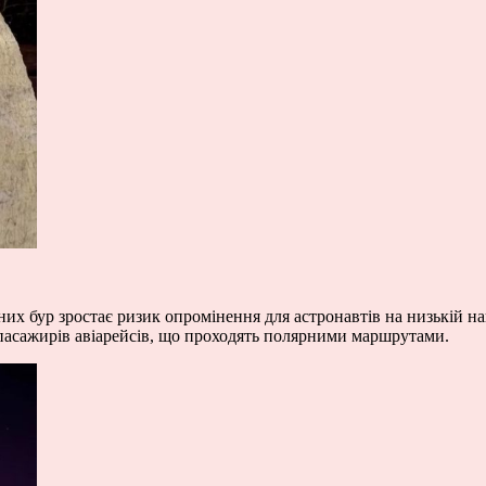
х бур зростає ризик опромінення для астронавтів на низькій нав
я пасажирів авіарейсів, що проходять полярними маршрутами.