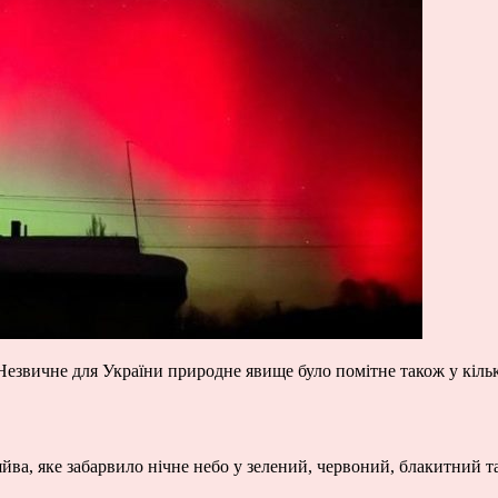
 Незвичне для України природне явище було помітне також у кільк
йва, яке забарвило нічне небо у зелений, червоний, блакитний та