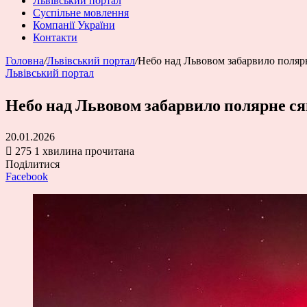
Львівський портал
Суспільне мовлення
Компанії України
Контакти
Головна
/
Львівський портал
/
Небо над Львовом забарвило поляр
Львівський портал
Небо над Львовом забарвило полярне с
20.01.2026
275
1 хвилина прочитана
Поділитися
Facebook