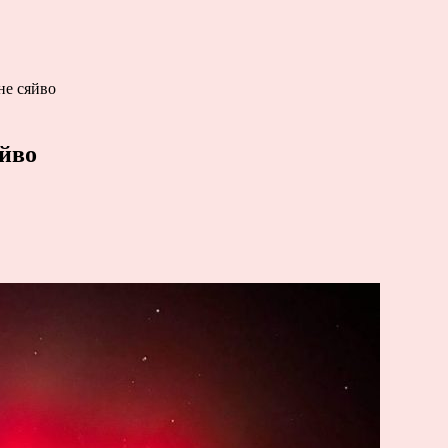
не сяйво
яйво