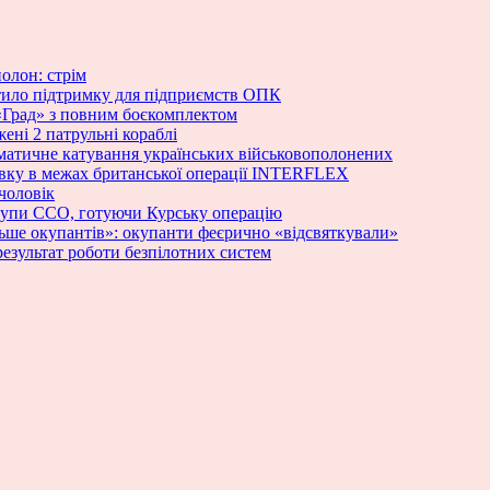
олон: стрім
стило підтримку для підприємств ОПК
«Град» з повним боєкомплектом
ені 2 патрульні кораблі
ематичне катування українських військовополонених
овку в межах британської операції INTERFLEX
чоловік
групи ССО, готуючи Курську операцію
ьше окупантів»: окупанти феєрично «відсвяткували»
результат роботи безпілотних систем