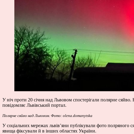
У ніч проти 20 січня над Львовом спостерігали полярне сяйво.
повідомляє Львівський портал.
Полярне сяйво над Львовом. Фото: olena.domanytska
У соціальних мережах львів’яни публікували фото полряного ся
явища фіксували й в інших областях України.