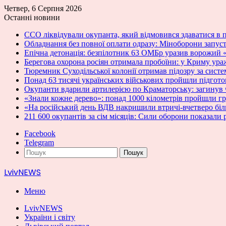
Четвер, 6 Серпня 2026
Останні новини
ССО ліквідували окупанта, який відмовився здаватися в п
Обладнання без повної оплати одразу: Міноборони запу
Епічна детонація: безпілотник 63 ОМБр уразив ворожий 
Берегова охорона росіян отримала пробоїни: у Криму ураж
Тюремник Суходільської колонії отримав підозру за сист
Понад 63 тисячі українських військових пройшли підгот
Окупанти вдарили артилерією по Краматорську: загинув 
«Знали кожне дерево»: понад 1000 кілометрів пройшли 
«На російський день ВДВ накришили втричі-вчетверо біл
211 600 окупантів за сім місяців: Сили оборони показали 
Facebook
Telegram
Пошук
LvivNEWS
Меню
LvivNEWS
України і світу