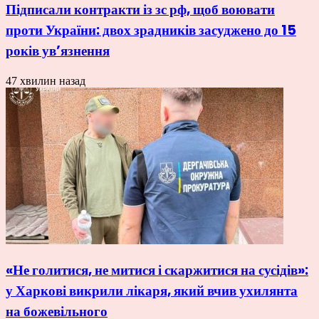
Підписали контракти із зс рф, щоб воювати
проти України: двох зрадників засуджено до 15
років ув’язнення
47 хвилин назад
«Не голитися, не митися і скаржитися на сусідів»:
у Харкові викрили лікаря, який вчив ухилянта
на божевільного