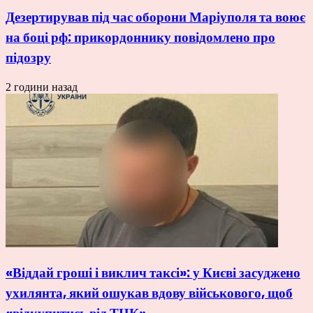
Дезертирував під час оборони Маріуполя та воює
на боці рф: прикордоннику повідомлено про
підозру
2 години назад
«Віддай гроші і виклич таксі»: у Києві засуджено
ухилянта, який ошукав вдову військового, щоб