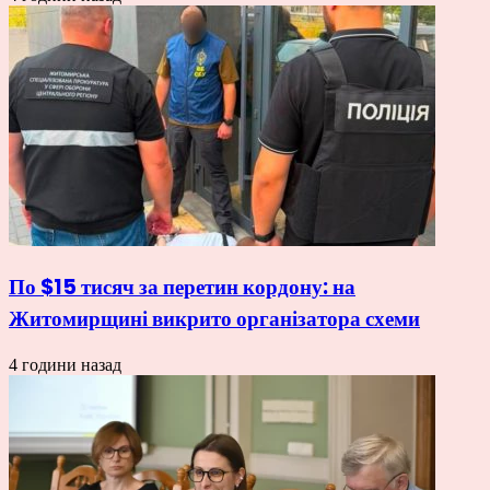
По $15 тисяч за перетин кордону: на
Житомирщині викрито організатора схеми
4 години назад