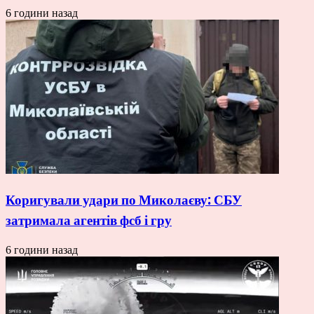
6 години назад
Коригували удари по Миколаєву: СБУ
затримала агентів фсб і гру
6 години назад