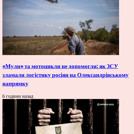
«Мули» та мотоцикли не допомогли: як ЗСУ
зламали логістику росіян на Олександрівському
напрямку
6 години назад