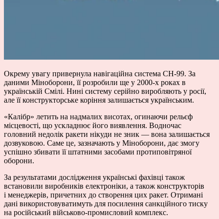
Окрему увагу привернула навігаційна система СН-99. За
даними Міноборони, її розробили ще у 2000-х роках в
українській Смілі. Нині систему серійно виробляють у росії,
але її конструкторське коріння залишається українським.
«Калібр» летить на надмалих висотах, огинаючи рельєф
місцевості, що ускладнює його виявлення. Водночас
головний недолік ракети нікуди не зник — вона залишається
дозвуковою. Саме це, зазначають у Міноборони, дає змогу
успішно збивати її штатними засобами протиповітряної
оборони.
За результатами дослідження українські фахівці також
встановили виробників електроніки, а також конструкторів
і менеджерів, причетних до створення цих ракет. Отримані
дані використовуватимуть для посилення санкційного тиску
на російський військово-промисловий комплекс.