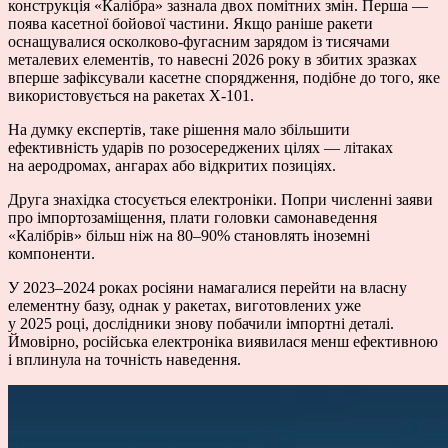
конструкція «Калібра» зазнала двох помітних змін. Перша —
поява касетної бойової частини. Якщо раніше ракети
оснащувалися осколково-фугасним зарядом із тисячами
металевих елементів, то навесні 2026 року в збитих зразках
вперше зафіксували касетне спорядження, подібне до того, яке
використовується на ракетах Х-101.
На думку експертів, таке рішення мало збільшити
ефективність ударів по розосереджених цілях — літаках
на аеродромах, ангарах або відкритих позиціях.
Друга знахідка стосується електроніки. Попри численні заяви
про імпортозаміщення, плати головки самонаведення
«Калібрів» більш ніж на 80–90% становлять іноземні
компоненти.
У 2023–2024 роках росіяни намагалися перейти на власну
елементну базу, однак у ракетах, виготовлених уже
у 2025 році, дослідники знову побачили імпортні деталі.
Ймовірно, російська електроніка виявилася менш ефективною
і вплинула на точність наведення.