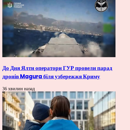
До Дня Ялти оператори ГУР провели парад
дронів Magura біля узбережжя Криму
36 хвилин назад