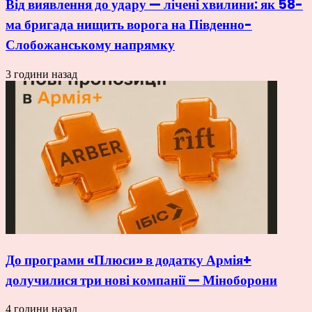
Від виявлення до удару — лічені хвилини: як 58-
ма бригада нищить ворога на Південно-
Слобожанському напрямку
3 години назад
До програми «Плюси» в додатку Армія+
долучилися три нові компанії — Міноборони
4 години назад