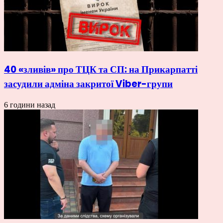
40 «зливів» про ТЦК та СП: на Прикарпатті
засудили адміна закритої Viber-групи
6 години назад