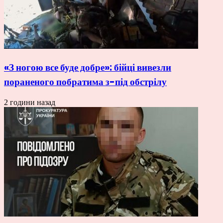
«З ногою все буде добре»: бійці вивезли
пораненого побратима з-під обстрілу
2 години назад