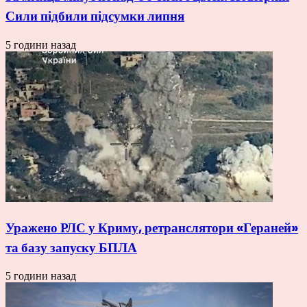
Сили підбили підсумки липня
5 години назад
Уражено РЛС у Криму, ретранслятори «Гераней»
та базу запуску БПЛА
5 години назад