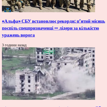
«Альфа» СБУ встановлює рекорди: п’ятий місяць
поспіль спецпризначенці — лідери за кількістю
уражень ворога
3 години назад