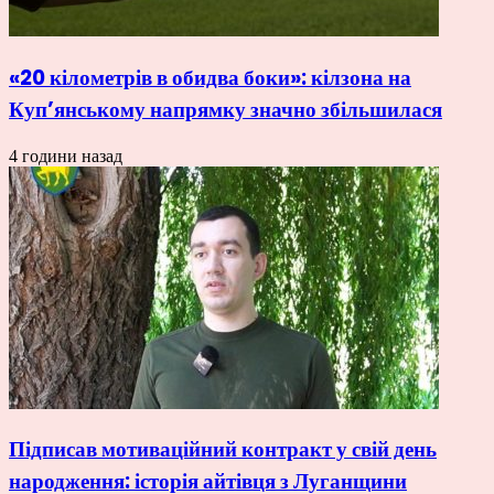
«20 кілометрів в обидва боки»: кілзона на
Куп’янському напрямку значно збільшилася
4 години назад
Підписав мотиваційний контракт у свій день
народження: історія айтівця з Луганщини