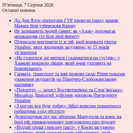
П’ятниця, 7 Серпня 2026
Останні новини
До Дня Ялти оператори ГУР провели парад дронів
Magura біля узбережжя Криму
Не залишають людей самих: як «Азов» допомагає
мешканцям сіл біля лінії фронту
Підписали контракти із зс рф, щоб воювати проти
України: двох зрадників засуджено до 15 років
ув’язнення
«Не голитися, не митися і скаржитися на сусідів»: у
Харкові викрили лікаря, який вчив ухилянта на
божевільного
Гармата, транспорт та вже нежива сила: Prime показав
ураження окупантів на Північно-Слобожанському
напрямку
«Пріорітет — захист Костянтинівки та Слов’янська»:
Михайло Драпатий здійснив доповідь Президенту
України
«З ногою все буде добре»: бійці вивезли пораненого
побратима з-під обстрілу
Дезертирував під час оборони Маріуполя та воює на
боці рф: прикордоннику повідомлено про підозру
«Віддай гроші і виклич таксі»: у Києві засуджено
ухилянта, який ошукав вдову військового, щоб