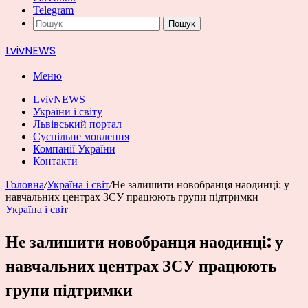
Telegram
Пошук
LvivNEWS
Меню
LvivNEWS
України і світу
Львівський портал
Суспільне мовлення
Компанії України
Контакти
Головна
/
Україна і світ
/
Не залишити новобранця наодинці: у
навчальних центрах ЗСУ працюють групи підтримки
Україна і світ
Не залишити новобранця наодинці: у
навчальних центрах ЗСУ працюють
групи підтримки