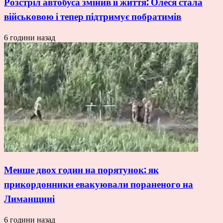
Розстріл автобуса змінив її життя: Олеся стала
військовою і тепер підтримує побратимів
6 години назад
Менше двох годин на порятунок: як
прикордонники евакуювали пораненого на
Лиманщині
6 години назад