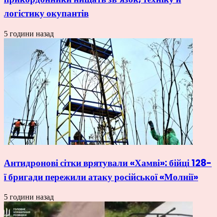
логістику окупантів
5 години назад
Антидронові сітки врятували «Хамві»: бійці 128-
ї бригади пережили атаку російської «Молнії»
5 години назад