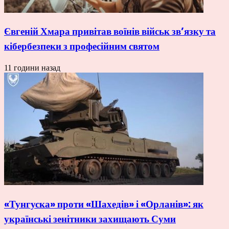
Євгеній Хмара привітав воїнів військ зв’язку та
кібербезпеки з професійним святом
11 години назад
«Тунгуска» проти «Шахедів» і «Орланів»: як
українські зенітники захищають Суми