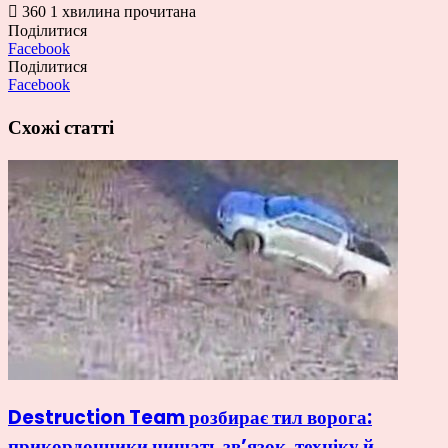
360
1 хвилина прочитана
Поділитися
Facebook
Поділитися
Facebook
Схожі статті
Destruction Team розбирає тил ворога:
прикордонники нищать зв’язок, техніку й