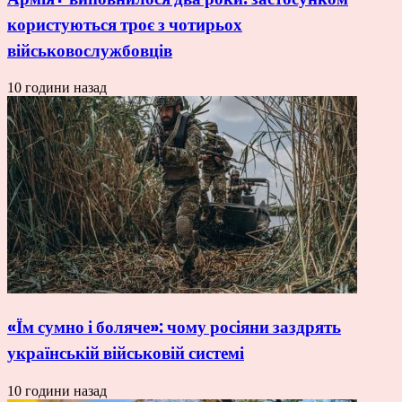
користуються троє з чотирьох
військовослужбовців
10 години назад
«Їм сумно і боляче»: чому росіяни заздрять
українській військовій системі
10 години назад