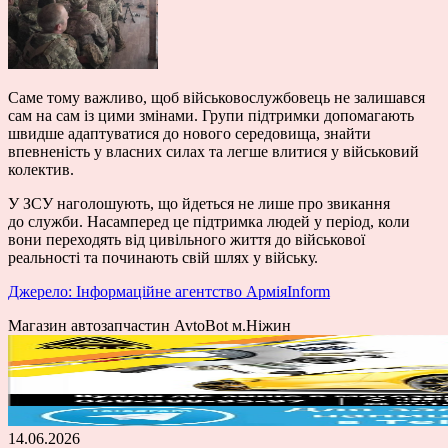
Саме тому важливо, щоб військовослужбовець не залишався
сам на сам із цими змінами. Групи підтримки допомагають
швидше адаптуватися до нового середовища, знайти
впевненість у власних силах та легше влитися у військовий
колектив.
У ЗСУ наголошують, що йдеться не лише про звикання
до служби. Насамперед це підтримка людей у період, коли
вони переходять від цивільного життя до військової
реальності та починають свій шлях у війську.
Джерело: Інформаційне агентство АрміяInform
Магазин автозапчастин AvtoBot м.Ніжин
14.06.2026