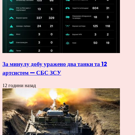
За минулу добу уражено два танки та 12
артсистем — СБС ЗСУ
12 години назад