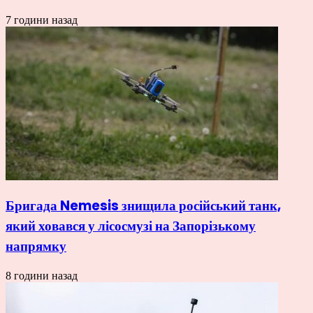
7 години назад
Бригада Nemesis знищила російський танк,
який ховався у лісосмузі на Запорізькому
напрямку
8 години назад