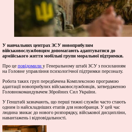
У навчальних центрах ЗСУ новоприбулим
військовослужбовцям допомагають адаптуватися до
армійського життя мобільні групи моральної підтримки.
Про це
повідомили
у Генеральному штабі ЗСУ з посиланням
на Головне управління психологічної підтримки персоналу.
Робота таких груп передбачена Комплексною програмою
адаптації новоприбулих військовослужбовців, затвердженою
Головнокомандувачем Збройних Сил України.
У Генштабі зазначають, що перші тижні служби часто стають
одним із найскладніших етапів для новобранця. У цей час
людина звикає до нового розпорядку, військової дисципліни,
навантажень і відповідальності.