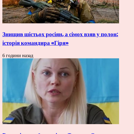
Знищив шістьох росіян, а сімох взяв у полон:
історія командира «Гіря»
6 години назад