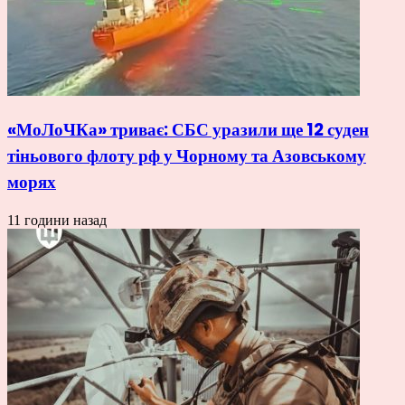
«МоЛоЧКа» триває: СБС уразили ще 12 суден
тіньового флоту рф у Чорному та Азовському
морях
11 години назад