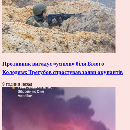
Противник вигадує «успіхи» біля Білого
Колодязя: Трегубов спростував заяви окупантів
9 години назад