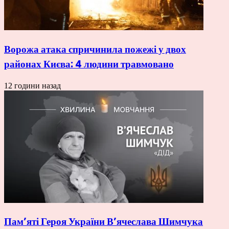
Ворожа атака спричинила пожежі у двох
районах Києва: 4 людини травмовано
12 години назад
Пам’яті Героя України В’ячеслава Шимчука