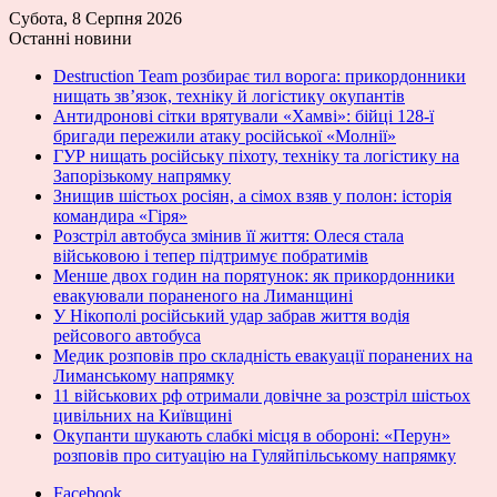
Субота, 8 Серпня 2026
Останні новини
Destruction Team розбирає тил ворога: прикордонники
нищать зв’язок, техніку й логістику окупантів
Антидронові сітки врятували «Хамві»: бійці 128-ї
бригади пережили атаку російської «Молнії»
ГУР нищать російську піхоту, техніку та логістику на
Запорізькому напрямку
Знищив шістьох росіян, а сімох взяв у полон: історія
командира «Гіря»
Розстріл автобуса змінив її життя: Олеся стала
військовою і тепер підтримує побратимів
Менше двох годин на порятунок: як прикордонники
евакуювали пораненого на Лиманщині
У Нікополі російський удар забрав життя водія
рейсового автобуса
Медик розповів про складність евакуації поранених на
Лиманському напрямку
11 військових рф отримали довічне за розстріл шістьох
цивільних на Київщині
Окупанти шукають слабкі місця в обороні: «Перун»
розповів про ситуацію на Гуляйпільському напрямку
Facebook