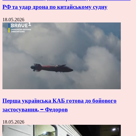
РФ та удар дрона по китайському судну
18.05.2026
Перша українська КАБ готова до бойового
застосування, – Федоров
18.05.2026