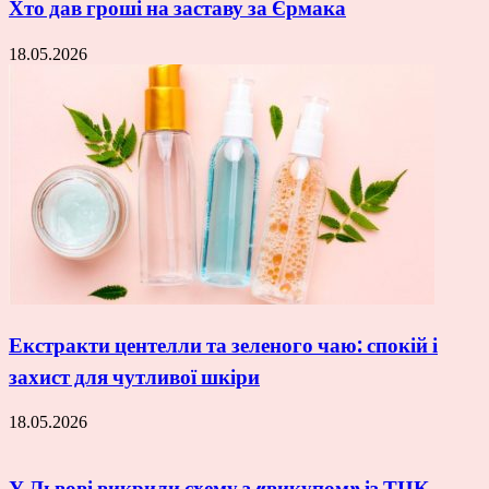
Хто дав гроші на заставу за Єрмака
18.05.2026
Екстракти центелли та зеленого чаю: спокій і
захист для чутливої шкіри
18.05.2026
У Львові викрили схему з «викупом» із ТЦК.