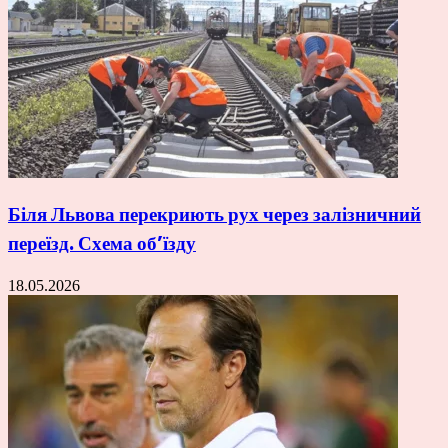
Біля Львова перекриють рух через залізничний
переїзд. Схема об’їзду
18.05.2026