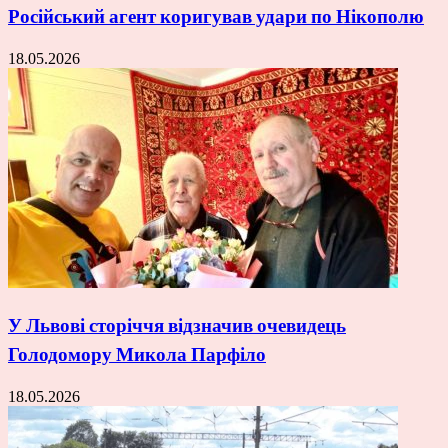
Російський агент коригував удари по Нікополю
18.05.2026
У Львові сторіччя відзначив очевидець
Голодомору Микола Парфіло
18.05.2026