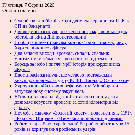
П’ятниця, 7 Серпня 2026
Останні новини
Суд обрав запобіжні заходи двом екскерівникам ТЦК та
СП на Закарпатті
Дві людини загинуло, шестеро постраждали внаслідок
обстрілів рф на Дніпропетровщині
Пообіцяв вивезти військовозобов’язаного за кордон: у
Харкові викрито офіцера
Два запасні виходи, арсенал, склади, спальня:
мінометники облаштували позицію під землею
Борець за небо і дитячі мрії: історія прикордонника
«Кума»
Двоє людей загинули, ще четверо постраждали
внаслідок ворожого удару РСЗВ «Торнадо-С» по Ізюму
Харчування військових реформують: Міноборони
запускає нову систему закупівель
Вбивати ворога на відстані: створено систему, яка
дозволяє керувати дронами за сотні кілометрів від
фронту
Дружба з садочку, «Золотий хрест» і повернення із СЗЧ у
«Рарог»: «Ширан» і «Пін» обрали воювати дронами
Робота над собою: харківський безробітний отримав 15
років за коригування російських ударів