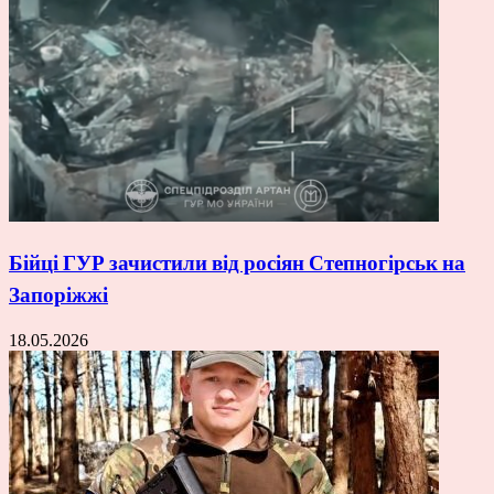
Бійці ГУР зачистили від росіян Степногірськ на
Запоріжжі
18.05.2026