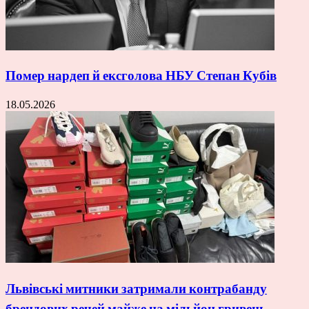
Помер нардеп й ексголова НБУ Степан Кубів
18.05.2026
Львівські митники затримали контрабанду
брендових речей майже на мільйон гривень