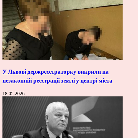
У Львові держреєстраторку викрили на
незаконній реєстрації землі у центрі міста
18.05.2026