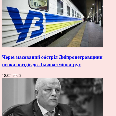
Через масований обстріл Дніпропетровщини
низка поїздів до Львова змінює рух
18.05.2026