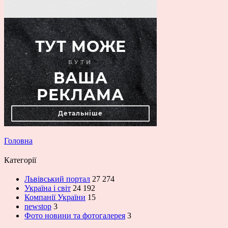
Головна
Категорії
Львівський портал
27 274
Україна і світ
24 192
Компанії України
15
newstop
3
Фото новини та фотогалерея
3