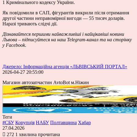
1 Кримінального кодексу України.
Як повідомили в САП, фігурантів викрили після отримання
другої частини неправомірної вигоди — 55 тисяч доларів.
Наразі тривають слідчі дії.
Дізнавайтеся першими
найважливіші і найцікавіші новини
Львова – підписуйтеся на наш
Telegram-канал
та на сторінку
у
Facebook
.
Джерело: Інформаційна агенція «ЛЬВІВСЬКИЙ ПОРТАЛ»
2026-04-27 20:55:00
Магазин автозапчастин AvtoBot м.Ніжин
Теги
#СБУ
Корупція
НАБУ
Полтавщина
Хабар
27.04.2026
272
1 хвилина прочитана