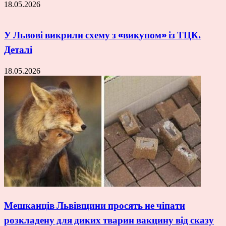
18.05.2026
У Львові викрили схему з «викупом» із ТЦК.
Деталі
18.05.2026
Мешканців Львівщини просять не чіпати
розкладену для диких тварин вакцину від сказу