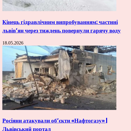
Кінець гідравлічним випробуванням: частині
львів’ян через тиждень повернули гарячу воду
18.05.2026
Росіяни атакували об’єкти «Нафтогазу» |
Львівський портал