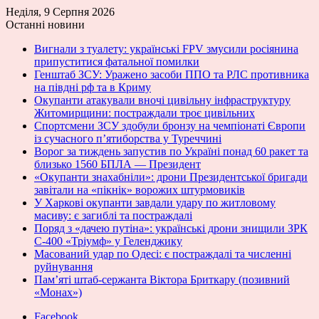
Неділя, 9 Серпня 2026
Останні новини
Вигнали з туалету: українські FPV змусили росіянина
припуститися фатальної помилки
Генштаб ЗСУ: Уражено засоби ППО та РЛС противника
на півдні рф та в Криму
Окупанти атакували вночі цивільну інфраструктуру
Житомирщини: постраждали троє цивільних
Спортсмени ЗСУ здобули бронзу на чемпіонаті Європи
із сучасного п’ятиборства у Туреччині
Ворог за тиждень запустив по Україні понад 60 ракет та
близько 1560 БПЛА — Президент
«Окупанти знахабніли»: дрони Президентської бригади
завітали на «пікнік» ворожих штурмовиків
У Харкові окупанти завдали удару по житловому
масиву: є загиблі та постраждалі
Поряд з «дачею путіна»: українські дрони знищили ЗРК
С-400 «Тріумф» у Геленджику
Масований удар по Одесі: є постраждалі та численні
руйнування
Пам’яті штаб-сержанта Віктора Бриткару (позивний
«Монах»)
Facebook