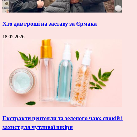
Хто дав гроші на заставу за Єрмака
18.05.2026
Екстракти центелли та зеленого чаю: спокій і
захист для чутливої шкіри