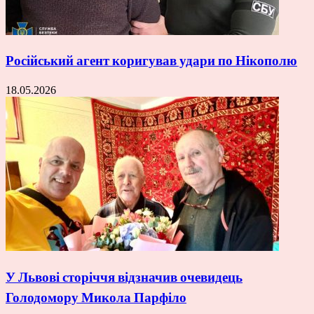
Російський агент коригував удари по Нікополю
18.05.2026
У Львові сторіччя відзначив очевидець
Голодомору Микола Парфіло