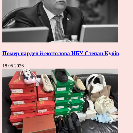
Помер нардеп й ексголова НБУ Степан Кубів
18.05.2026