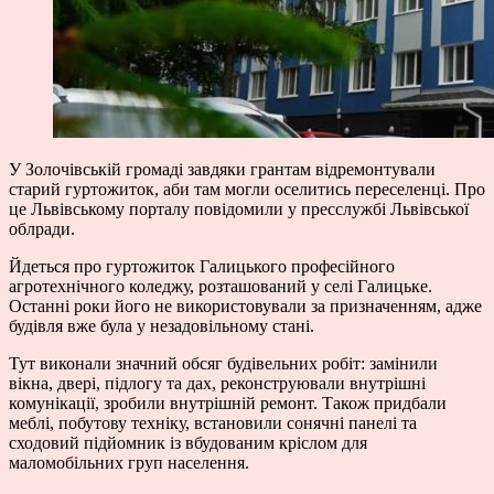
У Золочівській громаді завдяки грантам відремонтували
старий гуртожиток, аби там могли оселитись переселенці. Про
це Львівському порталу повідомили у пресслужбі Львівської
облради.
Йдеться про гуртожиток Галицького професійного
агротехнічного коледжу, розташований у селі Галицьке.
Останні роки його не використовували за призначенням, адже
будівля вже була у незадовільному стані.
Тут виконали значний обсяг будівельних робіт: замінили
вікна, двері, підлогу та дах, реконструювали внутрішні
комунікації, зробили внутрішній ремонт. Також придбали
меблі, побутову техніку, встановили сонячні панелі та
сходовий підйомник із вбудованим кріслом для
маломобільних груп населення.