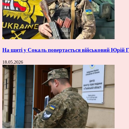
На щиті у Сокаль повертається військовий Юрій
18.05.2026