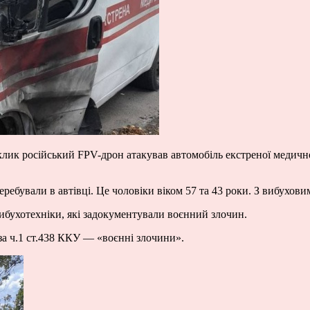
иклик російський FPV-дрон атакував автомобіль екстреної медичн
ребували в автівці. Це чоловіки віком 57 та 43 роки. З вибухови
вибухотехніки, які задокументували воєнний злочин.
за ч.1 ст.438 ККУ — «воєнні злочини».