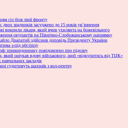
м сіл біля лінії фронту
: двох зрадників засуджено до 15 років ув’язнення
ові викрили лікаря, який вчив ухилянта на божевільного
ураження окупантів на Північно-Слобожанському напрямку
хайло Драпатий здійснив доповідь Президенту України
тима з-під обстрілу
 рф: прикордоннику повідомлено про підозру
та, який ошукав вдову військового, щоб «відкупитись від ТЦК»
 навчальних закладів
ині судитимуть шахраїв з кол-центру