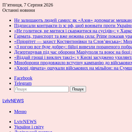
П’ятниця, 7 Серпня 2026
Останні новини
Не залишають людей самих: як «Азов» допомагає мешканця
Підписали контракти із зс рф, щоб воювати проти України
«Не голитися, не митися і скаржитися на сусідів»: у Харк
Гармата, транспорт та вже нежива сила: Prime показав 
«Пріорітет — захист Костянтинівки та Слов’янська»: Ми
«З ногою все буде добре»: бійці вивезли пораненого побра
Дезертирував під час оборони Маріуполя та воює на боці
«Віддай гроші і виклич таксі»: у Києві засуджено ухилян
Міноборони продовжило вступну кампанію до військових
«Хворі дівчата» ошукали військових на мільйон: на Сумщ
Facebook
Telegram
Пошук
LvivNEWS
Меню
LvivNEWS
України і світу