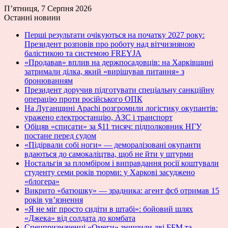
П’ятниця, 7 Серпня 2026
Останні новини
Перші результати очікуються на початку 2027 року:
Президент розповів про роботу над вітчизняною
балістикою та системою FREYJA
«Продавав» вплив на держпосадовців: на Харківщині
затримали ділка, який «вирішував питання» з
бронюванням
Президент доручив підготувати спеціальну санкційну
операцію проти російського ОПК
На Луганщині Apachi розгромили логістику окупантів:
уражено електростанцію, АЗС і транспорт
Обіцяв «списати» за $11 тисяч: підполковник НГУ
постане перед судом
«Підірвали собі ноги» — деморалізовані окупанти
вдаються до самокаліцтва, щоб не йти у штурми
Ностальгія за пломбіром і виправдання росії коштували
студенту семи років тюрми: у Харкові засуджено
«блогера»
Викрито «батюшку» — зрадника: агент фсб отримав 15
років ув’язнення
«Я не міг просто сидіти в штабі»: бойовий шлях
«Джека» від солдата до комбата
Спецпризначенці «Омеги» знищили дві ББМ та