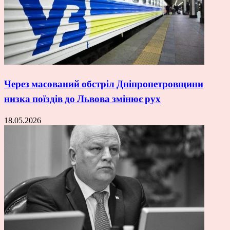
Через масований обстріл Дніпропетровщини
низка поїздів до Львова змінює рух
18.05.2026