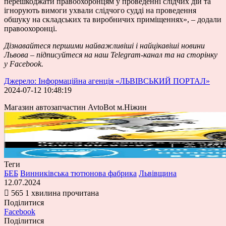
перешкоджати правоохоронцям у проведенні слідчих дій та
ігнорують вимоги ухвали слідчого судді на проведення
обшуку на складських та виробничих приміщеннях», – додали
правоохоронці.
Дізнавайтеся першими найважливіші і найцікавіші новини
Львова – підписуйтеся на наш
Telegram-канал
та на сторінку
у
Facebook
.
Джерело: Інформаційна агенція «ЛЬВІВСЬКИЙ ПОРТАЛ»
2024-07-12 10:48:19
Магазин автозапчастин AvtoBot м.Ніжин
Теги
БЕБ
Винниківська тютюнова фабрика
Львівщина
12.07.2024
565
1 хвилина прочитана
Поділитися
Facebook
Поділитися