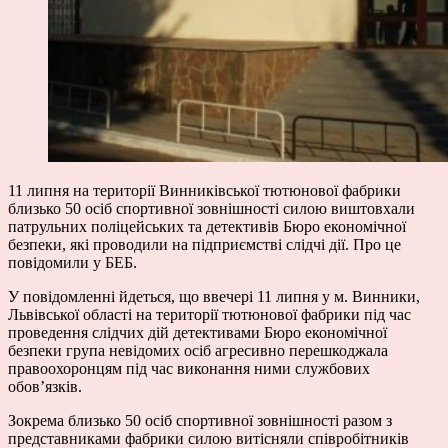
11 липня на території Винниківської тютюнової фабрики
близько 50 осіб спортивної зовнішності силою виштовхали
патрульних поліцейських та детективів Бюро економічної
безпеки, які проводили на підприємстві слідчі дії. Про це
повідомили у БЕБ.
У повідомленні йдеться, що ввечері 11 липня у м. Винники,
Львівської області на території тютюнової фабрики під час
проведення слідчих дій детективами Бюро економічної
безпеки група невідомих осіб агресивно перешкоджала
правоохоронцям під час виконання ними службових
обов’язків.
Зокрема близько 50 осіб спортивної зовнішності разом з
представниками фабрики силою витісняли співробітників