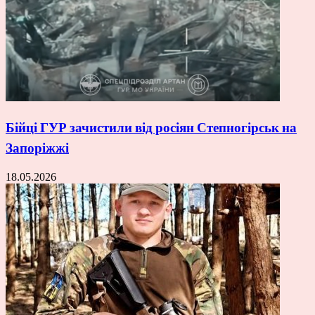
Бійці ГУР зачистили від росіян Степногірськ на
Запоріжжі
18.05.2026