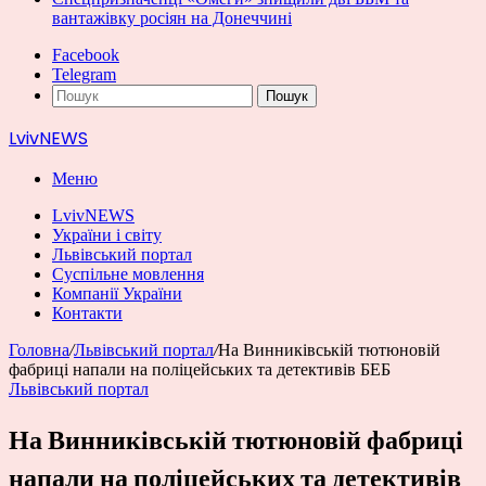
вантажівку росіян на Донеччині
Facebook
Telegram
Пошук
LvivNEWS
Меню
LvivNEWS
України і світу
Львівський портал
Суспільне мовлення
Компанії України
Контакти
Головна
/
Львівський портал
/
На Винниківській тютюновій
фабриці напали на поліцейських та детективів БЕБ
Львівський портал
На Винниківській тютюновій фабриці
напали на поліцейських та детективів