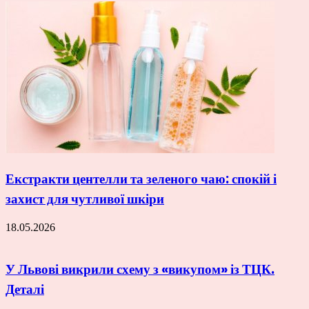
Екстракти центелли та зеленого чаю: спокій і
захист для чутливої шкіри
18.05.2026
У Львові викрили схему з «викупом» із ТЦК.
Деталі