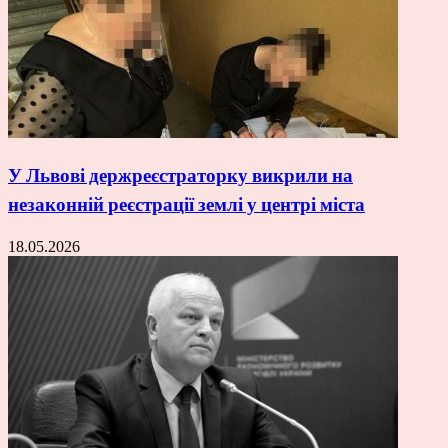
У Львові держреєстраторку викрили на
незаконній реєстрації землі у центрі міста
18.05.2026