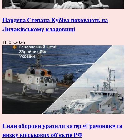
Нардепа Степана Кубіва поховають на
Личаківському кладовищі
18.05.2026
Сили оборони уразили катер «Грачонок» та
низку військових об’єктів РФ