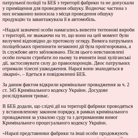
патрульної поліції та БЕБ з території фабрики та не допускали
у приміщення для проведення обшуку. Водночас частина з
них незаконно виносила з місця проведення обшуку
продукцію та завантажувала її в автомобіль.
«Надалі зазначені особи намагались вивезти тютюнові вироби
з території, не зважаючи на те, що вони на цей момент були
вилучені відповідно до протоколу огляду. Вимога патрульних
поліцейських припинити незаконні дії була проігнорована, а
їх службове авто заблоковано. Після цього невстановлені
особи почали стрибати по ньому та вчиняти інші хуліганські
дії, застосовувати силу до правоохоронців. Двоє патрульних
отримали тілесні ушкодження. Наразі вони знаходяться в
лікарні», – йдеться в повідомленні БЕБ.
За даним фактом відкрили кримінальне провадження за ч. 2
ст. 345 Кримінального кодексу України. Досудове
розслідування триває.
В БЕБ додали, що слідчі дії на території фабрики проводяться
у встановленому законом порядку, в рамках кримінального
провадження за ухвалою суду та з дотриманням вимог
Кримінального процесуального кодексу України.
«Наразі представники фабрики та інші особи продовжують