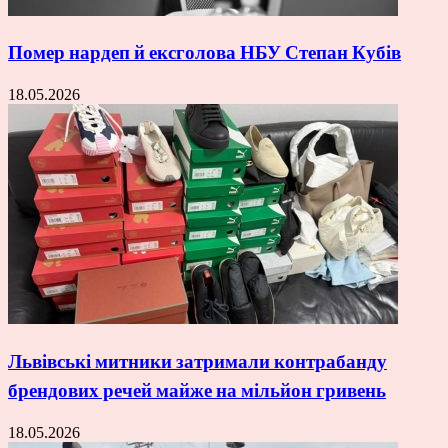
Помер нардеп й ексголова НБУ Степан Кубів
18.05.2026
Львівські митники затримали контрабанду
брендових речей майже на мільйон гривень
18.05.2026