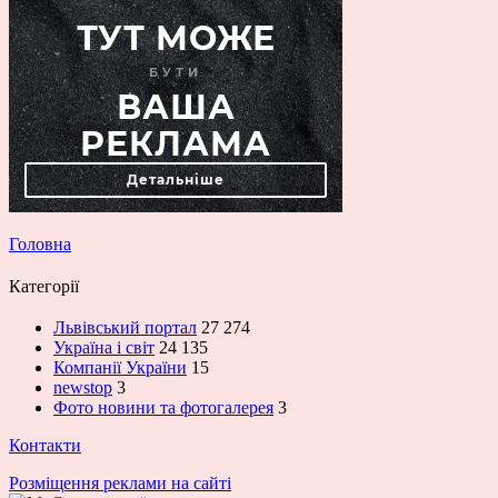
Головна
Категорії
Львівський портал
27 274
Україна і світ
24 135
Компанії України
15
newstop
3
Фото новини та фотогалерея
3
Контакти
Розміщення реклами на сайті