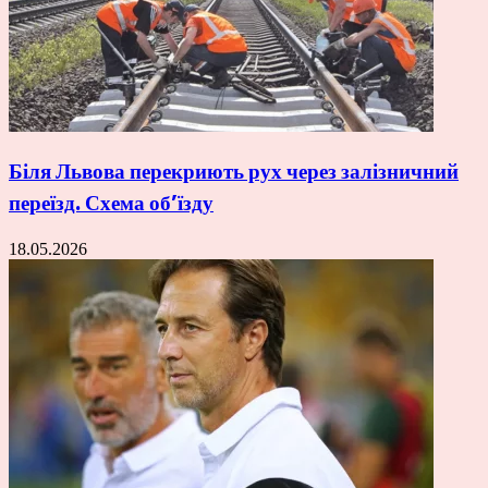
Біля Львова перекриють рух через залізничний
переїзд. Схема об’їзду
18.05.2026