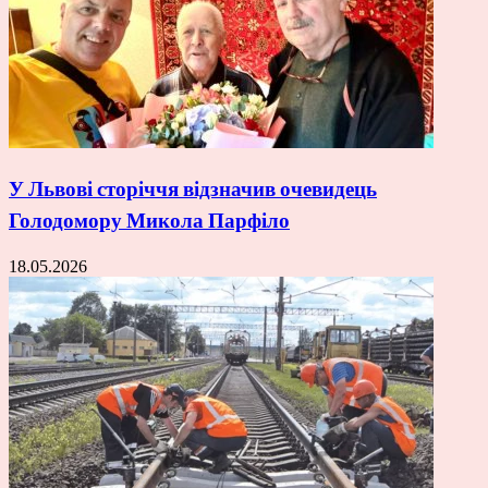
У Львові сторіччя відзначив очевидець
Голодомору Микола Парфіло
18.05.2026