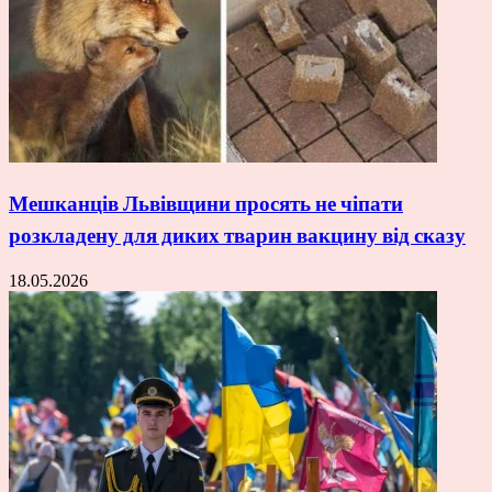
Мешканців Львівщини просять не чіпати
розкладену для диких тварин вакцину від сказу
18.05.2026