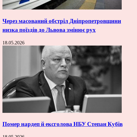
Через масований обстріл Дніпропетровщини
низка поїздів до Львова змінює рух
18.05.2026
Помер нардеп й ексголова НБУ Степан Кубів
18.05.2026