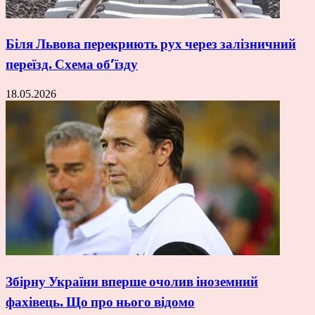
Біля Львова перекриють рух через залізничний
переїзд. Схема об’їзду
18.05.2026
Збірну України вперше очолив іноземний
фахівець. Що про нього відомо