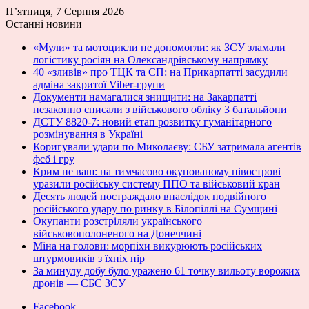
П’ятниця, 7 Серпня 2026
Останні новини
«Мули» та мотоцикли не допомогли: як ЗСУ зламали
логістику росіян на Олександрівському напрямку
40 «зливів» про ТЦК та СП: на Прикарпатті засудили
адміна закритої Viber-групи
Документи намагалися знищити: на Закарпатті
незаконно списали з військового обліку 3 батальйони
ДСТУ 8820-7: новий етап розвитку гуманітарного
розмінування в Україні
Коригували удари по Миколаєву: СБУ затримала агентів
фсб і гру
Крим не ваш: на тимчасово окупованому півострові
уразили російську систему ППО та військовий кран
Десять людей постраждало внаслідок подвійного
російського удару по ринку в Білопіллі на Сумщині
Окупанти розстріляли українського
військовополоненого на Донеччині
Міна на голови: морпіхи викурюють російських
штурмовиків з їхніх нір
За минулу добу було уражено 61 точку вильоту ворожих
дронів — СБС ЗСУ
Facebook