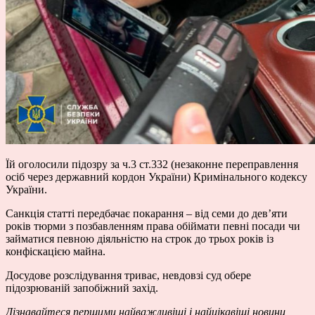
Їй оголосили підозру за ч.3 ст.332 (незаконне переправлення
осіб через державний кордон України) Кримінального кодексу
України.
Санкція статті передбачає покарання – від семи до дев’яти
років тюрми з позбавленням права обіймати певні посади чи
займатися певною діяльністю на строк до трьох років із
конфіскацією майна.
Досудове розслідування триває, невдовзі суд обере
підозрюваній запобіжний захід.
Дізнавайтеся першими
найважливіші і найцікавіші новини