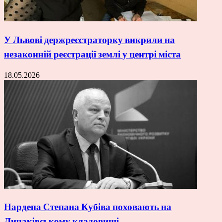
У Львові держреєстраторку викрили на
незаконній реєстрації землі у центрі міста
18.05.2026
Нардепа Степана Кубіва поховають на
Личаківському кладовищі