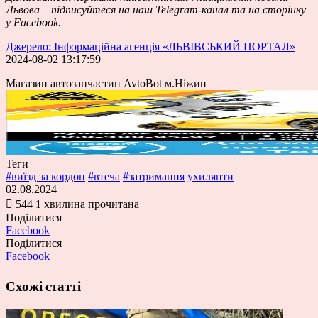
Львова – підписуйтеся на наш
Telegram-канал
та на сторінку
у
Facebook
.
Джерело: Інформаційна агенція «ЛЬВІВСЬКИЙ ПОРТАЛ»
2024-08-02 13:17:59
Магазин автозапчастин AvtoBot м.Ніжин
Теги
#виїзд за кордон
#втеча
#затримання
ухилянти
02.08.2024
544
1 хвилина прочитана
Поділитися
Facebook
Поділитися
Facebook
Схожі статті