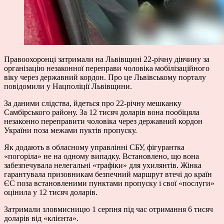
Правоохоронці затримали на Львівщині 22-річну дівчину за
організацію незаконної переправи чоловіка мобілізаційного
віку через державний кордон. Про це Львівському порталу
повідомили у Нацполіції Львівщини.
За даними слідства, йдеться про 22-річну мешканку
Самбірського району. За 12 тисяч доларів вона пообіцяла
незаконно переправити чоловіка через державний кордон
України поза межами пуктів пропуску.
Як додають в обласному управлінні СБУ, фігурантка
«погоріла» не на одному випадку. Встановлено, що вона
забезпечувала нелегальні «трафіки» для ухилянтів. Жінка
гарантувала призовникам безпечний маршрут втечі до країн
ЄС поза встановленими пунктами пропуску і свої «послуги»
оцінила у 12 тисяч доларів.
Затримали зловмисницю 1 серпня під час отримання 6 тисяч
доларів від «клієнта».