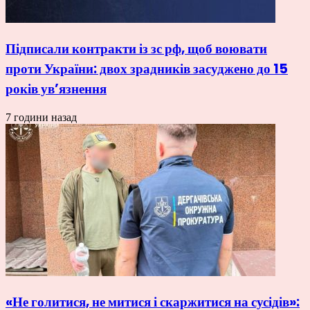
Підписали контракти із зс рф, щоб воювати
проти України: двох зрадників засуджено до 15
років ув’язнення
7 години назад
«Не голитися, не митися і скаржитися на сусідів»: