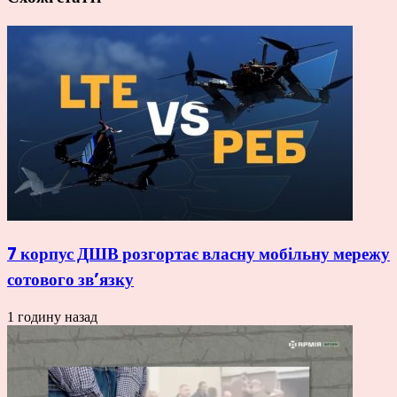
7 корпус ДШВ розгортає власну мобільну мережу
сотового зв’язку
1 годину назад