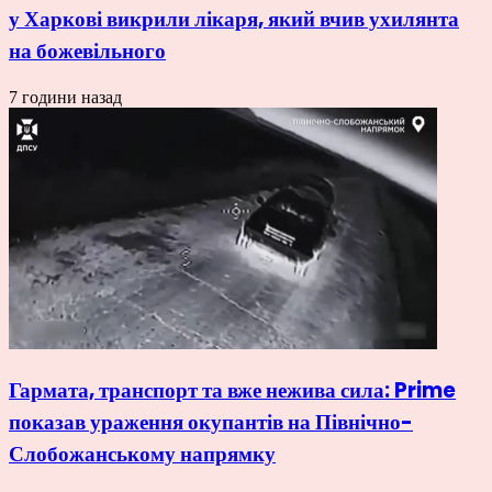
у Харкові викрили лікаря, який вчив ухилянта
на божевільного
7 години назад
Гармата, транспорт та вже нежива сила: Prime
показав ураження окупантів на Північно-
Слобожанському напрямку