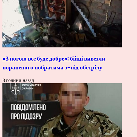
«З ногою все буде добре»: бійці вивезли
пораненого побратима з-під обстрілу
8 години назад