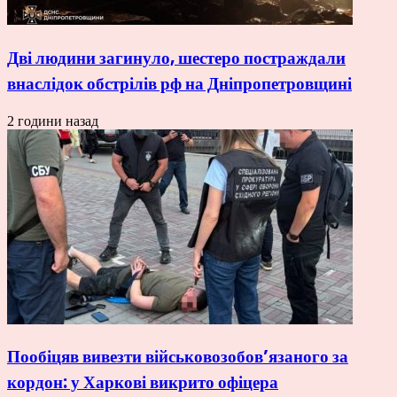
Дві людини загинуло, шестеро постраждали
внаслідок обстрілів рф на Дніпропетровщині
2 години назад
Пообіцяв вивезти військовозобов’язаного за
кордон: у Харкові викрито офіцера