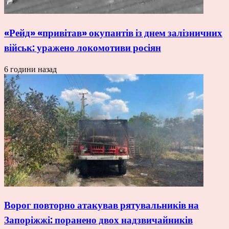
«Рейд» «привітав» окупантів із днем залізничних
військ: уражено локомотиви росіян
6 години назад
Ворог повторно атакував рятувальників на
Запоріжжі: поранено двох надзвичайників