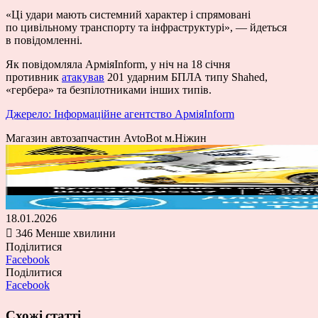
«Ці удари мають системний характер і спрямовані
по цивільному транспорту та інфраструктурі», — йдеться
в повідомленні.
Як повідомляла АрміяInform, у ніч на 18 січня
противник
атакував
201 ударним БПЛА типу Shahed,
«гербера» та безпілотниками інших типів.
Джерело: Інформаційне агентство АрміяInform
Магазин автозапчастин AvtoBot м.Ніжин
18.01.2026
346
Менше хвилини
Поділитися
Facebook
Поділитися
Facebook
Схожі статті