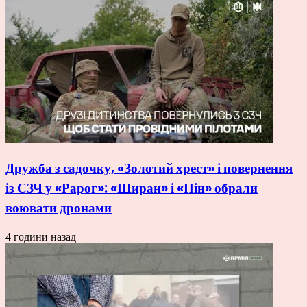
Дружба з садочку, «Золотий хрест» і повернення
із СЗЧ у «Рарог»: «Ширан» і «Пін» обрали
воювати дронами
4 години назад