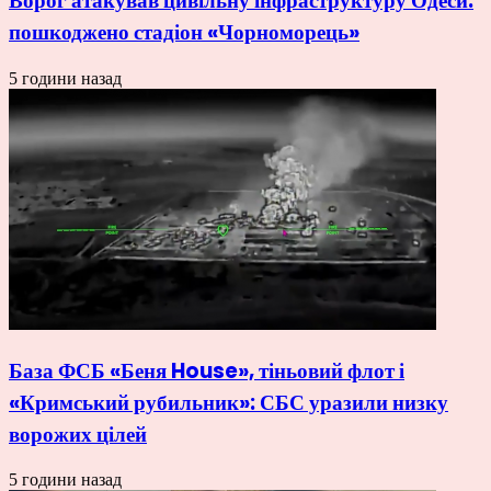
Ворог атакував цивільну інфраструктуру Одеси:
пошкоджено стадіон «Чорноморець»
5 години назад
База ФСБ «Беня House», тіньовий флот і
«Кримський рубильник»: СБС уразили низку
ворожих цілей
5 години назад