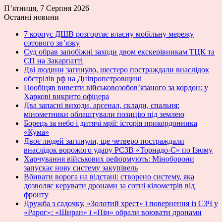
П’ятниця, 7 Серпня 2026
Останні новини
7 корпус ДШВ розгортає власну мобільну мережу
сотового зв’язку
Суд обрав запобіжні заходи двом екскерівникам ТЦК та
СП на Закарпатті
Дві людини загинуло, шестеро постраждали внаслідок
обстрілів рф на Дніпропетровщині
Пообіцяв вивезти військовозобов’язаного за кордон: у
Харкові викрито офіцера
Два запасні виходи, арсенал, склади, спальня:
мінометники облаштували позицію під землею
Борець за небо і дитячі мрії: історія прикордонника
«Кума»
Двоє людей загинули, ще четверо постраждали
внаслідок ворожого удару РСЗВ «Торнадо-С» по Ізюму
Харчування військових реформують: Міноборони
запускає нову систему закупівель
Вбивати ворога на відстані: створено систему, яка
дозволяє керувати дронами за сотні кілометрів від
фронту
Дружба з садочку, «Золотий хрест» і повернення із СЗЧ у
«Рарог»: «Ширан» і «Пін» обрали воювати дронами