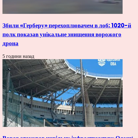
Збили «Герберу» перехоплювачем в лоб: 1020-й
полк показав унікальне знищення ворожого
дрона
5 години назад