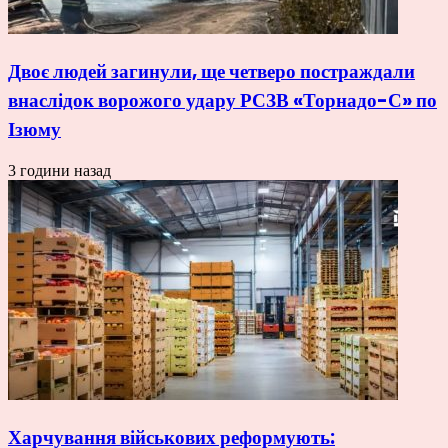
Двоє людей загинули, ще четверо постраждали
внаслідок ворожого удару РСЗВ «Торнадо-С» по
Ізюму
3 години назад
Харчування військових реформують: