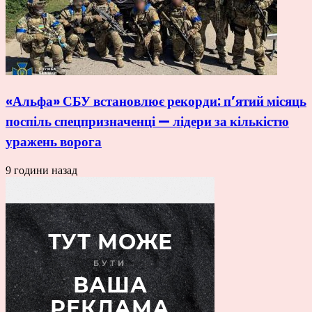
«Альфа» СБУ встановлює рекорди: п’ятий місяць
поспіль спецпризначенці — лідери за кількістю
уражень ворога
9 години назад