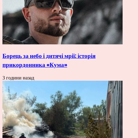
Борець за небо і дитячі мрії: історія
прикордонника «Кума»
3 години назад