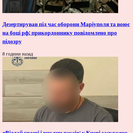
Дезертирував під час оборони Маріуполя та воює
на боці рф: прикордоннику повідомлено про
підозру
8 години назад
«Віддай гроші і виклич таксі»: у Києві засуджено