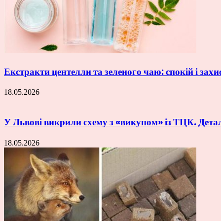
Екстракти центелли та зеленого чаю: спокій і захи
18.05.2026
У Львові викрили схему з «викупом» із ТЦК. Дета
18.05.2026