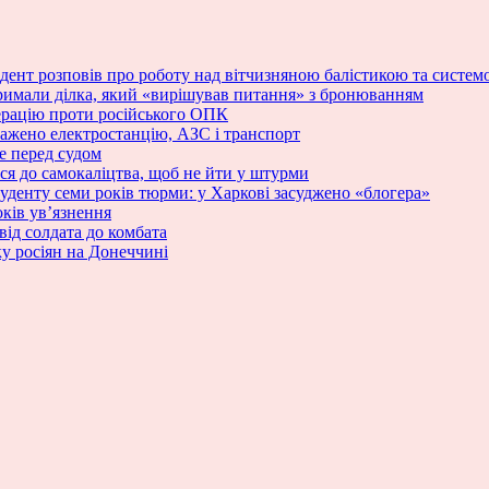
зидент розповів про роботу над вітчизняною балістикою та сист
римали ділка, який «вирішував питання» з бронюванням
ерацію проти російського ОПК
ражено електростанцію, АЗС і транспорт
е перед судом
ся до самокаліцтва, щоб не йти у штурми
туденту семи років тюрми: у Харкові засуджено «блогера»
ків ув’язнення
від солдата до комбата
у росіян на Донеччині