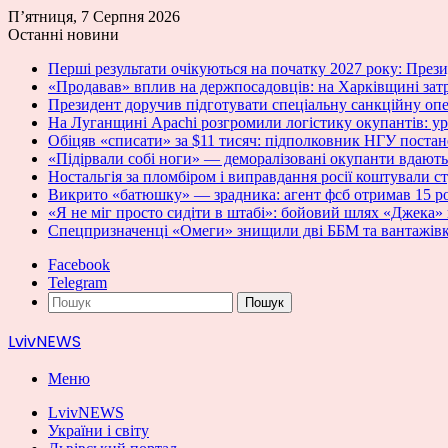
П’ятниця, 7 Серпня 2026
Останні новини
Перші результати очікуються на початку 2027 року: Пре
«Продавав» вплив на держпосадовців: на Харківщині зат
Президент доручив підготувати спеціальну санкційну оп
На Луганщині Apachi розгромили логістику окупантів: у
Обіцяв «списати» за $11 тисяч: підполковник НГУ постан
«Підірвали собі ноги» — деморалізовані окупанти вдають
Ностальгія за пломбіром і виправдання росії коштували с
Викрито «батюшку» — зрадника: агент фсб отримав 15 ро
«Я не міг просто сидіти в штабі»: бойовий шлях «Джека» 
Спецпризначенці «Омеги» знищили дві ББМ та вантажівк
Facebook
Telegram
Пошук
LvivNEWS
Меню
LvivNEWS
України і світу