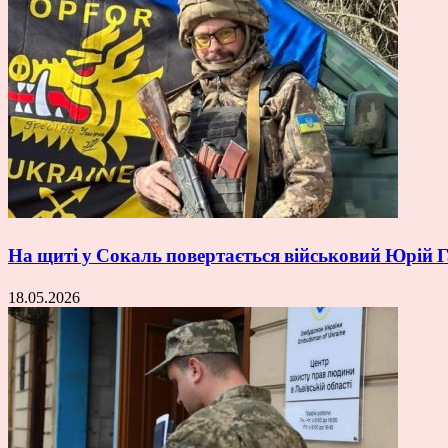
На щиті у Сокаль повертається військовий Юрій
18.05.2026