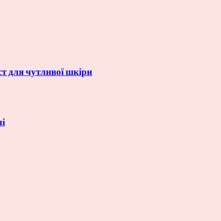
ст для чутливої шкіри
лі