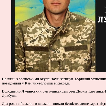
На війні з російськими окупантами загинув 32-річний захисни
повідомили у Кам’янка-Бузькій міськраді.
Володимир Лучинський був мешканцем села Дернів Кам’янка-Буз
Довбуша.
Два роки військового вважали зникли безвісти, лише зараз підт