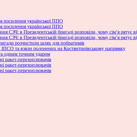
м посилення української ППО
м посилення української ППО
ня СЗЧ: в Президентській бригаді розповіли, чому сім’я рятує в
ня СЗЧ: в Президентській бригаді розповіли, чому сім’я рятує в
бригади розчистили шлях для побратимів
ку ІПСО та взяли полонених на Костянтинівському напрямку
та одним точним ударом
ні ракет-перехоплювачів
ні ракет-перехоплювачів
ні ракет-перехоплювачів