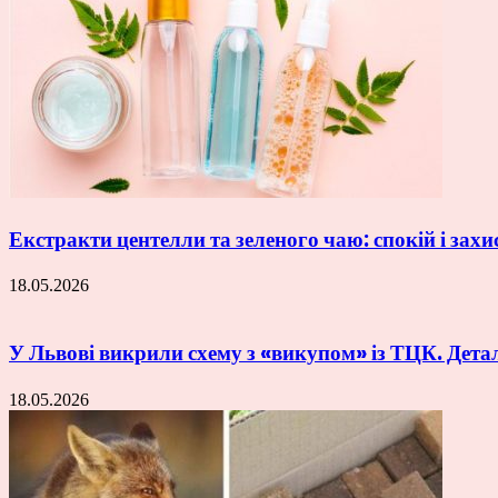
Екстракти центелли та зеленого чаю: спокій і захи
18.05.2026
У Львові викрили схему з «викупом» із ТЦК. Дета
18.05.2026