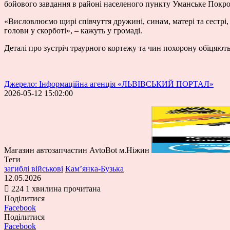
бойового завдання в районі населеного пункту Уманське Покро
«Висловлюємо щирі співчуття дружині, синам, матері та сестрі
голови у скорботі», – кажуть у громаді.
Деталі про зустріч траурного кортежу та чин похорону обіцяют
Джерело: Інформаційна агенція «ЛЬВІВСЬКИЙ ПОРТАЛ»
2026-05-12 15:02:00
Магазин автозапчастин AvtoBot м.Ніжин
Теги
загиблі військові
Кам’янка-Бузька
12.05.2026
224
1 хвилина прочитана
Поділитися
Facebook
Поділитися
Facebook