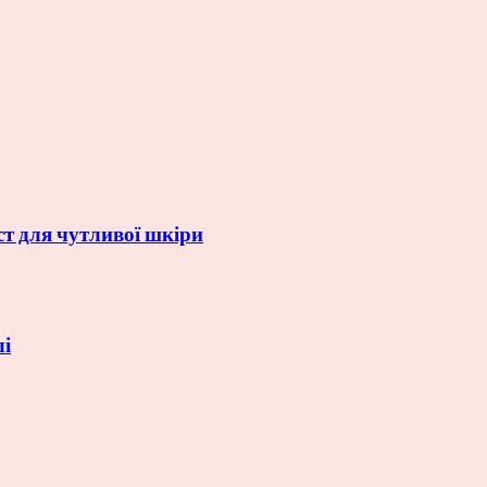
ст для чутливої шкіри
лі