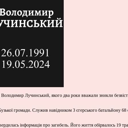
к Володимир Лучинський, якого два роки вважали зникли безвіст
ької громади. Служив навідником 3 єгерського батальйону 68 о
вердилась інформація про загибель. Його життя обірвалось 19 тр