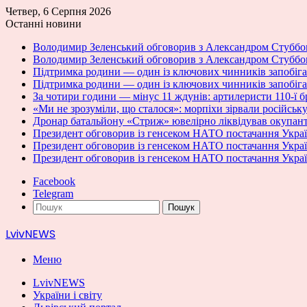
Четвер, 6 Серпня 2026
Останні новини
Володимир Зеленський обговорив з Александром Стуббо
Володимир Зеленський обговорив з Александром Стуббо
Підтримка родини — один із ключових чинників запобіган
Підтримка родини — один із ключових чинників запобіган
За чотири години — мінус 11 ждунів: артилеристи 110-ї 
«Ми не зрозуміли, що сталося»: морпіхи зірвали російсь
Дронар батальйону «Стриж» ювелірно ліквідував окупан
Президент обговорив із генсеком НАТО постачання Украї
Президент обговорив із генсеком НАТО постачання Украї
Президент обговорив із генсеком НАТО постачання Украї
Facebook
Telegram
Пошук
LvivNEWS
Меню
LvivNEWS
України і світу