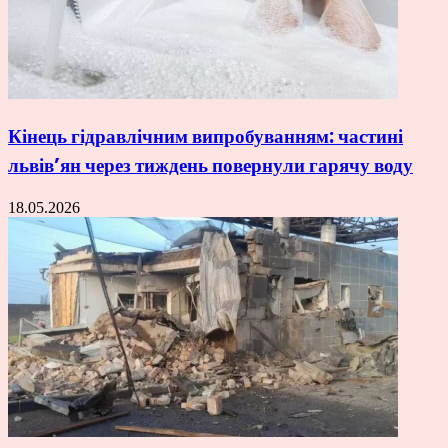
Кінець гідравлічним випробуванням: частині
львів’ян через тиждень повернули гарячу воду
18.05.2026