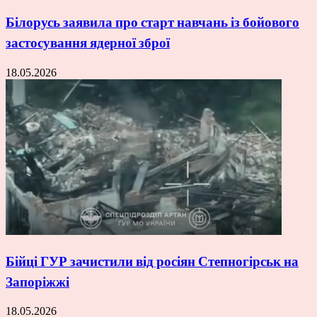
Білорусь заявила про старт навчань із бойового
застосування ядерної зброї
18.05.2026
Бійці ГУР зачистили від росіян Степногірськ на
Запоріжжі
18.05.2026