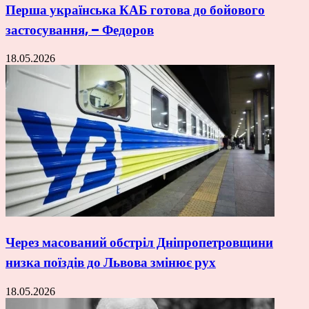
Перша українська КАБ готова до бойового
застосування, – Федоров
18.05.2026
Через масований обстріл Дніпропетровщини
низка поїздів до Львова змінює рух
18.05.2026