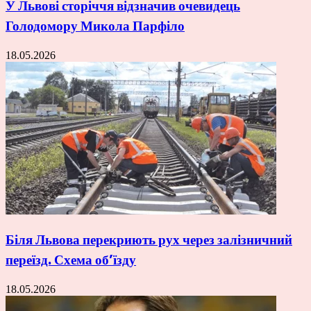
У Львові сторіччя відзначив очевидець
Голодомору Микола Парфіло
18.05.2026
Біля Львова перекриють рух через залізничний
переїзд. Схема об’їзду
18.05.2026