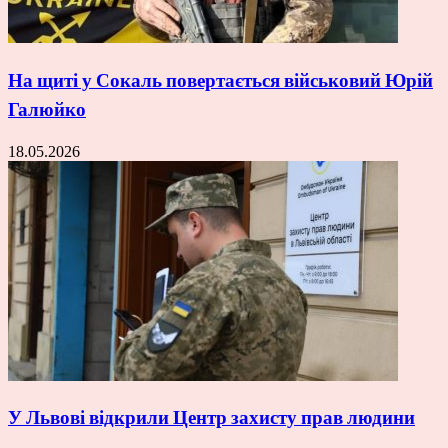
На щиті у Сокаль повертається військовий Юрій
Галюйко
18.05.2026
У Львові відкрили Центр захисту прав людини