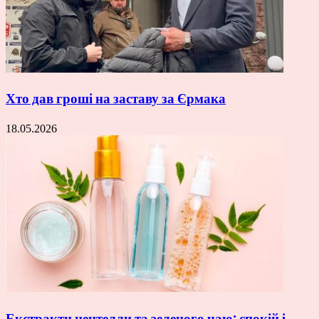
Хто дав гроші на заставу за Єрмака
18.05.2026
Екстракти центелли та зеленого чаю: спокій і