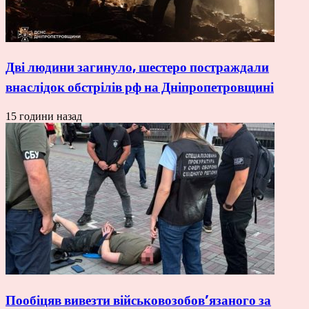
Дві людини загинуло, шестеро постраждали
внаслідок обстрілів рф на Дніпропетровщині
15 години назад
Пообіцяв вивезти військовозобов’язаного за