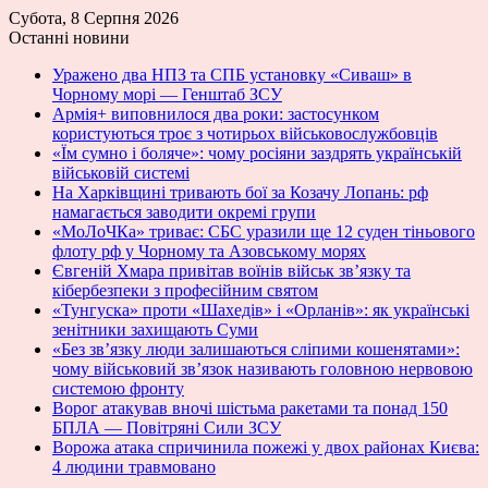
Субота, 8 Серпня 2026
Останні новини
Уражено два НПЗ та СПБ установку «Сиваш» в
Чорному морі — Генштаб ЗСУ
Армія+ виповнилося два роки: застосунком
користуються троє з чотирьох військовослужбовців
«Їм сумно і боляче»: чому росіяни заздрять українській
військовій системі
На Харківщині тривають бої за Козачу Лопань: рф
намагається заводити окремі групи
«МоЛоЧКа» триває: СБС уразили ще 12 суден тіньового
флоту рф у Чорному та Азовському морях
Євгеній Хмара привітав воїнів військ зв’язку та
кібербезпеки з професійним святом
«Тунгуска» проти «Шахедів» і «Орланів»: як українські
зенітники захищають Суми
«Без зв’язку люди залишаються сліпими кошенятами»:
чому військовий зв’язок називають головною нервовою
системою фронту
Ворог атакував вночі шістьма ракетами та понад 150
БПЛА — Повітряні Сили ЗСУ
Ворожа атака спричинила пожежі у двох районах Києва:
4 людини травмовано