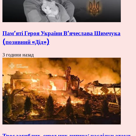
Пам’яті Героя України В’ячеслава Шимчука
(позивний «Дід»)
3 години назад
Троє загиблих, серед них дитина: наслідки атаки