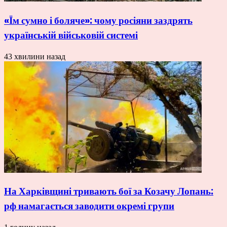
«Їм сумно і боляче»: чому росіяни заздрять
українській військовій системі
43 хвилини назад
На Харківщині тривають бої за Козачу Лопань:
рф намагається заводити окремі групи