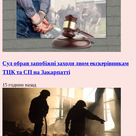
Суд обрав запобіжні заходи двом екскерівникам
ТЦК та СП на Закарпатті
15 години назад