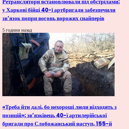
Ретранслятори встановлювали під обстрілами:
у Харкові бійці 40-ї артбригади забезпечили
зв’язок попри вогонь ворожих снайперів
5 години назад
«Треба йти далі, бо нехороші люди відходять з
позицій»: зв’язківець 40-ї артилерійської
бригади про Слобожанський наступ, 155-й