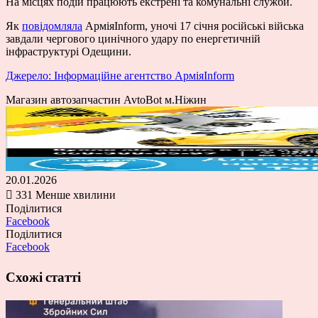
На місцях подій працюють екстрені та комунальні служби.
Як
повідомляла
АрміяInform, уночі 17 січня російські війська
завдали чергового цинічного удару по енергетичній
інфраструктурі Одещини.
Джерело: Інформаційне агентство АрміяInform
Магазин автозапчастин AvtoBot м.Ніжин
20.01.2026
331
Менше хвилини
Поділитися
Facebook
Поділитися
Facebook
Схожі статті