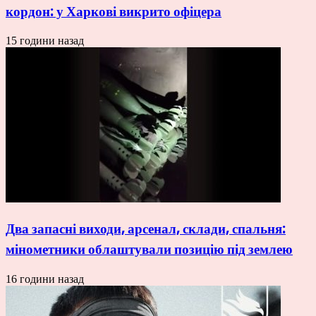
кордон: у Харкові викрито офіцера
15 години назад
Два запасні виходи, арсенал, склади, спальня:
мінометники облаштували позицію під землею
16 години назад