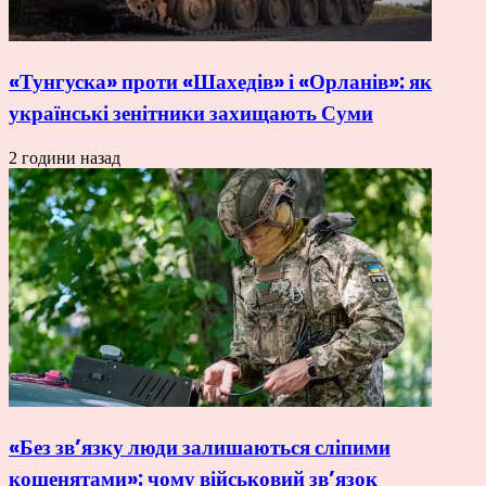
«Тунгуска» проти «Шахедів» і «Орланів»: як
українські зенітники захищають Суми
2 години назад
«Без зв’язку люди залишаються сліпими
кошенятами»: чому військовий зв’язок