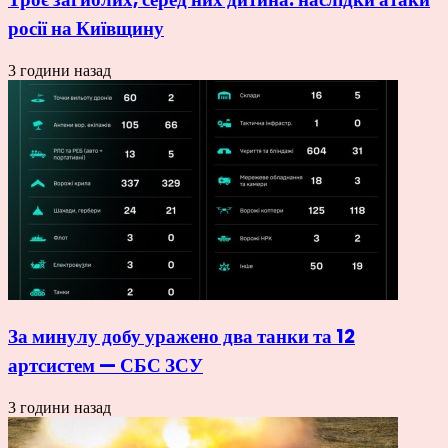
росії на Київщину
3 години назад
За минулу добу уражено два танки та 12
артсистем — СБС ЗСУ
3 години назад