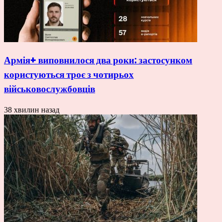
Армія+ виповнилося два роки: застосунком
користуються троє з чотирьох
військовослужбовців
38 хвилин назад