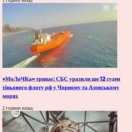
1 годину назад
«МоЛоЧКа» триває: СБС уразили ще 12 суден
тіньового флоту рф у Чорному та Азовському
морях
2 години назад