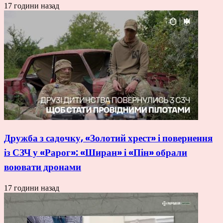
17 години назад
Дружба з садочку, «Золотий хрест» і повернення
із СЗЧ у «Рарог»: «Ширан» і «Пін» обрали
воювати дронами
17 години назад