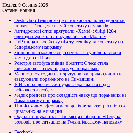
Неділя, 9 Серпня 2026
Останні новини
Destruction Team розбирає тил ворога: прикордонники
нищать зв’язок, техніку й логістику окупантів
Антидронові сітки врятували «Хамві»: бійці 128-ї
бригади пережили атаку російської «Молнії»
ГУР нищать російську піхоту, техніку та логістику на
Запорізькому напрямку
Знищив шістьох росіян, а сімох взяв у полон: історія
командира «Гіря»
Розстріл автобуса змінив її життя: Олеся стала
військовою і тепер підтримує побратимів
Менше двох годин на порятунок: як прикордонники
евакуювали пораненого на Лиманщині
У Нікополі російський удар забрав життя водія
рейсового автобуса
Медик розповів про складність евакуації поранених на
Лиманському напрямку
11 військових рф отримали довічне за розстріл шістьох
цивільних на Київщині
Окупанти шукають слабкі місця в обороні: «Перун»
розповів про ситуацію на Гуляйпільському напрямку
Facebook