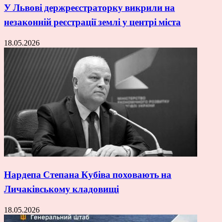
У Львові держреєстраторку викрили на
незаконній реєстрації землі у центрі міста
18.05.2026
Нардепа Степана Кубіва поховають на
Личаківському кладовищі
18.05.2026