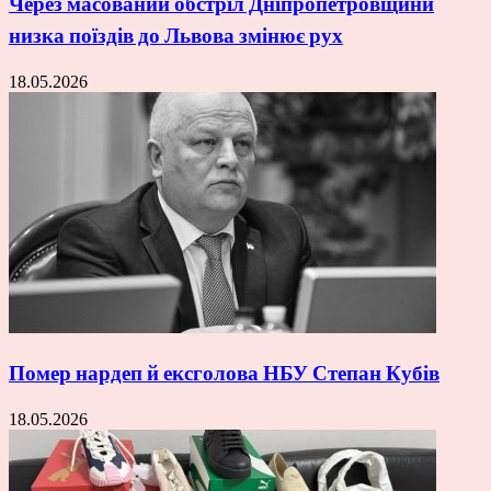
Через масований обстріл Дніпропетровщини
низка поїздів до Львова змінює рух
18.05.2026
Помер нардеп й ексголова НБУ Степан Кубів
18.05.2026