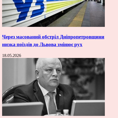
Через масований обстріл Дніпропетровщини
низка поїздів до Львова змінює рух
18.05.2026