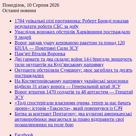
Понеділок, 10 Серпня 2026
Останні новини
1784 унікальні цілі противника: Роберт Бровді показав
результати роботи СБС за добу
Унаслідок ворожих обстрілів Харківщини постраждало
9 людей
Ворог завдав удару керованою ракетою та понад 120
БПЛА — Повітряні Сили ЗСУ
Пам’яті Віталія Воронка
Дві гармати та два склади: воїни 14-ї бригади знищують
тили окупантів на Купʼянському напрямку
Окупанти обстріляли Сумщину: двоє загиблих та десять
постраждалих
На Костянтинівському напрямку українські захисники
відбили 31 атаку ворога — Генеральний штаб ЗСУ
Ворог втратив 1470 солдатів та 48 артсистем — Генштаб
ЗСУ
«Тоді спостерігали власними очима, тепер за нас бачать
дрони»: історія «Таксиста», який повернувся із СЗЧ
Битва за контракт Пентагону: два культові американські
автовиробники змагаються за право відправити свої
позашляховики на поле бою
Facebook