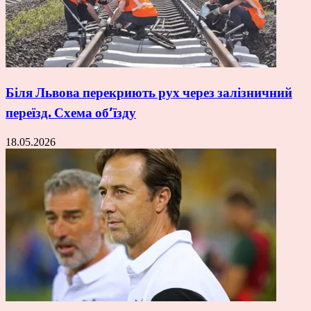
Біля Львова перекриють рух через залізничний
переїзд. Схема об’їзду
18.05.2026