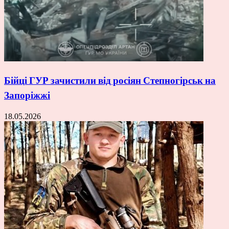
Бійці ГУР зачистили від росіян Степногірськ на
Запоріжжі
18.05.2026