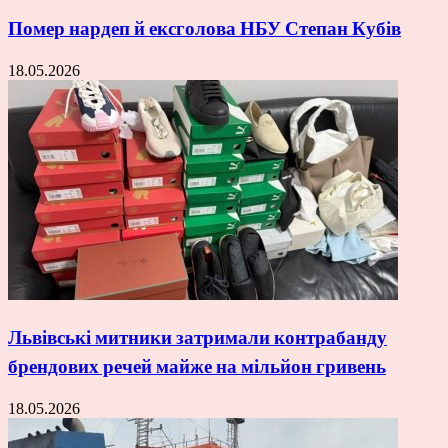
Помер нардеп й ексголова НБУ Степан Кубів
18.05.2026
Львівські митники затримали контрабанду
брендових речей майже на мільйон гривень
18.05.2026