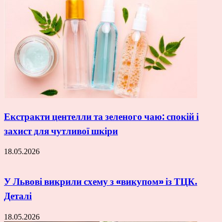
Екстракти центелли та зеленого чаю: спокій і
захист для чутливої шкіри
18.05.2026
У Львові викрили схему з «викупом» із ТЦК.
Деталі
18.05.2026