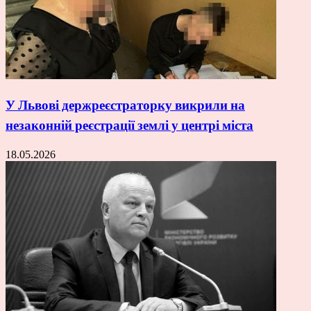
У Львові держреєстраторку викрили на
незаконній реєстрації землі у центрі міста
18.05.2026