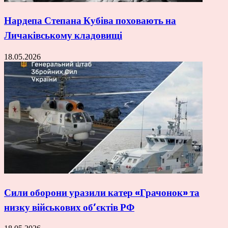
Нардепа Степана Кубіва поховають на
Личаківському кладовищі
18.05.2026
Сили оборони уразили катер «Грачонок» та
низку військових об’єктів РФ