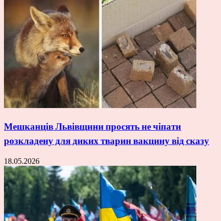
Мешканців Львівщини просять не чіпати
розкладену для диких тварин вакцину від сказу
18.05.2026