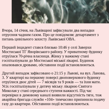
Вчора, 14 січня, на Львівщині зафіксували два випадки
отруєння чадним газом. Про це повідомляє департамент з
питань цивільного захисту Львівської ОВА.
Перший інцидент стався близько 10:46 у селі Заверхи
Мостиської ТГ Яворівського району. У приватному будинку
отруїлася 70-річна власниця. Жінку у важкому стані
госпіталізували до Мостиської міської лікарні. Будинок
опалювався дровами, обставини події встановлюються.
Другий випадок зафіксовано о 21:15 у Львові, на вул. Ланова,
3. У квартирі на першому поверсі двоповерхового будинку
отруїлися двоє дітей — 7 місяців та 9 років — та їхня мати.
Усіх госпіталізували у дитячу міську лікарню Святого
Миколая у стані середнього ступеня важкості. Під час
перевірки в димовому каналі виявили відсутність тяги, тож
аварійна бригада служби «104» тимчасово припинила подачу
газу до квартири. Обставини події встановлюються.