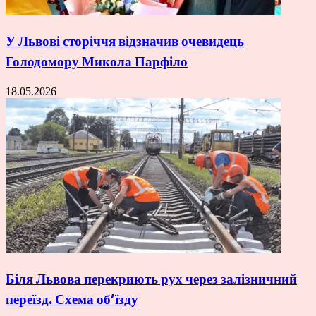
У Львові сторіччя відзначив очевидець
Голодомору Микола Парфіло
18.05.2026
Біля Львова перекриють рух через залізничний
переїзд. Схема об’їзду