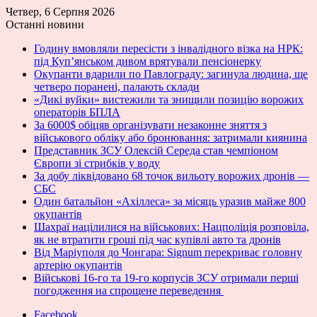
Четвер, 6 Серпня 2026
Останні новини
Годину вмовляли пересісти з інвалідного візка на НРК:
під Куп’янськом дивом врятували пенсіонерку
Окупанти вдарили по Павлограду: загинула людина, ще
четверо поранені, палають склади
«Дикі вуйки» вистежили та знищили позицію ворожих
операторів БПЛА
За 6000$ обіцяв організувати незаконне зняття з
військового обліку або бронювання: затримали киянина
Представник ЗСУ Олексій Середа став чемпіоном
Європи зі стрибків у воду
За добу ліквідовано 68 точок вильоту ворожих дронів —
СБС
Один батальйон «Ахіллеса» за місяць уразив майже 800
окупантів
Шахраї націлилися на військових: Нацполіція розповіла,
як не втратити гроші під час купівлі авто та дронів
Від Маріуполя до Чонгара: Signum перекриває головну
артерію окупантів
Військові 16-го та 19-го корпусів ЗСУ отримали перші
погодження на спрощене переведення
Facebook