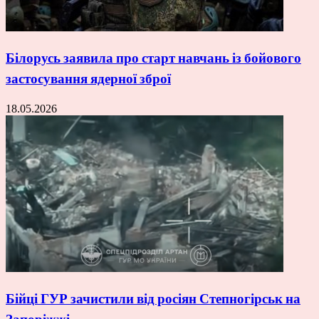
Білорусь заявила про старт навчань із бойового
застосування ядерної зброї
18.05.2026
Бійці ГУР зачистили від росіян Степногірськ на