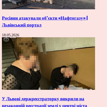
Росіяни атакували об’єкти «Нафтогазу» |
Львівський портал
18.05.2026
У Львові держреєстраторку викрили на
незаконній реєстрації землі у центрі міста