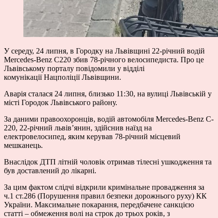
У середу, 24 липня, в Городку на Львівщині 22-річний водій
Mercedes-Benz C220 збив 78-річного велосипедиста. Про це
Львівському порталу повідомили у відділі
комунікації Нацполіції Львівщини.
Аварія сталася 24 липня, близько 11:30, на вулиці Львівській у
місті Городок Львівського району.
За даними правоохоронців, водій автомобіля Mercedes-Benz C-
220, 22-річний львів’янин, здійснив наїзд на
електровелосипед, яким керував 78-річний місцевий
мешканець.
Внаслідок ДТП літній чоловік отримав тілесні ушкодження та
був доставлений до лікарні.
За цим фактом слідчі відкрили кримінальне провадження за
ч.1 ст.286 (Порушення правил безпеки дорожнього руху) КК
України. Максимальне покарання, передбачене санкцією
статті – обмеження волі на строк до трьох років, з