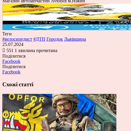
Магазин автозапчастин AvtoBot м.Ніжин
Теги
#велосипедист
#ДТП
Городок
Львівщина
25.07.2024
551
1 хвилина прочитана
Поділитися
Facebook
Поділитися
Facebook
Схожі статті