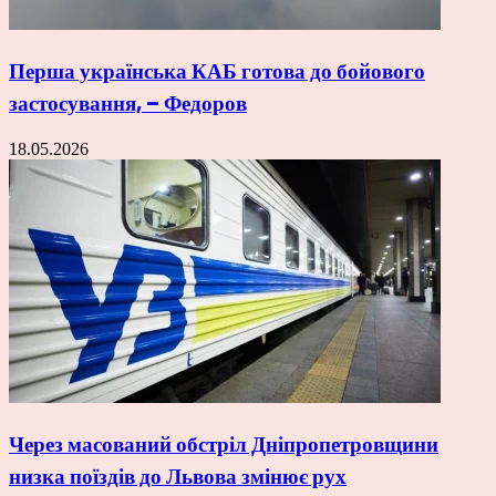
Перша українська КАБ готова до бойового
застосування, – Федоров
18.05.2026
Через масований обстріл Дніпропетровщини
низка поїздів до Львова змінює рух