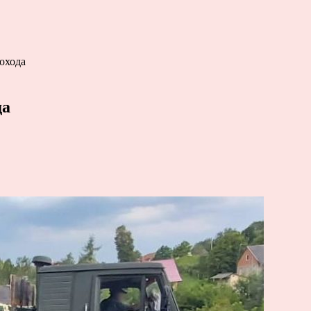
охода
да