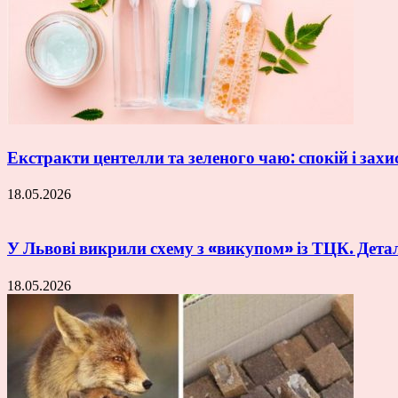
Екстракти центелли та зеленого чаю: спокій і захи
18.05.2026
У Львові викрили схему з «викупом» із ТЦК. Дета
18.05.2026