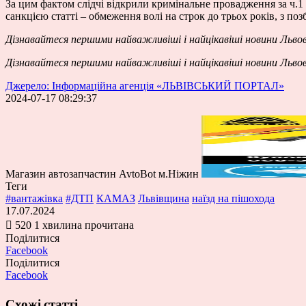
За цим фактом слідчі відкрили кримінальне провадження за ч.
санкцією статті – обмеження волі на строк до трьох років, з п
Дізнавайтеся першими
найважливіші і найцікавіші новини Льво
Дізнавайтеся першими
найважливіші і найцікавіші новини Льво
Джерело: Інформаційна агенція «ЛЬВІВСЬКИЙ ПОРТАЛ»
2024-07-17 08:29:37
Магазин автозапчастин AvtoBot м.Ніжин
Теги
#вантажівка
#ДТП
КАМАЗ
Львівщина
наїзд на пішохода
17.07.2024
520
1 хвилина прочитана
Поділитися
Facebook
Поділитися
Facebook
Схожі статті