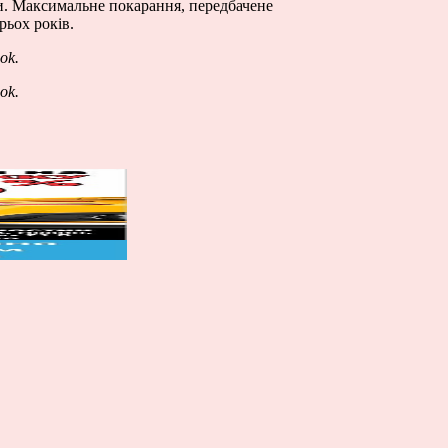
и. Максимальне покарання, передбачене
рьох років.
ok
.
ok
.