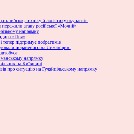
ать зв’язок, техніку й логістику окупантів
и пережили атаку російської «Молнії»
порізькому напрямку
ндира «Гіря»
ю і тепер підтримує побратимів
куювали пораненого на Лиманщині
 автобуса
Лиманському напрямку
ивільних на Київщині
вів про ситуацію на Гуляйпільському напрямку