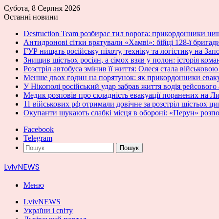
Субота, 8 Серпня 2026
Останні новини
Destruction Team розбирає тил ворога: прикордонники нищ
Антидронові сітки врятували «Хамві»: бійці 128-ї бригад
ГУР нищать російську піхоту, техніку та логістику на За
Знищив шістьох росіян, а сімох взяв у полон: історія кома
Розстріл автобуса змінив її життя: Олеся стала військово
Менше двох годин на порятунок: як прикордонники ева
У Нікополі російський удар забрав життя водія рейсового
Медик розповів про складність евакуації поранених на 
11 військових рф отримали довічне за розстріл шістьох ц
Окупанти шукають слабкі місця в обороні: «Перун» розпо
Facebook
Telegram
Пошук
LvivNEWS
Меню
LvivNEWS
України і світу