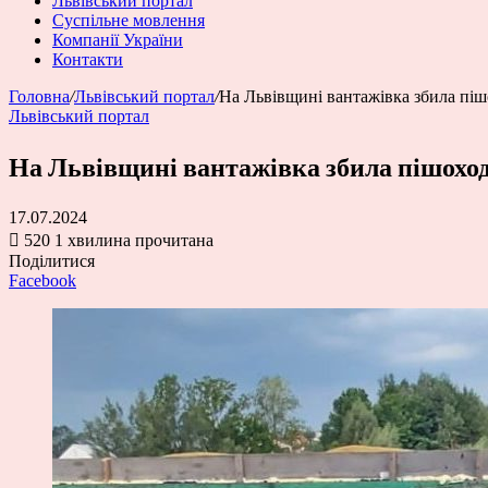
Львівський портал
Суспільне мовлення
Компанії України
Контакти
Головна
/
Львівський портал
/
На Львівщині вантажівка збила піш
Львівський портал
На Львівщині вантажівка збила пішохо
17.07.2024
520
1 хвилина прочитана
Поділитися
Facebook