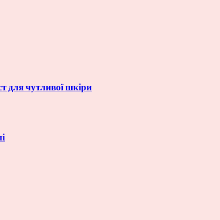
ст для чутливої шкіри
лі