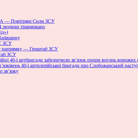
ПЛА — Повітряні Сили ЗСУ
 4 людини травмовано
ід»)
а Київщину
БС ЗСУ
му напрямку — Генштаб ЗСУ
штаб ЗСУ
ійці 40-ї артбригади забезпечили зв’язок попри вогонь ворожих 
в’язківець 40-ї артилерійської бригади про Слобожанський наступ, 
о зв’язку