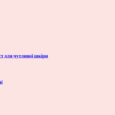
ст для чутливої шкіри
лі