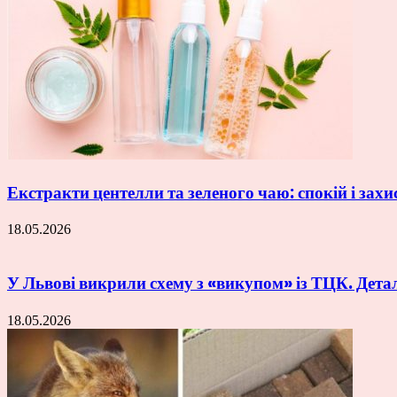
Екстракти центелли та зеленого чаю: спокій і захи
18.05.2026
У Львові викрили схему з «викупом» із ТЦК. Дета
18.05.2026