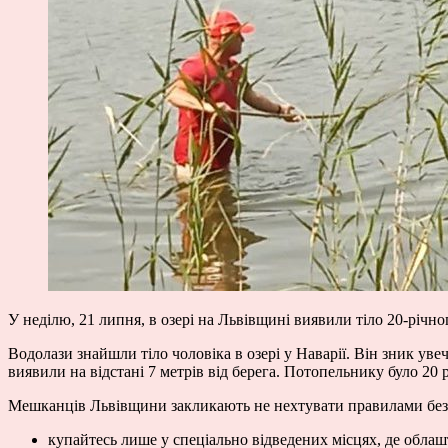
У неділю, 21 липня, в озері на Львівщині виявили тіло 20-річн
Водолази знайшли тіло чоловіка в озері у Наварії. Він зник уве
виявили на відстані 7 метрів від берега. Потопельнику було 20
Мешканців Львівщини закликають не нехтувати правилами безпе
купайтесь лише у спеціально відведених місцях, де облаш