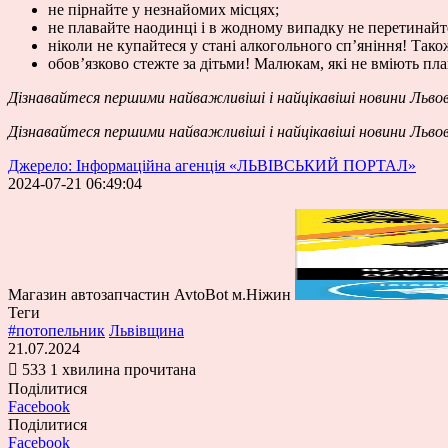
не пірнайте у незнайомих місцях;
не плавайте наодинці і в жодному випадку не перетинайт
ніколи не купайтеся у стані алкогольного сп’яніння! Тако
обов’язково стежте за дітьми! Малюкам, які не вміють пл
Дізнавайтеся першими
найважливіші і найцікавіші новини Льво
Дізнавайтеся першими
найважливіші і найцікавіші новини Льво
Джерело: Інформаційна агенція «ЛЬВІВСЬКИЙ ПОРТАЛ»
2024-07-21 06:49:04
Магазин автозапчастин AvtoBot м.Ніжин
Теги
#потопельник
Львівщина
21.07.2024
533
1 хвилина прочитана
Поділитися
Facebook
Поділитися
Facebook