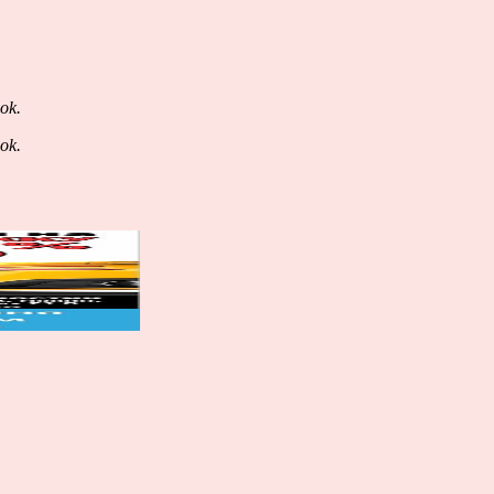
ok
.
ok
.