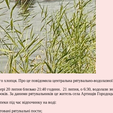
ого хлопця. Про це повідомила центральна рятувально-водолазної 
чері 20 липня близько 21:40 години. 21 липня, о 6:30, водолази 
 років. За даними рятувальників це житель села Артищів Городоц
ки під час відпочинку на воді:
товані рятувальні пости;