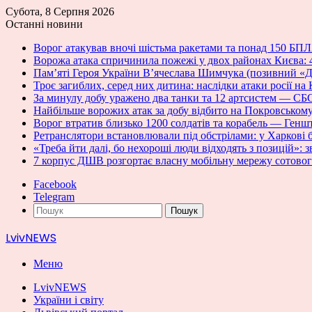
Субота, 8 Серпня 2026
Останні новини
Ворог атакував вночі шістьма ракетами та понад 150 Б
Ворожа атака спричинила пожежі у двох районах Києва:
Пам’яті Героя України В’ячеслава Шимчука (позивний «Д
Троє загиблих, серед них дитина: наслідки атаки росії н
За минулу добу уражено два танки та 12 артсистем — С
Найбільше ворожих атак за добу відбито на Покровсько
Ворог втратив близько 1200 солдатів та корабель — Ген
Ретранслятори встановлювали під обстрілами: у Харкові б
«Треба йти далі, бо нехороші люди відходять з позицій»: з
7 корпус ДШВ розгортає власну мобільну мережу сотовог
Facebook
Telegram
Пошук
LvivNEWS
Меню
LvivNEWS
України і світу