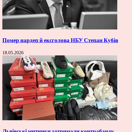
Помер нардеп й ексголова НБУ Степан Кубів
18.05.2026
Львівські митники затримали контрабанду