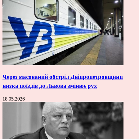
Через масований обстріл Дніпропетровщини
низка поїздів до Львова змінює рух
18.05.2026