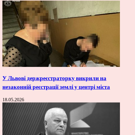
У Львові держреєстраторку викрили на
незаконній реєстрації землі у центрі міста
18.05.2026