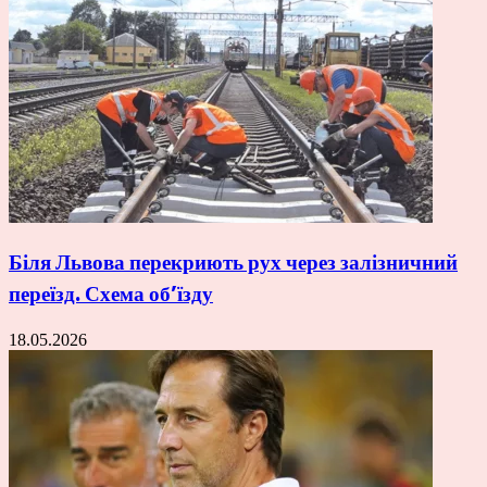
Біля Львова перекриють рух через залізничний
переїзд. Схема об’їзду
18.05.2026