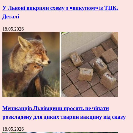
У Львові викрили схему з «викупом» із ТЦК.
Деталі
18.05.2026
Мешканців Львівщини просять не чіпати
розкладену для диких тварин вакцину від сказу
18.05.2026