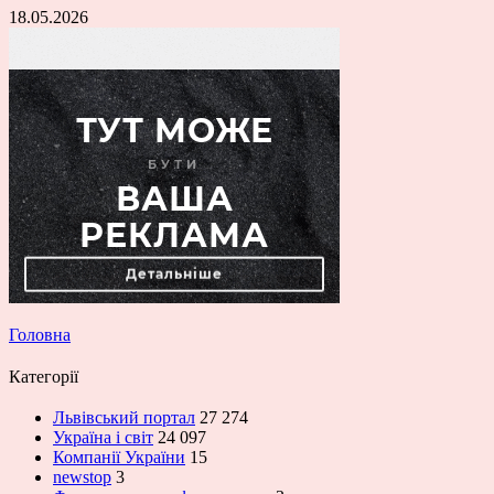
18.05.2026
Головна
Категорії
Львівський портал
27 274
Україна і світ
24 097
Компанії України
15
newstop
3