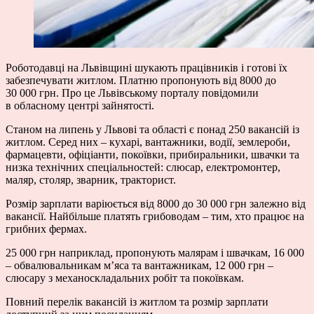
Роботодавці на Львівщині шукають працівників і готові їх
забезпечувати житлом. Платню пропонують від 8000 до
30 000 грн. Про це Львівському порталу повідомили
в обласному центрі зайнятості.
Станом на липень у Львові та області є понад 250 вакансій із
житлом. Серед них – кухарі, вантажники, водії, землероби,
фармацевти, офіціанти, покоївки, прибиральники, швачки та
низка технічних спеціальностей: слюсар, електромонтер,
маляр, столяр, зварник, тракторист.
Розмір зарплати варіюється від 8000 до 30 000 грн залежно від
вакансії. Найбільше платять грибоводам – тим, хто працює на
грибних фермах.
25 000 грн наприклад, пропонують малярам і швачкам, 16 000
– обвалювальникам м’яса та вантажникам, 12 000 грн –
слюсару з механоскладальних робіт та покоївкам.
Повний перелік вакансій із житлом та розмір зарплати