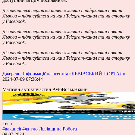
доступний за цим посиланням.
Дізнавайтеся першими найважливіші і найцікавіші новини
Львова – підписуйтеся на наш
Telegram-канал
та на сторінку
у
Facebook
.
Дізнавайтеся першими найважливіші і найцікавіші новини
Львова – підписуйтеся на наш
Telegram-канал
та на сторінку
у
Facebook
.
Дізнавайтеся першими найважливіші і найцікавіші новини
Львова – підписуйтеся на наш
Telegram-канал
та на сторінку
у
Facebook
.
Джерело: Інформаційна агенція «ЛЬВІВСЬКИЙ ПОРТАЛ»
2024-07-09 07:36:44
Магазин автозапчастин AvtoBot м.Ніжин
Теги
#вакансії
#житло
Львівщина
Робота
09.07.2024