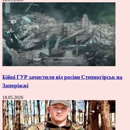
Бійці ГУР зачистили від росіян Степногірськ на
Запоріжжі
18.05.2026