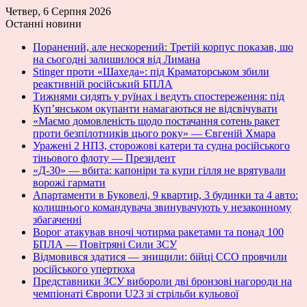
Четвер, 6 Серпня 2026
Останні новини
Поранений, але нескорений: Третій корпус показав, шо
на сьогодні залишилося від Лимана
Stinger проти «Шахеда»: під Краматорськом збили
реактивній російський БПЛА
Тижнями сидять у руїнах і ведуть спостереження: під
Куп’янськом окупанти намагаються не відсвічувати
«Маємо домовленість щодо постачання сотень ракет
проти безпілотників цього року» — Євгеній Хмара
Уражені 2 НПЗ, сторожові катери та судна російського
тіньового флоту — Президент
«Д-30» — вбита: капоніри та купи гілля не врятували
ворожі гармати
Апартаменти в Буковелі, 9 квартир, 3 будинки та 4 авто:
колишнього командувача звинувачують у незаконному
збагаченні
Ворог атакував вночі чотирма ракетами та понад 100
БПЛА — Повітряні Сили ЗСУ
Відмовився здатися — знищили: бійці ССО провчили
російського упертюха
Представники ЗСУ вибороли дві бронзові нагороди на
чемпіонаті Європи U23 зі стрільби кульової