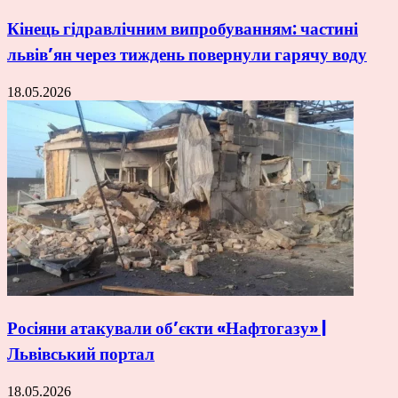
Кінець гідравлічним випробуванням: частині
львів’ян через тиждень повернули гарячу воду
18.05.2026
Росіяни атакували об’єкти «Нафтогазу» |
Львівський портал
18.05.2026