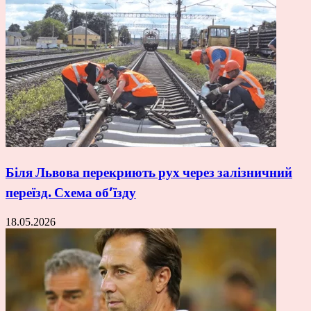
Біля Львова перекриють рух через залізничний
переїзд. Схема об’їзду
18.05.2026