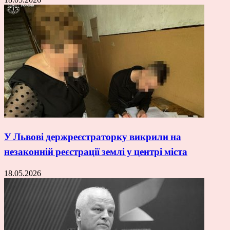
У Львові держреєстраторку викрили на
незаконній реєстрації землі у центрі міста
18.05.2026