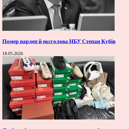
Помер нардеп й ексголова НБУ Степан Кубів
18.05.2026