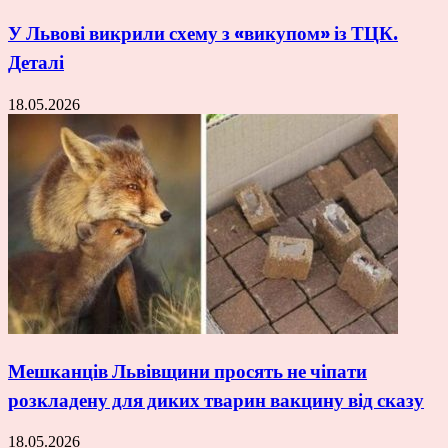
У Львові викрили схему з «викупом» із ТЦК.
Деталі
18.05.2026
Мешканців Львівщини просять не чіпати
розкладену для диких тварин вакцину від сказу
18.05.2026