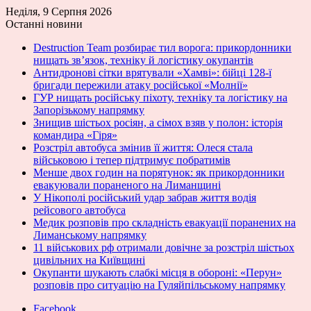
Неділя, 9 Серпня 2026
Останні новини
Destruction Team розбирає тил ворога: прикордонники
нищать зв’язок, техніку й логістику окупантів
Антидронові сітки врятували «Хамві»: бійці 128-ї
бригади пережили атаку російської «Молнії»
ГУР нищать російську піхоту, техніку та логістику на
Запорізькому напрямку
Знищив шістьох росіян, а сімох взяв у полон: історія
командира «Гіря»
Розстріл автобуса змінив її життя: Олеся стала
військовою і тепер підтримує побратимів
Менше двох годин на порятунок: як прикордонники
евакуювали пораненого на Лиманщині
У Нікополі російський удар забрав життя водія
рейсового автобуса
Медик розповів про складність евакуації поранених на
Лиманському напрямку
11 військових рф отримали довічне за розстріл шістьох
цивільних на Київщині
Окупанти шукають слабкі місця в обороні: «Перун»
розповів про ситуацію на Гуляйпільському напрямку
Facebook