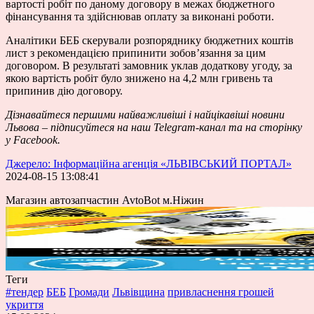
вартості робіт по даному договору в межах бюджетного
фінансування та здійснював оплату за виконані роботи.
Аналітики БЕБ скерували розпоряднику бюджетних коштів
лист з рекомендацією припинити зобов’язання за цим
договором. В результаті замовник уклав додаткову угоду, за
якою вартість робіт було знижено на 4,2 млн гривень та
припинив дію договору.
Дізнавайтеся першими найважливіші і найцікавіші новини
Львова – підписуйтеся на наш Telegram-канал та на сторінку
у Facebook.
Джерело: Інформаційна агенція «ЛЬВІВСЬКИЙ ПОРТАЛ»
2024-08-15 13:08:41
Магазин автозапчастин AvtoBot м.Ніжин
Теги
#тендер
БЕБ
Громади
Львівщина
привласнення грошей
укриття