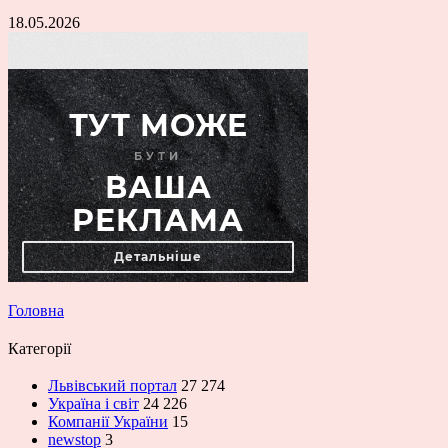
18.05.2026
Головна
Категорії
Львівський портал
27 274
Україна і світ
24 226
Компанії України
15
newstop
3