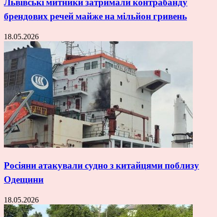
Львівські митники затримали контрабанду
брендових речей майже на мільйон гривень
18.05.2026
Росіяни атакували судно з китайцями поблизу
Одещини
18.05.2026