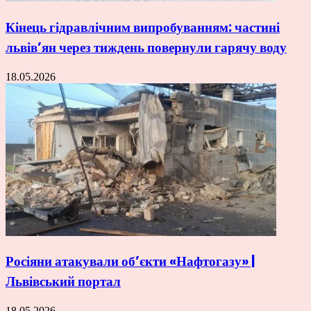
Кінець гідравлічним випробуванням: частині
львів’ян через тиждень повернули гарячу воду
18.05.2026
Росіяни атакували об’єкти «Нафтогазу» |
Львівський портал
18.05.2026