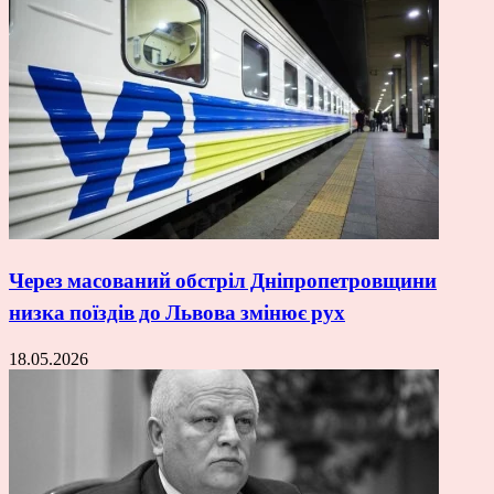
Через масований обстріл Дніпропетровщини
низка поїздів до Львова змінює рух
18.05.2026