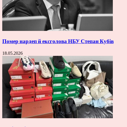
Помер нардеп й ексголова НБУ Степан Кубів
18.05.2026