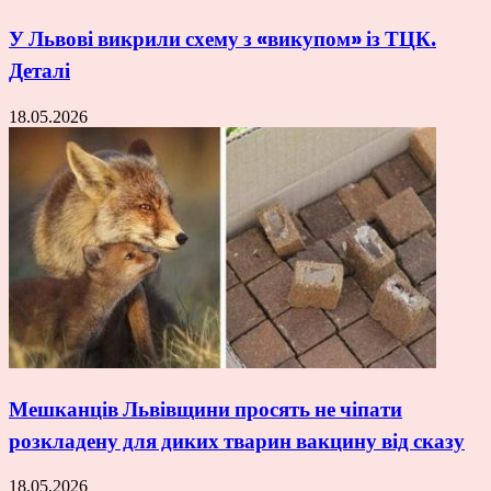
У Львові викрили схему з «викупом» із ТЦК.
Деталі
18.05.2026
Мешканців Львівщини просять не чіпати
розкладену для диких тварин вакцину від сказу
18.05.2026