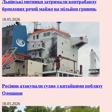
Львівські митники затримали контрабанду
брендових речей майже на мільйон гривень
18.05.2026
Росіяни атакували судно з китайцями поблизу
Одещини
18.05.2026