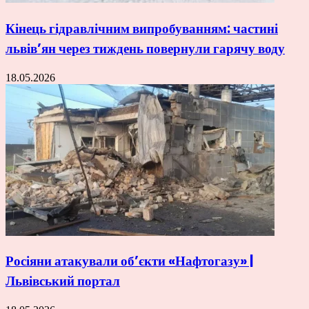
Кінець гідравлічним випробуванням: частині
львів’ян через тиждень повернули гарячу воду
18.05.2026
Росіяни атакували об’єкти «Нафтогазу» |
Львівський портал