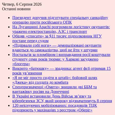
Четвер, 6 Серпня 2026
Останні новини
Президент доручив підготувати спеціальну санкційну
операцію проти російського ОПК
На Луганщині Apachi розгромили логістику окупантів:
уражено електростанцію, АЗС і транспорт
Обіцяв «списати» за $11 тисяч: підполковник НГУ
постане перед судом
«Підірвали собі ноги» — деморалізовані окупанти
вдаються до самокаліцтва, щоб не йти у штурми
Ностальгія за пломбіром і виправдання росії коштували
студенту семи років тюрми: у Харкові засуджено
«блогера»
Викрито «батюшку» — зрадника: агент фсб отримав 15
років ув’язнення
«Я не міг просто сидіти в штабі»: бойовий шлях
«Джека» від солдата до комбата
Спецпризначенці «Омеги» знищили дві ББМ та
вантажівку росіян на Донеччині
В Україні встановили День Військ зв’язку та
кібербезпеки ЗСУ, який щороку відзначатимуть 8 серпня
120 неіснуючих мобілізованих: посадовців ТЦК
підозрюють у махінаціях з реєстром «Оберіг»