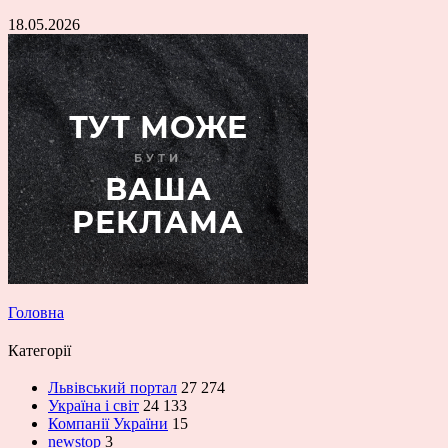
18.05.2026
Головна
Категорії
Львівський портал
27 274
Україна і світ
24 133
Компанії України
15
newstop
3