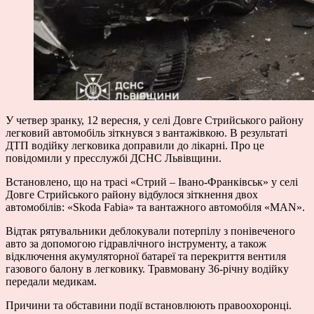
У четвер зранку, 12 вересня, у селі Довге Стрийського району
легковий автомобіль зіткнувся з вантажівкою. В результаті
ДТП водійку легковика доправили до лікарні. Про це
повідомили
у пресслужбі ДСНС Львівщини.
Встановлено, що
на трасі «Стрий
–
Івано-Франківськ» у селі
Довге Стрийського району відбулося зіткнення двох
автомобілів:
«
Skoda Fabia
»
та вантажного автомобіля
«
MAN
»
.
Відтак рятувальники деблокували потерпілу з понівеченого
авто за допомогою гідравлічного інструменту, а також
відключення акумуляторної батареї та перекриття вентиля
газового балону в легковику.
Травмовану 36-річну водійку
передали медикам.
Причини та обставини події встановлюють правоохоронці.