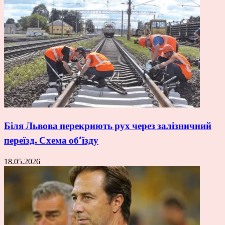
Біля Львова перекриють рух через залізничний
переїзд. Схема об’їзду
18.05.2026