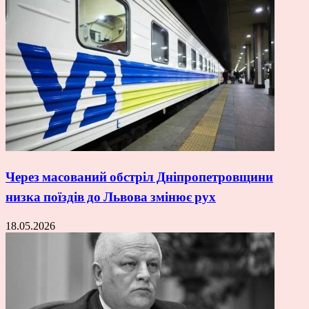
Через масований обстріл Дніпропетровщини
низка поїздів до Львова змінює рух
18.05.2026