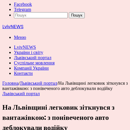
Facebook
Telegram
Пошук
LvivNEWS
Меню
LvivNEWS
України і світу
Львівський портал
Суспільне мовлення
Компанії України
Контакти
Головна
/
Львівський портал
/
На Львівщині легковик зіткнувся з
вантажівкою: з понівеченого авто деблокували водійку
Львівський портал
На Львівщині легковик зіткнувся з
вантажівкою: з понівеченого авто
деблокували водійку