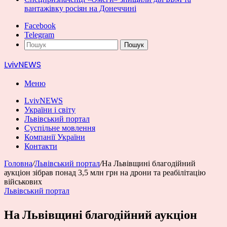
вантажівку росіян на Донеччині
Facebook
Telegram
Пошук
LvivNEWS
Меню
LvivNEWS
України і світу
Львівський портал
Суспільне мовлення
Компанії України
Контакти
Головна
/
Львівський портал
/
На Львівщині благодійний
аукціон зібрав понад 3,5 млн грн на дрони та реабілітацію
військових
Львівський портал
На Львівщині благодійний аукціон