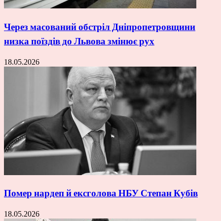
Через масований обстріл Дніпропетровщини
низка поїздів до Львова змінює рух
18.05.2026
Помер нардеп й ексголова НБУ Степан Кубів
18.05.2026