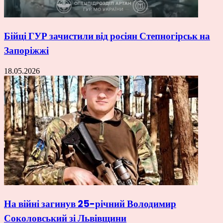
Бійці ГУР зачистили від росіян Степногірськ на
Запоріжжі
18.05.2026
На війні загинув 25-річний Володимир
Соколовський зі Львівщини