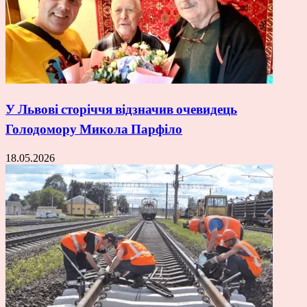
У Львові сторіччя відзначив очевидець
Голодомору Микола Парфіло
18.05.2026