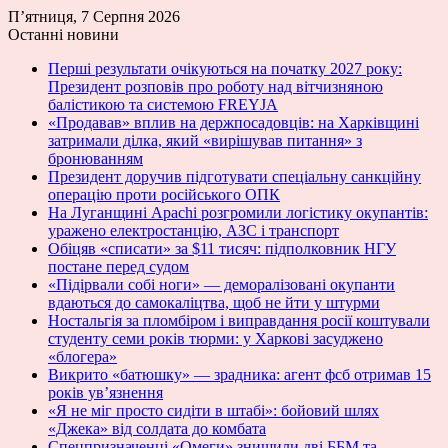
П’ятниця, 7 Серпня 2026
Останні новини
Перші результати очікуються на початку 2027 року:
Президент розповів про роботу над вітчизняною
балістикою та системою FREYJA
«Продавав» вплив на держпосадовців: на Харківщині
затримали ділка, який «вирішував питання» з
бронюванням
Президент доручив підготувати спеціальну санкційну
операцію проти російського ОПК
На Луганщині Apachi розгромили логістику окупантів:
уражено електростанцію, АЗС і транспорт
Обіцяв «списати» за $11 тисяч: підполковник НГУ
постане перед судом
«Підірвали собі ноги» — деморалізовані окупанти
вдаються до самокаліцтва, щоб не йти у штурми
Ностальгія за пломбіром і виправдання росії коштували
студенту семи років тюрми: у Харкові засуджено
«блогера»
Викрито «батюшку» — зрадника: агент фсб отримав 15
років ув’язнення
«Я не міг просто сидіти в штабі»: бойовий шлях
«Джека» від солдата до комбата
Спецпризначенці «Омеги» знищили дві ББМ та