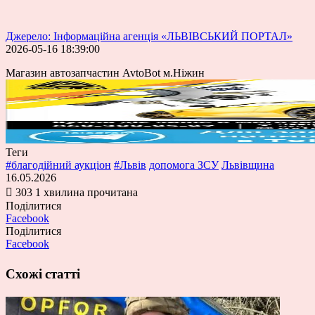
Джерело: Інформаційна агенція «ЛЬВІВСЬКИЙ ПОРТАЛ»
2026-05-16 18:39:00
Магазин автозапчастин AvtoBot м.Ніжин
Теги
#благодійний аукціон
#Львів
допомога ЗСУ
Львівщина
16.05.2026
303
1 хвилина прочитана
Поділитися
Facebook
Поділитися
Facebook
Схожі статті