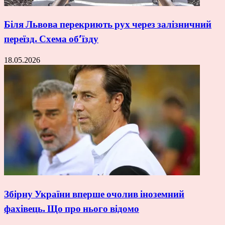
Біля Львова перекриють рух через залізничний
переїзд. Схема об’їзду
18.05.2026
Збірну України вперше очолив іноземний
фахівець. Що про нього відомо