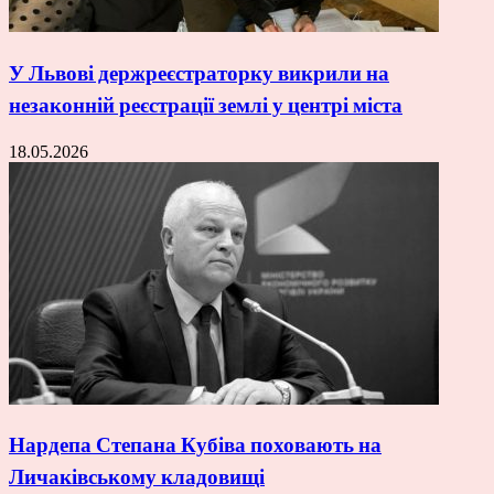
У Львові держреєстраторку викрили на
незаконній реєстрації землі у центрі міста
18.05.2026
Нардепа Степана Кубіва поховають на
Личаківському кладовищі