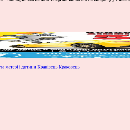
та матері і дитини
Краківець
Краковець