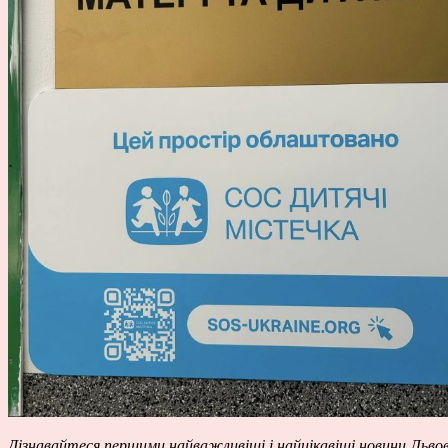
Дізнавайтеся першими
найважливіші і найцікавіші новини Льво