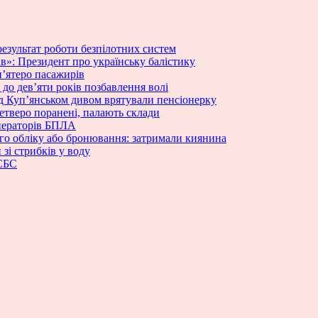
результат роботи безпілотних систем
ів»: Президент про українську балістику
’ятеро пасажирів
 до дев’яти років позбавлення волі
ід Куп’янськом дивом врятували пенсіонерку
етверо поранені, палають склади
ператорів БПЛА
вого обліку або бронювання: затримали киянина
зі стрибків у воду
 СБС