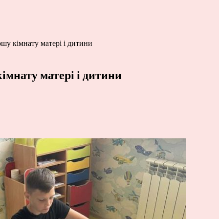
шу кімнату матері і дитини
імнату матері і дитини