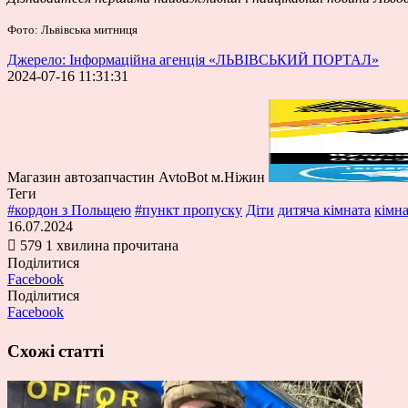
Фото: Львівська митниця
Джерело: Інформаційна агенція «ЛЬВІВСЬКИЙ ПОРТАЛ»
2024-07-16 11:31:31
Магазин автозапчастин AvtoBot м.Ніжин
Теги
#кордон з Польщею
#пункт пропуску
Діти
дитяча кімната
кімна
16.07.2024
579
1 хвилина прочитана
Поділитися
Facebook
Поділитися
Facebook
Схожі статті