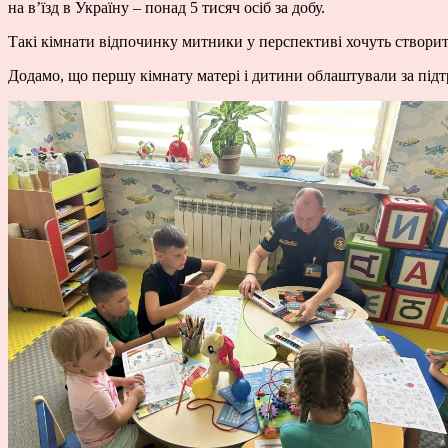
на в’їзд в Україну – понад 5 тисяч осіб за добу.
Такі кімнати відпочинку митники у перспективі хочуть створит
Додамо, що першу кімнату матері і дитини облаштували за під