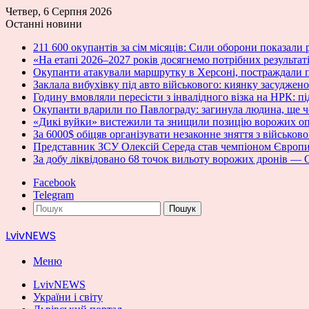
Четвер, 6 Серпня 2026
Останні новини
211 600 окупантів за сім місяців: Сили оборони показали 
«На етапі 2026–2027 років досягнемо потрібних результат
Окупанти атакували маршрутку в Херсоні, постраждали п
Заклала вибухівку під авто військового: киянку засуджено
Годину вмовляли пересісти з інвалідного візка на НРК: п
Окупанти вдарили по Павлограду: загинула людина, ще ч
«Дикі вуйки» вистежили та знищили позицію ворожих о
За 6000$ обіцяв організувати незаконне зняття з військо
Представник ЗСУ Олексій Середа став чемпіоном Європи 
За добу ліквідовано 68 точок вильоту ворожих дронів —
Facebook
Telegram
Пошук
LvivNEWS
Меню
LvivNEWS
України і світу