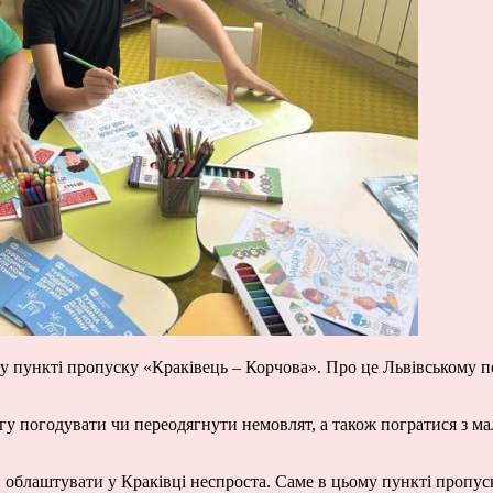
 у пункті пропуску «Краківець – Корчова». Про це Львівському 
гу погодувати чи переодягнути немовлят, а також погратися з м
 облаштувати у Краківці неспроста. Саме в цьому пункті пропу