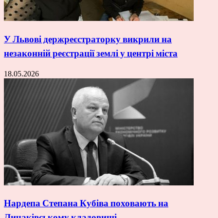
У Львові держреєстраторку викрили на
незаконній реєстрації землі у центрі міста
18.05.2026
Нардепа Степана Кубіва поховають на
Личаківському кладовищі