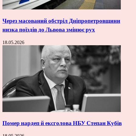
Через масований обстріл Дніпропетровщини
низка поїздів до Львова змінює рух
18.05.2026
Помер нардеп й ексголова НБУ Степан Кубів
18.05.2026