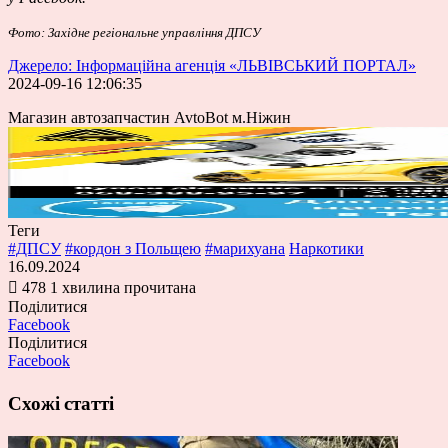
Фото: Західне регіональне управління ДПСУ
Джерело: Інформаційна агенція «ЛЬВІВСЬКИЙ ПОРТАЛ»
2024-09-16 12:06:35
Магазин автозапчастин AvtoBot м.Ніжин
Теги
#ДПСУ
#кордон з Польщею
#марихуана
Наркотики
16.09.2024
478
1 хвилина прочитана
Поділитися
Facebook
Поділитися
Facebook
Схожі статті