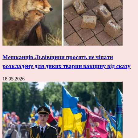
Мешканців Львівщини просять не чіпати
розкладену для диких тварин вакцину від сказу
18.05.2026