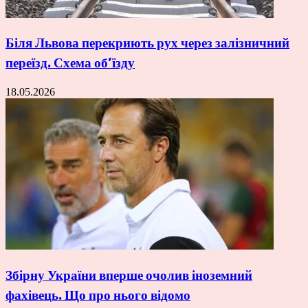
Біля Львова перекриють рух через залізничний
переїзд. Схема об’їзду
18.05.2026
Збірну України вперше очолив іноземний
фахівець. Що про нього відомо