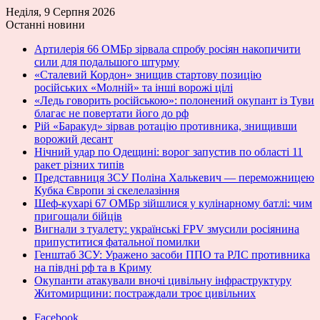
Неділя, 9 Серпня 2026
Останні новини
Артилерія 66 ОМБр зірвала спробу росіян накопичити
сили для подальшого штурму
«Сталевий Кордон» знищив стартову позицію
російських «Молній» та інші ворожі цілі
«Ледь говорить російською»: полонений окупант із Туви
благає не повертати його до рф
Рій «Баракуд» зірвав ротацію противника, знищивши
ворожий десант
Нічний удар по Одещині: ворог запустив по області 11
ракет різних типів
Представниця ЗСУ Поліна Халькевич — переможницею
Кубка Європи зі скелелазіння
Шеф-кухарі 67 ОМБр зійшлися у кулінарному батлі: чим
пригощали бійців
Вигнали з туалету: українські FPV змусили росіянина
припуститися фатальної помилки
Генштаб ЗСУ: Уражено засоби ППО та РЛС противника
на півдні рф та в Криму
Окупанти атакували вночі цивільну інфраструктуру
Житомирщини: постраждали троє цивільних
Facebook