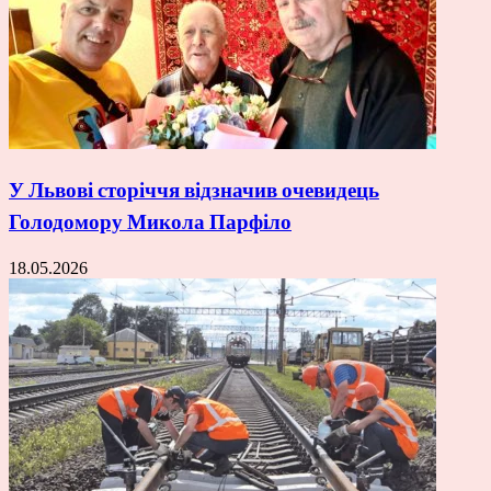
У Львові сторіччя відзначив очевидець
Голодомору Микола Парфіло
18.05.2026