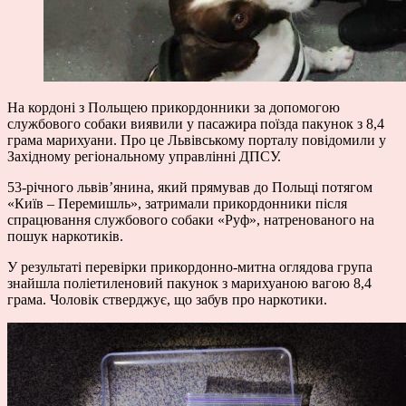
На кордоні з Польщею прикордонники за допомогою
службового собаки виявили у пасажира поїзда пакунок з 8,4
грама марихуани. Про це Львівському порталу повідомили у
Західному регіональному управлінні ДПСУ.
53-річного львів’янина, який прямував до Польщі потягом
«Київ – Перемишль», затримали прикордонники після
спрацювання службового собаки «Руф», натренованого на
пошук наркотиків.
У результаті перевірки прикордонно-митна оглядова група
знайшла поліетиленовий пакунок з марихуаною вагою 8,4
грама. Чоловік стверджує, що забув про наркотики.