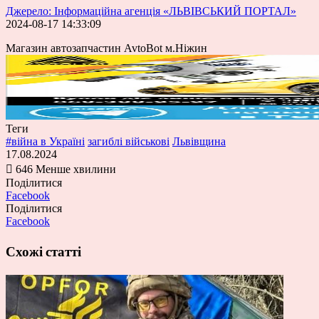
Джерело: Інформаційна агенція «ЛЬВІВСЬКИЙ ПОРТАЛ»
2024-08-17 14:33:09
Магазин автозапчастин AvtoBot м.Ніжин
Теги
#війна в Україні
загиблі військові
Львівщина
17.08.2024
646
Менше хвилини
Поділитися
Facebook
Поділитися
Facebook
Схожі статті