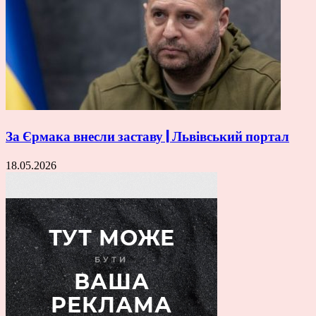
За Єрмака внесли заставу | Львівський портал
18.05.2026