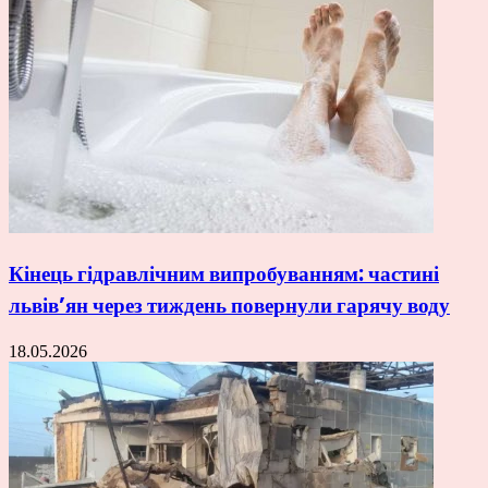
Кінець гідравлічним випробуванням: частині
львів’ян через тиждень повернули гарячу воду
18.05.2026