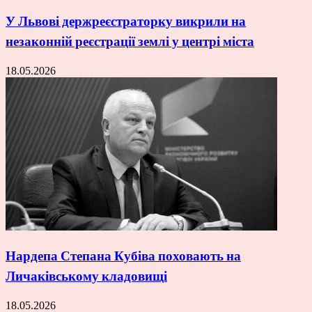
У Львові держреєстраторку викрили на
незаконній реєстрації землі у центрі міста
18.05.2026
Нардепа Степана Кубіва поховають на
Личаківському кладовищі
18.05.2026