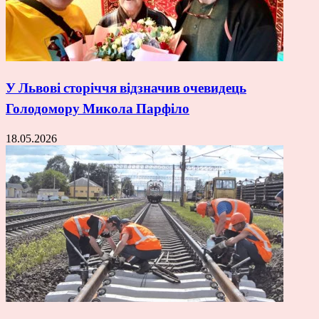
У Львові сторіччя відзначив очевидець
Голодомору Микола Парфіло
18.05.2026