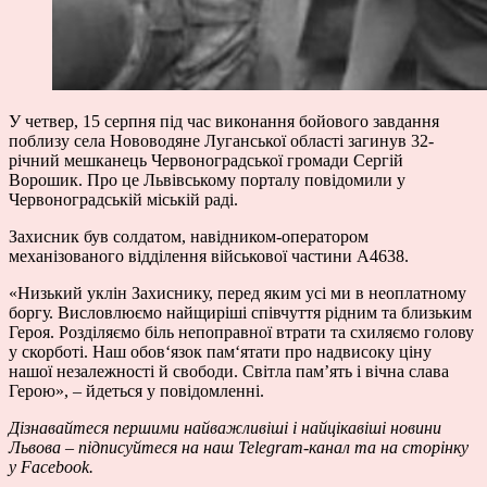
У четвер, 15 серпня під час виконання бойового завдання
поблизу села Нововодяне Луганської області загинув 32-
річний мешканець Червоноградської громади Сергій
Ворошик. Про це Львівському порталу
повідомили
у
Червоноградській міській раді.
Захисник був солдатом, навідником-оператором
механізованого відділення військової частини А4638.
«
Низький уклін Захиснику, перед яким усі ми в неоплатному
боргу. Висловлюємо найщиріші співчуття рідним та близьким
Героя. Розділяємо біль непоправної втрати та схиляємо голову
у скорботі. Наш обов‘язок пам‘ятати про надвисоку ціну
нашої незалежності й свободи. Світла пам’ять і вічна слава
Герою
», – йдеться у повідомленні.
Дізнавайтеся першими найважливіші і найцікавіші новини
Львова – підписуйтеся на наш
Telegram-канал
та на сторінку
у
Facebook.