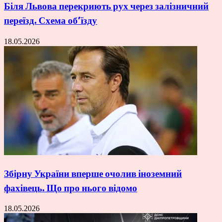
Біля Львова перекриють рух через залізничний
переїзд. Схема об’їзду
18.05.2026
Збірну України вперше очолив іноземний
фахівець. Що про нього відомо
18.05.2026