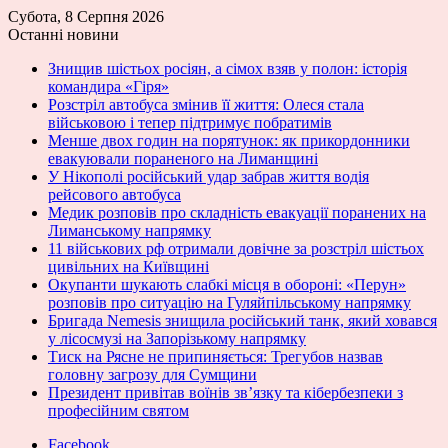
Субота, 8 Серпня 2026
Останні новини
Знищив шістьох росіян, а сімох взяв у полон: історія
командира «Гіря»
Розстріл автобуса змінив її життя: Олеся стала
військовою і тепер підтримує побратимів
Менше двох годин на порятунок: як прикордонники
евакуювали пораненого на Лиманщині
У Нікополі російський удар забрав життя водія
рейсового автобуса
Медик розповів про складність евакуації поранених на
Лиманському напрямку
11 військових рф отримали довічне за розстріл шістьох
цивільних на Київщині
Окупанти шукають слабкі місця в обороні: «Перун»
розповів про ситуацію на Гуляйпільському напрямку
Бригада Nemesis знищила російський танк, який ховався
у лісосмузі на Запорізькому напрямку
Тиск на Рясне не припиняється: Трегубов назвав
головну загрозу для Сумщини
Президент привітав воїнів зв’язку та кібербезпеки з
професійним святом
Facebook