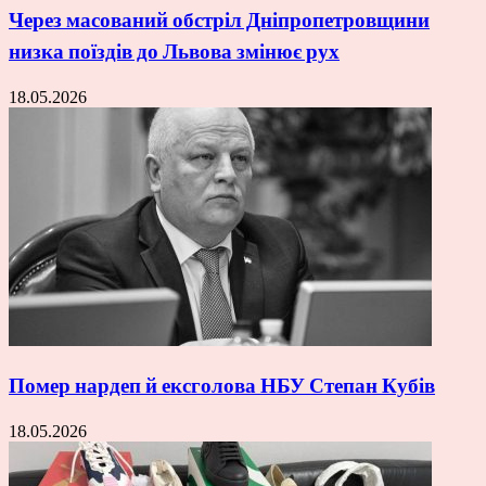
Через масований обстріл Дніпропетровщини
низка поїздів до Львова змінює рух
18.05.2026
Помер нардеп й ексголова НБУ Степан Кубів
18.05.2026