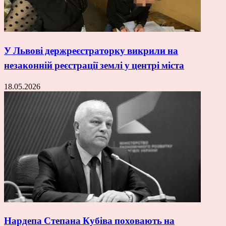
У Львові держреєстраторку викрили на
незаконній реєстрації землі у центрі міста
18.05.2026
Нардепа Степана Кубіва поховають на