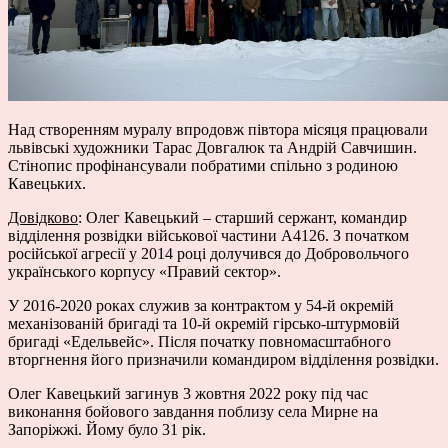
Над створенням муралу впродовж півтора місяця працювали
львівські художники Тарас Довгалюк та Андрій Савчишин.
Стінопис профінансували побратими спільно з родиною
Кавецьких.
Довідково
: Олег Кавецький – старший сержант, командир
відділення розвідки військової частини А4126. З початком
російської агресії у 2014 році долучився до Добровольчого
українського корпусу «Правий сектор».
У 2016-2020 роках служив за контрактом у 54-й окремій
механізованій бригаді та 10-й окремій гірсько-штурмовій
бригаді «Едельвейс». Після початку повномасштабного
вторгнення його призначили командиром відділення розвідки.
Олег Кавецький загинув 3 жовтня 2022 року під час
виконання бойового завдання поблизу села Мирне на
Запоріжжі. Йому було 31 рік.