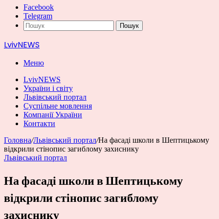
Facebook
Telegram
Пошук
LvivNEWS
Меню
LvivNEWS
України і світу
Львівський портал
Суспільне мовлення
Компанії України
Контакти
Головна
/
Львівський портал
/
На фасаді школи в Шептицькому
відкрили стінопис загиблому захиснику
Львівський портал
На фасаді школи в Шептицькому
відкрили стінопис загиблому
захиснику