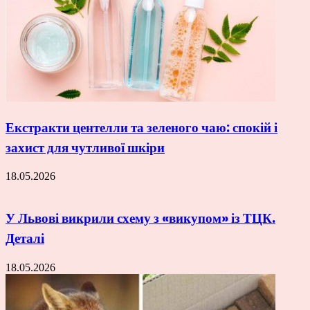
Екстракти центелли та зеленого чаю: спокій і
захист для чутливої шкіри
18.05.2026
У Львові викрили схему з «викупом» із ТЦК.
Деталі
18.05.2026