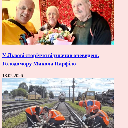
У Львові сторіччя відзначив очевидець
Голодомору Микола Парфіло
18.05.2026