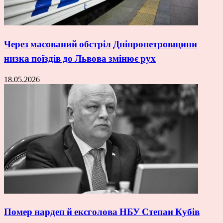
Через масований обстріл Дніпропетровщини
низка поїздів до Львова змінює рух
18.05.2026
Помер нардеп й ексголова НБУ Степан Кубів