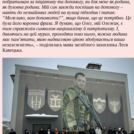
побратимам за ініціативу та допомогу, ви для мене як родина,
як духовна родина. Мій син завжди поспішав на допомогу
–
навіть до незнайомих людей на вулиці підходив і питав:
“Можливо, вам допомогти?”, якщо бачив, що це потрібно. Це
була його коронна фраза. Я думаю, що Олег, мій Олежик, є
тим справжнім символом націоналізму й патріотизму. І,
дивлячись на цей мурал, проходячи повз нього, кожна людина
має пам’ятати, якою надвисокою ціною здобувається наша
незалежність»,
– поділилась мама загиблого захисника Леся
Кавецька.